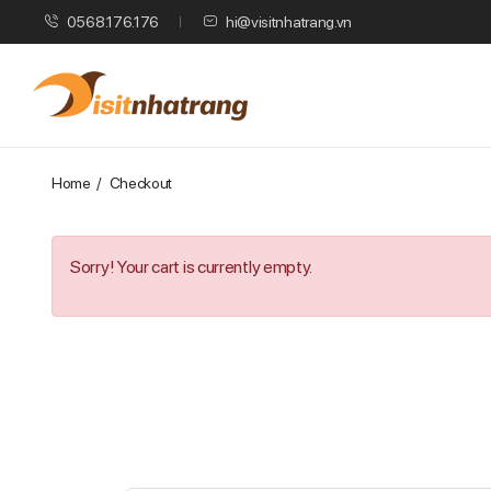
0568.176.176
hi@visitnhatrang.vn
Home
Checkout
Sorry! Your cart is currently empty.