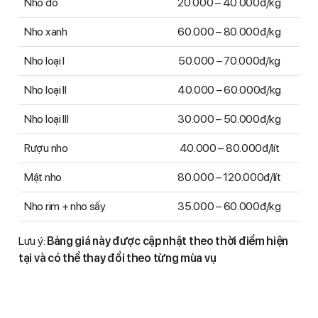
Nho đỏ
20.000 – 40.000đ/kg
Nho xanh
60.000 – 80.000đ/kg
Nho loại I
50.000 – 70.000đ/kg
Nho loại II
40.000 – 60.000đ/kg
Nho loại III
30.000 – 50.000đ/kg
Rượu nho
40.000 – 80.000đ/lít
Mật nho
80.000 – 120.000đ/lít
Nho rim + nho sấy
35.000 – 60.000đ/kg
Lưu ý:
Bảng giá này được cập nhật theo thời điểm hiện
tại và có thể thay đổi theo từng mùa vụ