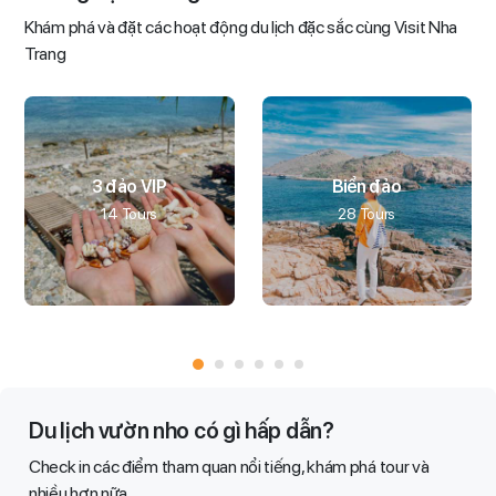
Khám phá và đặt các hoạt động du lịch đặc sắc cùng Visit Nha
Trang
3 đảo VIP
Biển đảo
14 Tours
28 Tours
Du lịch vườn nho có gì hấp dẫn?
Check in các điểm tham quan nổi tiếng, khám phá tour và
nhiều hơn nữa​.​