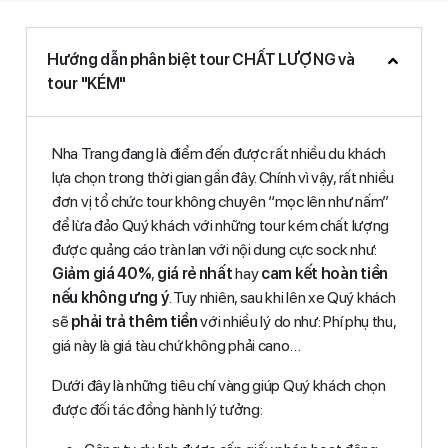
Hướng dẫn phân biệt tour CHẤT LƯỢNG và
tour "KÉM"
Nha Trang đang là điểm đến được rất nhiều du khách
lựa chọn trong thời gian gần đây. Chính vì vậy, rất nhiều
đơn vị tổ chức tour không chuyên “mọc lên như nấm”
để lừa đảo Quý khách với những tour kém chất lượng
được quảng cáo tràn lan với nội dung cực sock như:
Giảm giá 40%
,
giá rẻ nhất
hay
cam kết hoàn tiền
nếu không ưng ý
. Tuy nhiên, sau khi lên xe Quý khách
sẽ
phải trả thêm tiền
với nhiều lý do như: Phí phụ thu,
giá này là giá tàu chứ không phải cano…
Dưới đây là những tiêu chí vàng giúp Quý khách chọn
được đối tác đồng hành lý tưởng: