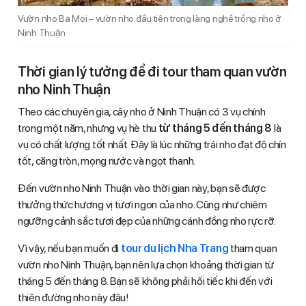
Vườn nho Ba Mọi – vườn nho đầu tiên trong làng nghề trồng nho ở
Ninh Thuận
Thời gian lý tưởng để đi tour tham quan vườn
nho Ninh Thuận
Theo các chuyên gia, cây nho ở Ninh Thuận có 3 vụ chính
trong một năm, nhưng vụ hè thu
từ tháng 5 đến tháng 8
là
vụ có chất lượng tốt nhất. Đây là lúc những trái nho đạt độ chín
tốt, căng tròn, mọng nước và ngọt thanh.
Đến vườn nho Ninh Thuận vào thời gian này, bạn sẽ được
thưởng thức hương vị tươi ngon của nho. Cũng như chiêm
ngưỡng cảnh sắc tươi đẹp của những cánh đồng nho rực rỡ.
Vì vậy, nếu bạn muốn đi
tour du lịch Nha Trang
tham quan
vườn nho Ninh Thuận, bạn nên lựa chọn khoảng thời gian từ
tháng 5 đến tháng 8. Bạn sẽ không phải hối tiếc khi đến với
thiên đường nho này đâu!