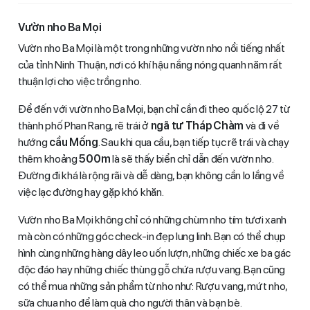
Vườn nho Ba Mọi
Vườn nho Ba Mọi là một trong những vườn nho nổi tiếng nhất
của tỉnh Ninh Thuận, nơi có khí hậu nắng nóng quanh năm rất
thuận lợi cho việc trồng nho.
Để đến với vườn nho Ba Mọi, bạn chỉ cần đi theo quốc lộ 27 từ
thành phố Phan Rang, rẽ trái ở
ngã tư Tháp Chàm
và đi về
hướng
cầu Mống
. Sau khi qua cầu, bạn tiếp tục rẽ trái và chạy
thêm khoảng
500m
là sẽ thấy biển chỉ dẫn đến vườn nho.
Đường đi khá là rộng rãi và dễ dàng, bạn không cần lo lắng về
việc lạc đường hay gặp khó khăn.
Vườn nho Ba Mọi không chỉ có những chùm nho tím tươi xanh
mà còn có những góc check-in đẹp lung linh. Bạn có thể chụp
hình cùng những hàng dây leo uốn lượn, những chiếc xe ba gác
độc đáo hay những chiếc thùng gỗ chứa rượu vang. Bạn cũng
có thể mua những sản phẩm từ nho như: Rượu vang, mứt nho,
sữa chua nho để làm quà cho người thân và bạn bè.