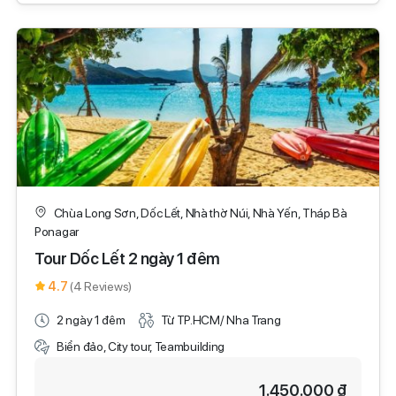
Chùa Long Sơn, Dốc Lết, Nhà thờ Núi, Nhà Yến, Tháp Bà
Ponagar
Tour Dốc Lết 2 ngày 1 đêm
4.7
(4 Reviews)
2 ngày 1 đêm
Từ TP.HCM/ Nha Trang
Biển đảo, City tour, Teambuilding
1.450.000 ₫