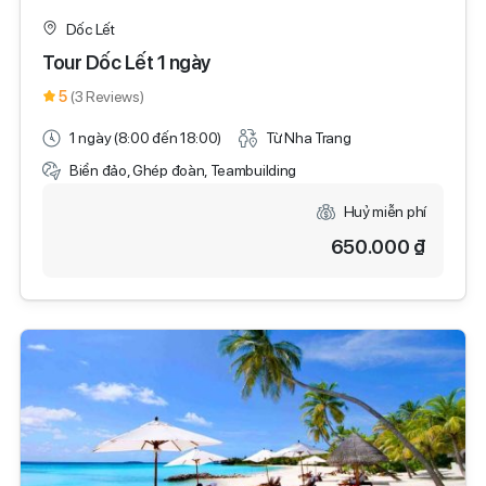
Dốc Lết
Tour Dốc Lết 1 ngày
5
(3 Reviews)
1 ngày (8:00 đến 18:00)
Từ Nha Trang
Biển đảo, Ghép đoàn, Teambuilding
Huỷ miễn phí
650.000 ₫