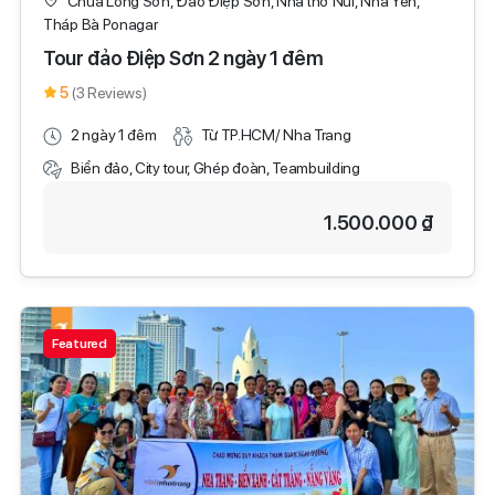
Chùa Long Sơn, Đảo Điệp Sơn, Nhà thờ Núi, Nhà Yến,
Tháp Bà Ponagar
Tour đảo Điệp Sơn 2 ngày 1 đêm
5
(3 Reviews)
2 ngày 1 đêm
Từ TP.HCM/ Nha Trang
Biển đảo, City tour, Ghép đoàn, Teambuilding
1.500.000 ₫
Featured