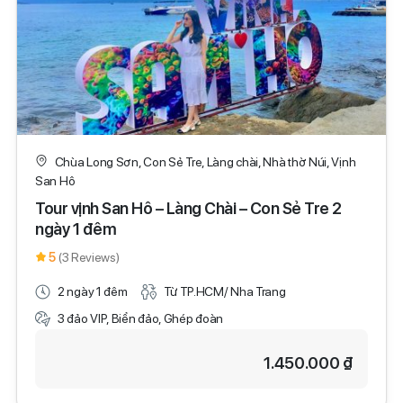
Chùa Long Sơn, Con Sẻ Tre, Làng chài, Nhà thờ Núi, Vịnh
San Hô
Tour vịnh San Hô – Làng Chài – Con Sẻ Tre 2
ngày 1 đêm
5
(3 Reviews)
2 ngày 1 đêm
Từ TP.HCM/ Nha Trang
3 đảo VIP, Biển đảo, Ghép đoàn
1.450.000 ₫