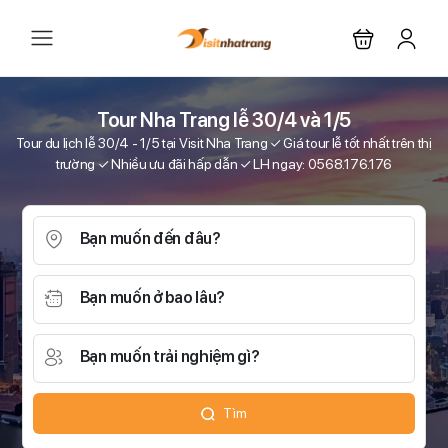
Tour Nha Trang lễ 30/4 và 1/5
Tour du lịch lễ 30/4 - 1/5 tại Visit Nha Trang ✓ Giá tour lễ tốt nhất trên thị
trường ✓ Nhiều ưu đãi hấp dẫn ✓ LH ngay: 0568.176.176
Bạn muốn đến đâu?
Bạn muốn ở bao lâu?
Bạn muốn trải nghiệm gì?
Tìm