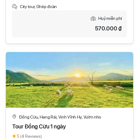
City tour, Ghép đoàn
Huỷ miễn phí
570.000 ₫
Đồng Cừu, Hang Rái, Vịnh Vĩnh Hy, Vườn nho
Tour Đồng Cừu 1 ngày
5
(4 Reviews)