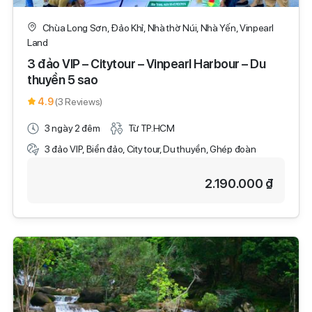
Chùa Long Sơn, Đảo Khỉ, Nhà thờ Núi, Nhà Yến, Vinpearl
Land
3 đảo VIP – Citytour – Vinpearl Harbour – Du
thuyền 5 sao
4.9
(3 Reviews)
3 ngày 2 đêm
Từ TP.HCM
3 đảo VIP, Biển đảo, City tour, Du thuyền, Ghép đoàn
2.190.000 ₫