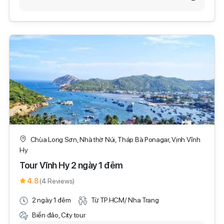
Chùa Long Sơn, Nhà thờ Núi, Tháp Bà Ponagar, Vịnh Vĩnh
Hy
Tour Vĩnh Hy 2 ngày 1 đêm
4.8
(4 Reviews)
2 ngày 1 đêm
Từ TP.HCM/ Nha Trang
Biển đảo, City tour