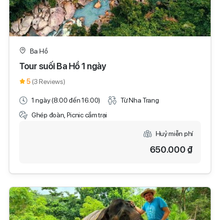
Ba Hồ
Tour suối Ba Hồ 1 ngày
5
(3 Reviews)
1 ngày (8:00 đến 16:00)
Từ Nha Trang
Ghép đoàn, Picnic cắm trại
Huỷ miễn phí
650.000 ₫