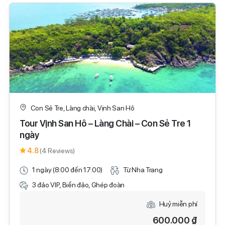
Con Sẻ Tre, Làng chài, Vịnh San Hô
Tour Vịnh San Hô – Làng Chài – Con Sẻ Tre 1
ngày
4.8
(4 Reviews)
1 ngày (8:00 đến 17:00)
Từ Nha Trang
3 đảo VIP, Biển đảo, Ghép đoàn
Huỷ miễn phí
600.000 ₫