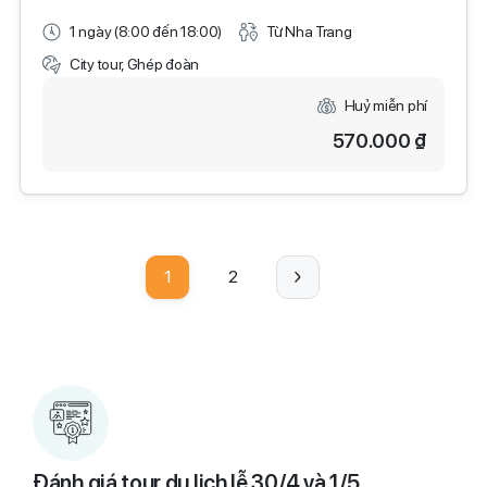
1 ngày (8:00 đến 18:00)
Từ Nha Trang
City tour, Ghép đoàn
Huỷ miễn phí
570.000 ₫
1
2
Đánh giá tour du lịch lễ 30/4 và 1/5