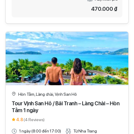
470.000 ₫
Hòn Tằm, Làng chài, Vịnh San Hô
Tour Vịnh San Hô / Bãi Tranh – Làng Chài – Hòn
Tằm 1 ngày
4.8
(4 Reviews)
1 ngày (8:00 đến 17:00)
Từ Nha Trang