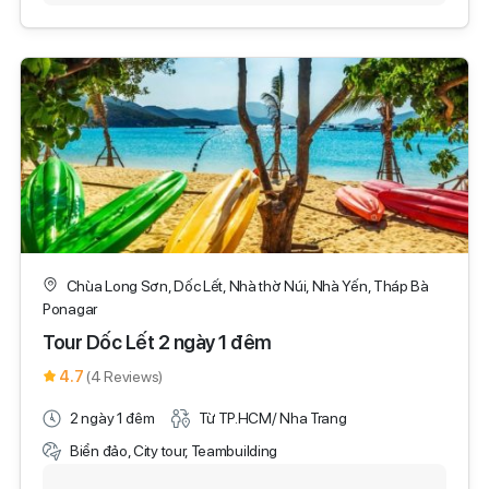
Chùa Long Sơn, Dốc Lết, Nhà thờ Núi, Nhà Yến, Tháp Bà
Ponagar
Tour Dốc Lết 2 ngày 1 đêm
4.7
(4 Reviews)
2 ngày 1 đêm
Từ TP.HCM/ Nha Trang
Biển đảo, City tour, Teambuilding