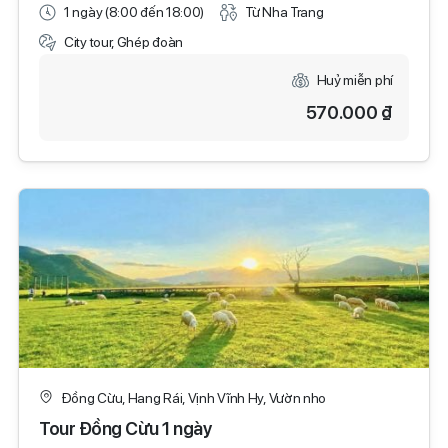
1 ngày (8:00 đến 18:00)
Từ Nha Trang
City tour, Ghép đoàn
Huỷ miễn phí
570.000 ₫
Đồng Cừu, Hang Rái, Vịnh Vĩnh Hy, Vườn nho
Tour Đồng Cừu 1 ngày