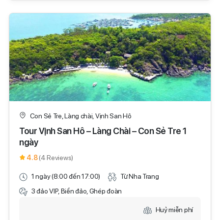
Con Sẻ Tre, Làng chài, Vịnh San Hô
Tour Vịnh San Hô – Làng Chài – Con Sẻ Tre 1
ngày
4.8
(4 Reviews)
1 ngày (8:00 đến 17:00)
Từ Nha Trang
3 đảo VIP, Biển đảo, Ghép đoàn
Huỷ miễn phí