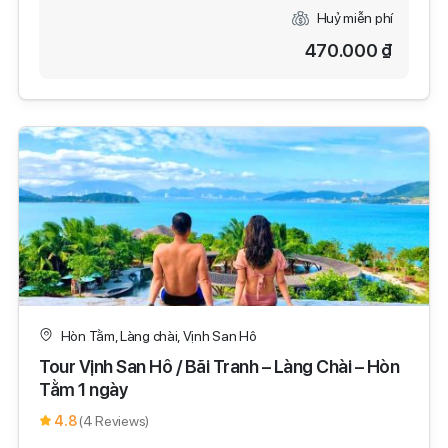
Huỷ miễn phí
470.000 ₫
Hòn Tằm, Làng chài, Vịnh San Hô
Tour Vịnh San Hô / Bãi Tranh – Làng Chài – Hòn
Tằm 1 ngày
4.8
(4 Reviews)