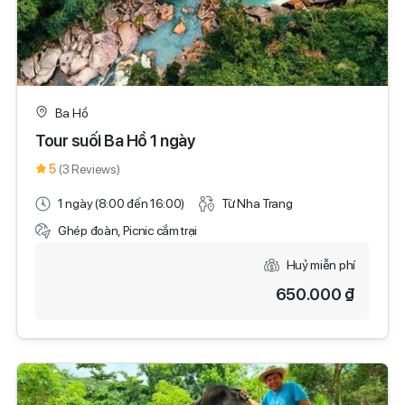
Ba Hồ
Tour suối Ba Hồ 1 ngày
5
(3 Reviews)
1 ngày (8:00 đến 16:00)
Từ Nha Trang
Ghép đoàn, Picnic cắm trại
Huỷ miễn phí
650.000 ₫