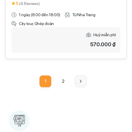
5
(4 Reviews)
1 ngày (8:00 đến 18:00)
Từ Nha Trang
City tour, Ghép đoàn
Huỷ miễn phí
570.000 ₫
1
2