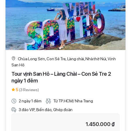
Chùa Long Sơn, Con Sẻ Tre, Làng chài, Nhà thờ Núi, Vịnh
San Hô
Tour vịnh San Hô – Làng Chài – Con Sẻ Tre 2
ngày 1 đêm
5
(3 Reviews)
2 ngày 1 đêm
Từ TP.HCM/ Nha Trang
3 đảo VIP, Biển đảo, Ghép đoàn
1.450.000 ₫