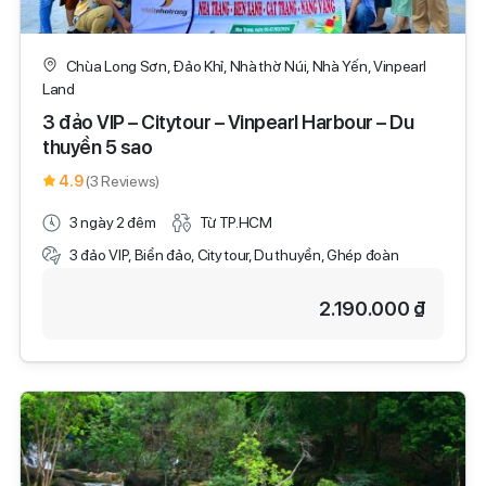
Chùa Long Sơn, Đảo Khỉ, Nhà thờ Núi, Nhà Yến, Vinpearl
Land
3 đảo VIP – Citytour – Vinpearl Harbour – Du
thuyền 5 sao
4.9
(3 Reviews)
3 ngày 2 đêm
Từ TP.HCM
3 đảo VIP, Biển đảo, City tour, Du thuyền, Ghép đoàn
2.190.000 ₫