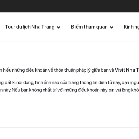
Tour du lịch Nha Trang
Điểm tham quan
Kinh n
ìm hiểu những điều khoản về thỏa thuận pháp lý giữa bạn và
Visit Nha 
 bất kì nội dung, hình ảnh nào của trang thông tin điện tử này, bạn (n
n này. Nếu bạn không nhất trí với những điều khoản này, xin vui lòng khô