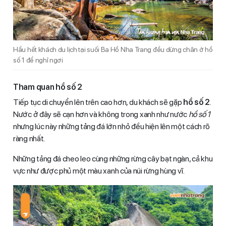
Hầu hết khách du lịch tại suối Ba Hồ Nha Trang đều dừng chân ở hồ
số 1 để nghỉ ngơi
Tham quan hồ số 2
Tiếp tục di chuyển lên trên cao hơn, du khách sẽ gặp
hồ số 2
.
Nước ở đây sẽ cạn hơn và không trong xanh như nước
hồ số 1
nhưng lúc này những tảng đá lớn nhỏ đều hiện lên một cách rõ
ràng nhất.
Những tảng đá cheo leo cùng những rừng cây bạt ngàn, cả khu
vực như được phủ một màu xanh của núi rừng hùng vĩ.