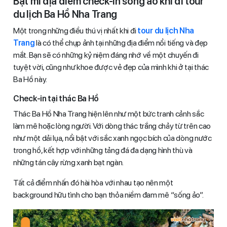
Bật mí địa điểm check-in sống ảo khi đi tour
du lịch Ba Hồ Nha Trang
Một trong những điều thú vị nhất khi đi
tour du lịch Nha
Trang
là có thể chụp ảnh tại những địa điểm nổi tiếng và đẹp
mắt. Bạn sẽ có những kỷ niệm đáng nhớ về một chuyến đi
tuyệt vời, cũng như khoe được vẻ đẹp của mình khi ở tại thác
Ba Hồ này.
Check-in tại thác Ba Hồ
Thác Ba Hồ Nha Trang hiện lên như một bức tranh cảnh sắc
làm mê hoặc lòng người. Với dòng thác trắng chảy từ trên cao
như một dải lụa, nổi bật với sắc xanh ngọc bích của dòng nước
trong hồ, kết hợp với những tảng đá đa dạng hình thù và
những tán cây rừng xanh bạt ngàn.
Tất cả điểm nhấn đó hài hòa với nhau tạo nên một
background hữu tình cho bạn thỏa niềm đam mê “sống ảo”.