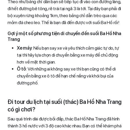
Theo như bảng chỉ dẫn bạn sẽ tiếp tục đi vào con đường làng,
đi hết đường bê tông, rẽ trái tại ngã 3 là tới. Tại đây bạn phải đi
bộ xuyên rừng khoảng 1km, theo bảng chỉ dẫn trèo qua các
mỏm đá cheo leo. Thế là bạn đã đến được với suối Ba Hồ rồi!
Gợi ý một số phương tiện di chuyển đến suối Ba Hồ Nha
Trang
Xe máy
: Nếu bạn say xe và yêu thích cảm giác tự do, tự
tại thì hãy lựa chọn di chuyển bằng xe máy để chủ động
hơn về mặt thời gian.
Ô tô
: Với những ai không say xe thì bạn cũng có thể di
chuyển bằng xe ô tô để hạn chế nắng và khói bụi của
đường phố.
Đi tour du lịch tại suối (thác) Ba Hồ Nha Trang
có gì chơi?
Sau quá trình dài được bồi đắp, thác Ba Hồ Nha Trang đã hình
thành 3 hồ nước với 3 độ cao khác nhau. Bạn có thể khám phá