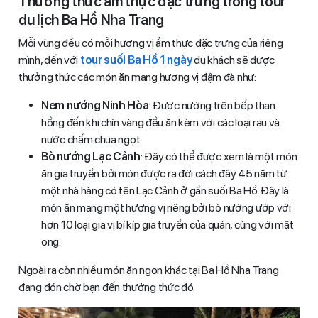
Thưởng thức ẩm thực đặc trưng trong tour
du lịch Ba Hồ Nha Trang
Mỗi vùng đều có mỗi hương vị ẩm thực đặc trưng của riêng
mình, đến với
tour suối Ba Hồ 1 ngày
du khách sẽ được
thưởng thức các món ăn mang hương vị đậm đà như:
Nem nướng Ninh Hòa
: Được nướng trên bếp than
hồng đến khi chín vàng đều ăn kèm với các loại rau và
nước chấm chua ngọt.
Bò nướng Lạc Cảnh
: Đây có thể được xem là một món
ăn gia truyền bởi món được ra đời cách đây 45 năm từ
một nhà hàng có tên Lạc Cảnh ở gần suối Ba Hồ. Đây là
món ăn mang một hương vị riêng bởi bò nướng ướp với
hơn 10 loại gia vị bí kíp gia truyền của quán, cùng với mật
ong.
Ngoài ra còn nhiều món ăn ngon khác tại Ba Hồ Nha Trang
đang đón chờ bạn đến thưởng thức đó.