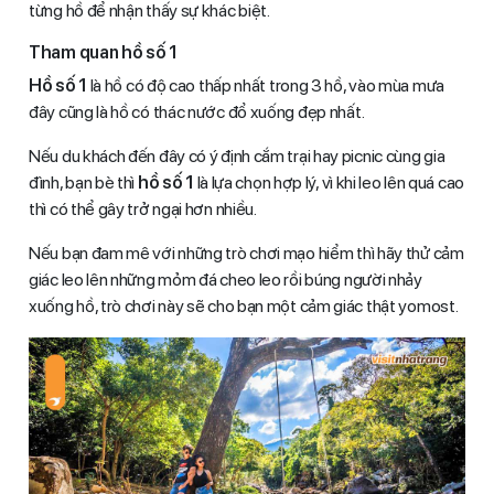
từng hồ để nhận thấy sự khác biệt.
Tham quan hồ số 1
Hồ số 1
là hồ có độ cao thấp nhất trong 3 hồ, vào mùa mưa
đây cũng là hồ có thác nước đổ xuống đẹp nhất.
Nếu du khách đến đây có ý định cắm trại hay picnic cùng gia
đình, bạn bè thì
hồ số 1
là lựa chọn hợp lý, vì khi leo lên quá cao
thì có thể gây trở ngại hơn nhiều.
Nếu bạn đam mê với những trò chơi mạo hiểm thì hãy thử cảm
giác leo lên những mỏm đá cheo leo rồi búng người nhảy
xuống hồ, trò chơi này sẽ cho bạn một cảm giác thật yomost.