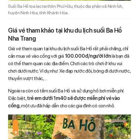
Suối Ba Hồ tọa lạc tại thôn Phú Hữu, thuộc địa phận xã Ninh Ích,
huyện Ninh Hòa, tỉnh Khánh Hòa.
Giá vé tham khảo tại khu du lịch suối Ba Hồ
Nha Trang
Giá vé tham quan tại khu du lịch suối Ba Hồ rất phải chăng, chỉ
cần mua vé vào cổng với giá
100.000đ/người lớn
là bạn đã
có thể tham quan các địa điểm. Chơi các trò chơi ở khu vui
chơi dưới nước. Ví dụ như: Xe đạp nước đôi, bóng đi dưới nước,
thuyền vượt thác,…
Ngoài ra còn có tắm suối Ba Hồ và sử dụng hồ bơi miễn phí.
Đặc biệt,
trẻ em dưới 1m40 sẽ được miễn phí vé vào
cổng
, một ưu đãi hấp dẫn cho các gia đình có con nhỏ.