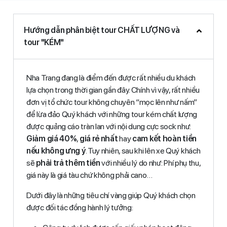
Hướng dẫn phân biệt tour CHẤT LƯỢNG và
tour "KÉM"
Nha Trang đang là điểm đến được rất nhiều du khách
lựa chọn trong thời gian gần đây. Chính vì vậy, rất nhiều
đơn vị tổ chức tour không chuyên “mọc lên như nấm”
để lừa đảo Quý khách với những tour kém chất lượng
được quảng cáo tràn lan với nội dung cực sock như:
Giảm giá 40%
,
giá rẻ nhất
hay
cam kết hoàn tiền
nếu không ưng ý
. Tuy nhiên, sau khi lên xe Quý khách
sẽ
phải trả thêm tiền
với nhiều lý do như: Phí phụ thu,
giá này là giá tàu chứ không phải cano…
Dưới đây là những tiêu chí vàng giúp Quý khách chọn
được đối tác đồng hành lý tưởng: