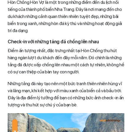
Hòn Chồng Hòn Vợ là một trong những điểm đến du lịch nổi
tiếng của thành phố biển Nha Trang. Đây là nơi mang đến cho
du khách những cảnh quan thiên nhiên tuyệt đẹp, những bãi
biển trong xanh, những hòn đá kỳ thú và những hoạt động giải
trí đa dạng.
Check-in với những tảng đá chồng lên nhau
Điểm ấn tượng nhất, đặc trưng nhất tại Hòn Chồng thu hút
hàng ngàn lượt du khách đến đây mỗi năm. Đó chính là những
tảng đá được xếp chồng lên nhau một cách tự nhiên, không hề
có sự can thiệp của bàn tay con người.
Những tảng đá này tạo nên một bức tranh thiên nhiên hùng vĩ
và lãng mạn, khi kết hợp với màu xanh của biển cả và bầu trời.
Đây là địa điểm lý tưởng để bạn có những bức ảnh check-in ấn
tượng và thu hút sự chú ý của bạn bè.