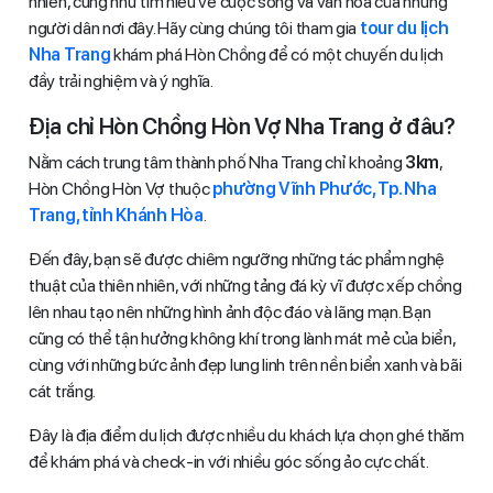
nhiên, cũng như tìm hiểu về cuộc sống và văn hóa của những
người dân nơi đây. Hãy cùng chúng tôi tham gia
tour du lịch
Nha Trang
khám phá Hòn Chồng để có một chuyến du lịch
đầy trải nghiệm và ý nghĩa.
Địa chỉ Hòn Chồng Hòn Vợ Nha Trang ở đâu?
Nằm cách trung tâm thành phố Nha Trang chỉ khoảng
3km
,
Hòn Chồng Hòn Vợ thuộc
phường Vĩnh Phước, Tp. Nha
Trang, tỉnh Khánh Hòa
.
Đến đây, bạn sẽ được chiêm ngưỡng những tác phẩm nghệ
thuật của thiên nhiên, với những tảng đá kỳ vĩ được xếp chồng
lên nhau tạo nên những hình ảnh độc đáo và lãng mạn. Bạn
cũng có thể tận hưởng không khí trong lành mát mẻ của biển,
cùng với những bức ảnh đẹp lung linh trên nền biển xanh và bãi
cát trắng.
Đây là địa điểm du lịch được nhiều du khách lựa chọn ghé thăm
để khám phá và check-in với nhiều góc sống ảo cực chất.