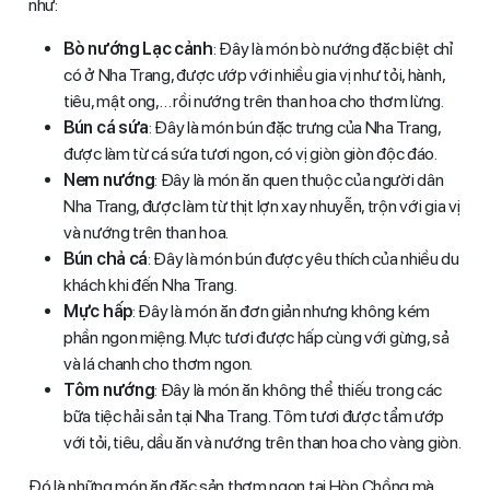
như:
Bò nướng Lạc cảnh
: Đây là món bò nướng đặc biệt chỉ
có ở Nha Trang, được ướp với nhiều gia vị như tỏi, hành,
tiêu, mật ong,… rồi nướng trên than hoa cho thơm lừng.
Bún cá sứa
: Đây là món bún đặc trưng của Nha Trang,
được làm từ cá sứa tươi ngon, có vị giòn giòn độc đáo.
Nem nướng
: Đây là món ăn quen thuộc của người dân
Nha Trang, được làm từ thịt lợn xay nhuyễn, trộn với gia vị
và nướng trên than hoa.
Bún chả cá
: Đây là món bún được yêu thích của nhiều du
khách khi đến Nha Trang.
Mực hấp
: Đây là món ăn đơn giản nhưng không kém
phần ngon miệng. Mực tươi được hấp cùng với gừng, sả
và lá chanh cho thơm ngon.
Tôm nướng
: Đây là món ăn không thể thiếu trong các
bữa tiệc hải sản tại Nha Trang. Tôm tươi được tẩm ướp
với tỏi, tiêu, dầu ăn và nướng trên than hoa cho vàng giòn.
Đó là những món ăn đặc sản thơm ngon tại Hòn Chồng mà