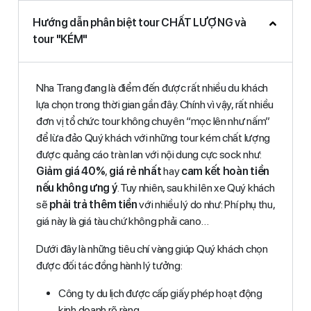
Hướng dẫn phân biệt tour CHẤT LƯỢNG và
tour "KÉM"
Nha Trang đang là điểm đến được rất nhiều du khách
lựa chọn trong thời gian gần đây. Chính vì vậy, rất nhiều
đơn vị tổ chức tour không chuyên “mọc lên như nấm”
để lừa đảo Quý khách với những tour kém chất lượng
được quảng cáo tràn lan với nội dung cực sock như:
Giảm giá 40%
,
giá rẻ nhất
hay
cam kết hoàn tiền
nếu không ưng ý
. Tuy nhiên, sau khi lên xe Quý khách
sẽ
phải trả thêm tiền
với nhiều lý do như: Phí phụ thu,
giá này là giá tàu chứ không phải cano…
Dưới đây là những tiêu chí vàng giúp Quý khách chọn
được đối tác đồng hành lý tưởng:
Công ty du lịch được cấp giấy phép hoạt động
kinh doanh rõ ràng.