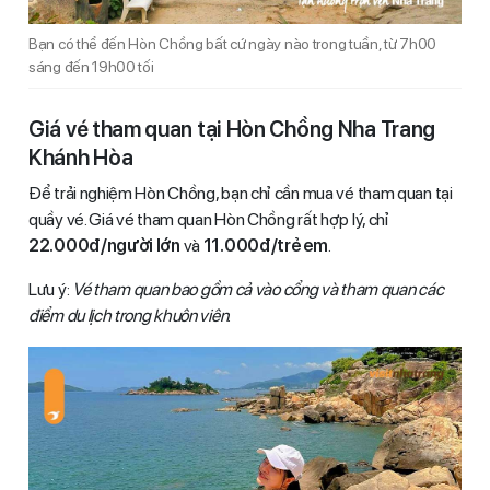
Bạn có thể đến Hòn Chồng bất cứ ngày nào trong tuần, từ 7h00
sáng đến 19h00 tối
Giá vé tham quan tại Hòn Chồng Nha Trang
Khánh Hòa
Để trải nghiệm Hòn Chồng, bạn chỉ cần mua vé tham quan tại
quầy vé. Giá vé tham quan Hòn Chồng rất hợp lý, chỉ
22.000đ/người lớn
và
11.000đ/trẻ em
.
Lưu ý:
Vé tham quan bao gồm cả vào cổng và tham quan các
điểm du lịch trong khuôn viên
.