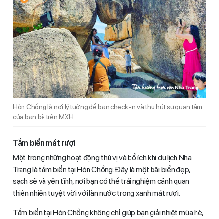
Hòn Chồng là nơi lý tưởng để bạn check-in và thu hút sự quan tâm
của bạn bè trên MXH
Tắm biển mát rượi
Một trong những hoạt động thú vị và bổ ích khi du lịch Nha
Trang là tắm biển tại Hòn Chồng. Đây là một bãi biển đẹp,
sạch sẽ và yên tĩnh, nơi bạn có thể trải nghiệm cảnh quan
thiên nhiên tuyệt vời với làn nước trong xanh mát rượi.
Tắm biển tại Hòn Chồng không chỉ giúp bạn giải nhiệt mùa hè,