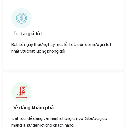
Ưu đãi giá tốt
Bất kể ngày thường hay mùa lễ Tết, luôn có mức giá tốt
nhất với chất lượng không đổi.
Dễ dàng khám phá
Đặt tour dễ dàng và nhanh chóng chỉ với 3 bước giúp
mang lại sự tiện lợi cho khách hàng.