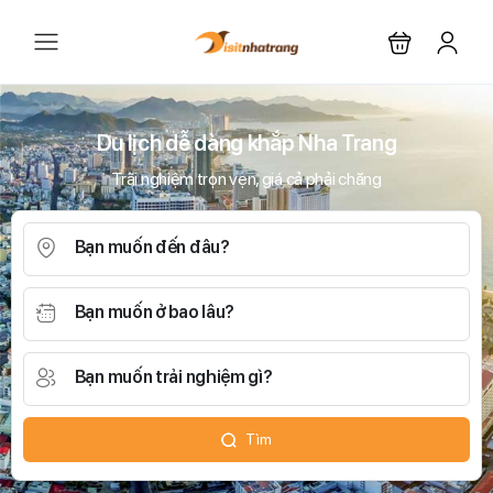
Du lịch dễ dàng khắp Nha Trang
Trãi nghiệm trọn vẹn, giá cả phải chăng
Bạn muốn đến đâu?
Bạn muốn ở bao lâu?
Bạn muốn trải nghiệm gì?
Tìm