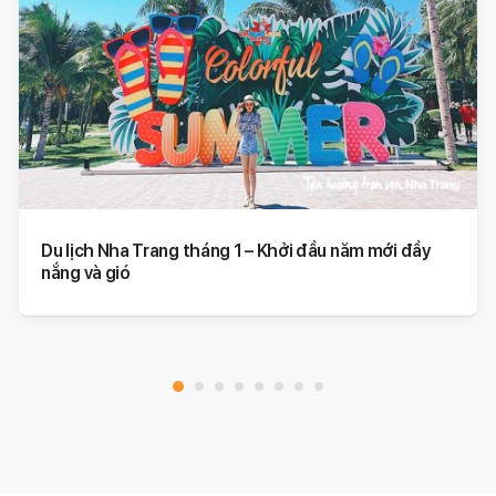
Du lịch Nha Trang tháng 1 – Khởi đầu năm mới đầy
nắng và gió