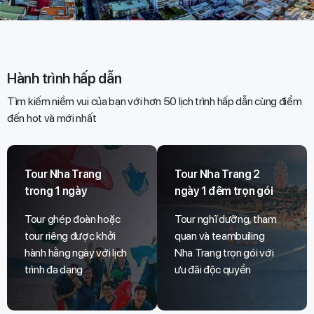
Hành trình hấp dẫn
Tìm kiếm niềm vui của bạn với hơn 50 lịch trình hấp dẫn cùng điểm
đến hot và mới nhất
Tour Nha Trang
Tour Nha Trang 2
trong 1 ngày
ngày 1 đêm trọn gói
Tour ghép đoàn hoặc
Tour nghĩ dưỡng, tham
tour riêng được khởi
quan và teambuiling
hành hằng ngày với lịch
Nha Trang trọn gói với
trình đa dạng
ưu đãi độc quyền