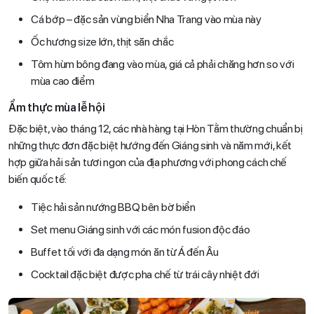
Cá bớp – đặc sản vùng biển Nha Trang vào mùa này
Ốc hương size lớn, thịt săn chắc
Tôm hùm bông đang vào mùa, giá cả phải chăng hơn so với
mùa cao điểm
Ẩm thực mùa lễ hội
Đặc biệt, vào tháng 12, các nhà hàng tại Hòn Tằm thường chuẩn bị
những thực đơn đặc biệt hướng đến Giáng sinh và năm mới, kết
hợp giữa hải sản tươi ngon của địa phương với phong cách chế
biến quốc tế:
Tiệc hải sản nướng BBQ bên bờ biển
Set menu Giáng sinh với các món fusion độc đáo
Buffet tối với đa dạng món ăn từ Á đến Âu
Cocktail đặc biệt được pha chế từ trái cây nhiệt đới