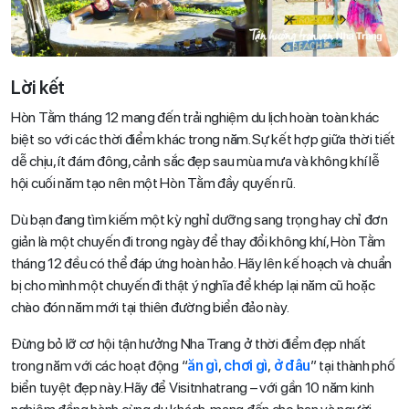
Lời kết
Hòn Tằm tháng 12 mang đến trải nghiệm du lịch hoàn toàn khác
biệt so với các thời điểm khác trong năm. Sự kết hợp giữa thời tiết
dễ chịu, ít đám đông, cảnh sắc đẹp sau mùa mưa và không khí lễ
hội cuối năm tạo nên một Hòn Tằm đầy quyến rũ.
Dù bạn đang tìm kiếm một kỳ nghỉ dưỡng sang trọng hay chỉ đơn
giản là một chuyến đi trong ngày để thay đổi không khí, Hòn Tằm
tháng 12 đều có thể đáp ứng hoàn hảo. Hãy lên kế hoạch và chuẩn
bị cho mình một chuyến đi thật ý nghĩa để khép lại năm cũ hoặc
chào đón năm mới tại thiên đường biển đảo này.
Đừng bỏ lỡ cơ hội tận hưởng Nha Trang ở thời điểm đẹp nhất
trong năm với các hoạt động “
ăn gì
,
chơi gì
,
ở đâu
” tại thành phố
biển tuyệt đẹp này. Hãy để Visitnhatrang – với gần 10 năm kinh