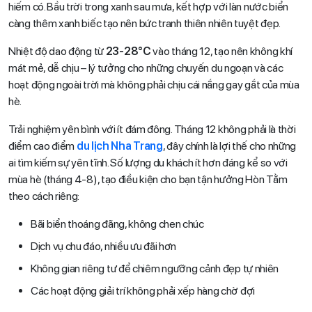
hiếm có. Bầu trời trong xanh sau mưa, kết hợp với làn nước biển
càng thêm xanh biếc tạo nên bức tranh thiên nhiên tuyệt đẹp.
Nhiệt độ dao động từ
23-28°C
vào tháng 12, tạo nên không khí
mát mẻ, dễ chịu – lý tưởng cho những chuyến du ngoạn và các
hoạt động ngoài trời mà không phải chịu cái nắng gay gắt của mùa
hè.
Trải nghiệm yên bình với ít đám đông. Tháng 12 không phải là thời
điểm cao điểm
du lịch Nha Trang
, đây chính là lợi thế cho những
ai tìm kiếm sự yên tĩnh. Số lượng du khách ít hơn đáng kể so với
mùa hè (tháng 4-8), tạo điều kiện cho bạn tận hưởng Hòn Tằm
theo cách riêng:
Bãi biển thoáng đãng, không chen chúc
Dịch vụ chu đáo, nhiều ưu đãi hơn
Không gian riêng tư để chiêm ngưỡng cảnh đẹp tự nhiên
Các hoạt động giải trí không phải xếp hàng chờ đợi