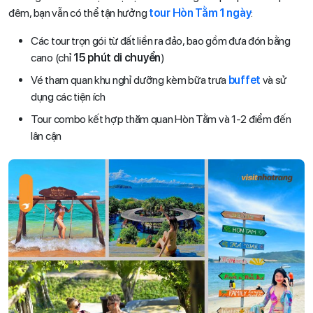
đêm, bạn vẫn có thể tận hưởng
tour Hòn Tằm 1 ngày
:
Các tour trọn gói từ đất liền ra đảo, bao gồm đưa đón bằng
cano (chỉ
15 phút di chuyển
)
Vé tham quan khu nghỉ dưỡng kèm bữa trưa
buffet
và sử
dụng các tiện ích
Tour combo kết hợp thăm quan Hòn Tằm và 1-2 điểm đến
lân cận