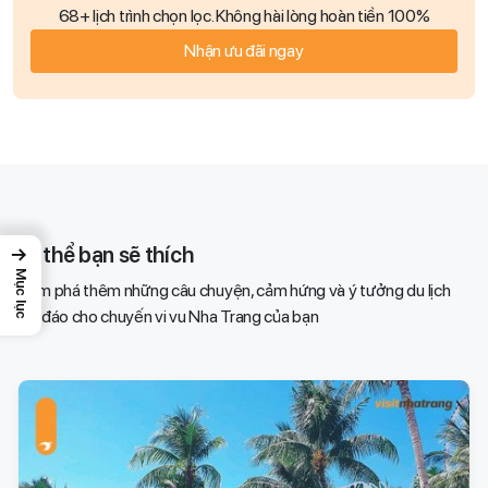
68+ lịch trình chọn lọc. Không hài lòng hoàn tiền 100%
Nhận ưu đãi ngay
Có thể bạn sẽ thích
→
Mục lục
Khám phá thêm những câu chuyện, cảm hứng và ý tưởng du lịch
độc đáo cho chuyến vi vu Nha Trang của bạn​