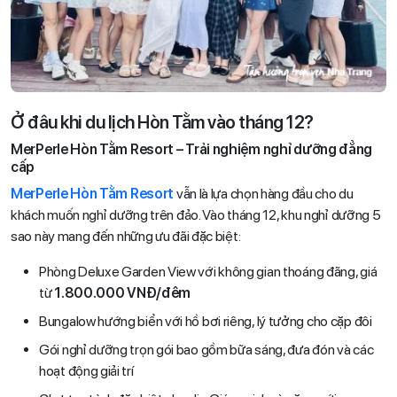
Ở đâu khi du lịch Hòn Tằm vào tháng 12?
MerPerle Hòn Tằm Resort – Trải nghiệm nghỉ dưỡng đẳng
cấp
MerPerle Hòn Tằm Resort
vẫn là lựa chọn hàng đầu cho du
khách muốn nghỉ dưỡng trên đảo. Vào tháng 12, khu nghỉ dưỡng 5
sao này mang đến những ưu đãi đặc biệt:
Phòng Deluxe Garden View với không gian thoáng đãng, giá
từ
1.800.000 VNĐ/đêm
Bungalow hướng biển với hồ bơi riêng, lý tưởng cho cặp đôi
Gói nghỉ dưỡng trọn gói bao gồm bữa sáng, đưa đón và các
hoạt động giải trí