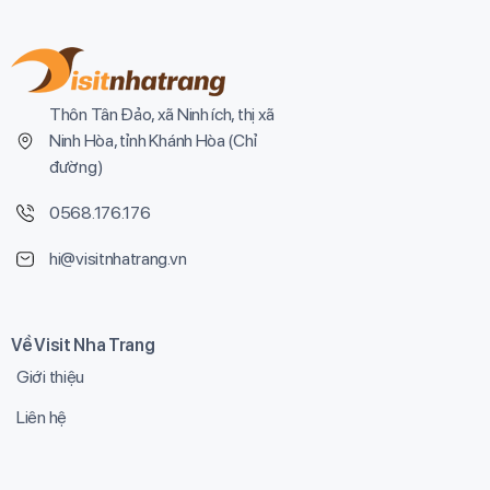
Thôn Tân Đảo, xã Ninh ích, thị xã
Ninh Hòa, tỉnh Khánh Hòa (
Chỉ
đường
)
0568.176.176
hi@visitnhatrang.vn
Về Visit Nha Trang
Giới thiệu
Liên hệ