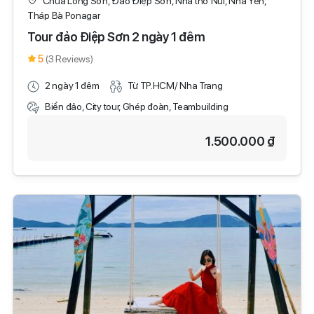
Chùa Long Sơn, Đảo Điệp Sơn, Nhà thờ Núi, Nhà Yến,
Tháp Bà Ponagar
Tour đảo Điệp Sơn 2 ngày 1 đêm
5
(3 Reviews)
2 ngày 1 đêm
Từ TP.HCM/ Nha Trang
Biển đảo, City tour, Ghép đoàn, Teambuilding
1.500.000 ₫