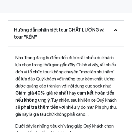
Hướng dẫn phân biệt tour CHẤT LƯỢNG và
tour "KÉM"
Nha Trang đang là điểm đến được rất nhiều du khách
lựa chọn trong thời gian gần đây. Chính vì vậy, rất nhiều
đơn vị tổ chức tour không chuyên “mọc lên như nấm”
để lừa đảo Quý khách với những tour kém chất lượng
được quảng cáo tràn lan với nội dung cực sock như:
Giảm giá 40%
,
giá rẻ nhất
hay
cam kết hoàn tiền
nếu không ưng ý
. Tuy nhiên, sau khi lên xe Quý khách
sẽ
phải trả thêm tiền
với nhiều lý do như: Phí phụ thu,
giá này là giá tàu chứ không phải cano…
Dưới đây là những tiêu chí vàng giúp Quý khách chọn