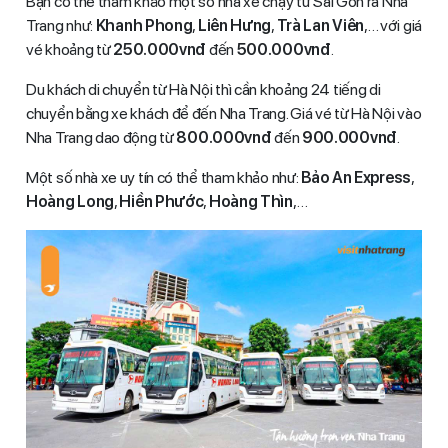
Bạn có thể tham khảo một số nhà xe chạy từ Sài Gòn ra Nha
Trang như:
Khanh Phong
,
Liên Hưng
,
Trà Lan Viên
,… với giá
vé khoảng từ
250.000vnđ
đến
500.000vnđ
.
Du khách di chuyển từ Hà Nội thì cần khoảng 24 tiếng di
chuyển bằng xe khách để đến Nha Trang. Giá vé từ Hà Nội vào
Nha Trang dao động từ
800.000vnđ
đến
900.000vnđ
.
Một số nhà xe uy tín có thể tham khảo như:
Bảo An Express
,
Hoàng Long
,
Hiền Phước
,
Hoàng Thìn
,…