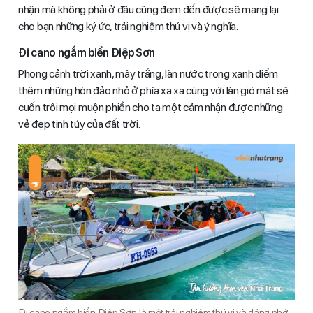
nhận mà không phải ở đâu cũng đem đến được sẽ mang lại
cho bạn những ký ức, trải nghiệm thú vị và ý nghĩa.
Đi cano ngắm biển Điệp Sơn
Phong cảnh trời xanh, mây trắng, làn nước trong xanh điểm
thêm những hòn đảo nhỏ ở phía xa xa cùng với làn gió mát sẽ
cuốn trôi mọi muộn phiền cho ta một cảm nhận được những
vẻ đẹp tinh túy của đất trời.
Đi cano ngắm biển Điệp Sơn là một trải nghiệm thú vị và đáng nhớ