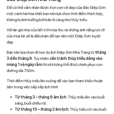
Để có thể cảm nhận được trọn vẹn vẻ đẹp của đảo Điệp Sơn
một cách hài hòa nhất bạn nên lựa chọn thời điểm thích hợp,
không bị ảnh hưởng bởi bão lũ cũng như thủy triều.
Với làn gió nhẹ của tiết trời mùa thu và những ánh nắng rực rỡ
của mùa hè sẽ là điều kiện để tạo nên một Điệp Sơn tuyệt
đẹp.
Bạn nên lựa chọn đi tour du lịch Điệp Sơn Nha Trang từ
tháng
3 đến tháng 8
. Tuy nhiên
cần tránh thủy triều dâng vào
mùng 1 và ngày rằm
thì sẽ không thể đi bộ chinh phục con
đường dài 750m.
Thời điểm thủy triều lên xuống để các bạn tham khảo thuận
tiện trong việc sắp xếp lịch trình:
Từ tháng 3 – tháng 9 âm lịch
: Thủy triều lên vào buổi
sáng, buổi chiều rút.
Từ tháng 10 – tháng 2 âm lịch
: Thủy triều rút vào buổi