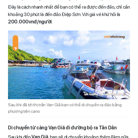
Đây là cách nhanh nhất để bạn có thể ra được đến đảo, chỉ cần
khoảng 30 phút là đến đảo Điệp Sơn. Với giá vé khứ hồi là
200.000vnđ/người
.
Sau khi đã tới thị trấn Vạn Giã bạn có thể di chuyển ra đảo bằng
phương tiện cano
Di chuyển từ cảng Vạn Giã đi đường bộ ra Tân Dân
Sau khi đến
Vạn Giã
, bạn sẽ di chuyển khoảng thêm 8km nữa