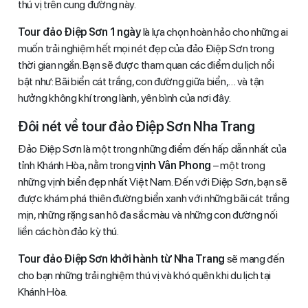
thú vị trên cung đường này.
Tour đảo Điệp Sơn 1 ngày
là lựa chọn hoàn hảo cho những ai
muốn trải nghiệm hết mọi nét đẹp của đảo Điệp Sơn trong
thời gian ngắn. Bạn sẽ được tham quan các điểm du lịch nổi
bật như: Bãi biển cát trắng, con đường giữa biển,… và tận
hưởng không khí trong lành, yên bình của nơi đây.
Đôi nét về tour đảo Điệp Sơn Nha Trang
Đảo Điệp Sơn là một trong những điểm đến hấp dẫn nhất của
tỉnh Khánh Hòa, nằm trong
vịnh Vân Phong
– một trong
những vịnh biển đẹp nhất Việt Nam. Đến với Điệp Sơn, bạn sẽ
được khám phá thiên đường biển xanh với những bãi cát trắng
mịn, những rặng san hô đa sắc màu và những con đường nối
liền các hòn đảo kỳ thú.
Tour đảo Điệp Sơn khởi hành từ Nha Trang
sẽ mang đến
cho bạn những trải nghiệm thú vị và khó quên khi du lịch tại
Khánh Hòa.