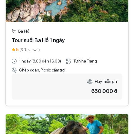
Ba Hồ
Tour suối Ba Hồ 1 ngày
5
(3 Reviews)
1 ngày (8:00 đến 16:00)
Từ Nha Trang
Ghép đoàn, Picnic cắm trại
Huỷ miễn phí
650.000 ₫