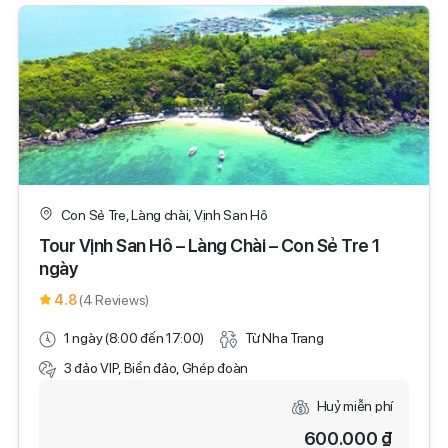
Con Sẻ Tre, Làng chài, Vịnh San Hô
Tour Vịnh San Hô – Làng Chài – Con Sẻ Tre 1
ngày
4.8
(4 Reviews)
1 ngày (8:00 đến 17:00)
Từ Nha Trang
3 đảo VIP, Biển đảo, Ghép đoàn
Huỷ miễn phí
600.000 ₫