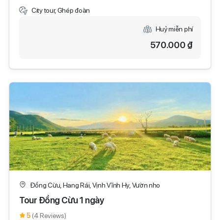
City tour, Ghép đoàn
Huỷ miễn phí
570.000 ₫
Đồng Cừu, Hang Rái, Vịnh Vĩnh Hy, Vườn nho
Tour Đồng Cừu 1 ngày
5
(4 Reviews)