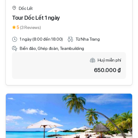
Dốc Lết
Tour Dốc Lết 1 ngày
5
(3 Reviews)
1 ngày (8:00 đến 18:00)
Từ Nha Trang
Biển đảo, Ghép đoàn, Teambuilding
Huỷ miễn phí
650.000 ₫