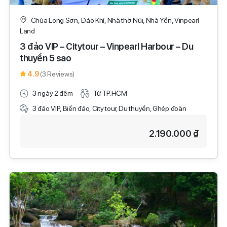
Chùa Long Sơn, Đảo Khỉ, Nhà thờ Núi, Nhà Yến, Vinpearl
Land
3 đảo VIP – Citytour – Vinpearl Harbour – Du
thuyền 5 sao
4.9
(3 Reviews)
3 ngày 2 đêm
Từ TP.HCM
3 đảo VIP, Biển đảo, City tour, Du thuyền, Ghép đoàn
2.190.000 ₫