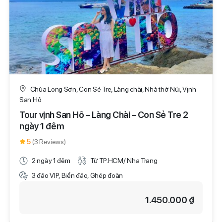
Chùa Long Sơn, Con Sẻ Tre, Làng chài, Nhà thờ Núi, Vịnh
San Hô
Tour vịnh San Hô – Làng Chài – Con Sẻ Tre 2
ngày 1 đêm
5
(3 Reviews)
2 ngày 1 đêm
Từ TP.HCM/ Nha Trang
3 đảo VIP, Biển đảo, Ghép đoàn
1.450.000 ₫