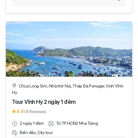
Chùa Long Sơn, Nhà thờ Núi, Tháp Bà Ponagar, Vịnh Vĩnh
Hy
Tour Vĩnh Hy 2 ngày 1 đêm
4.8
(4 Reviews)
2 ngày 1 đêm
Từ TP.HCM/ Nha Trang
Biển đảo, City tour