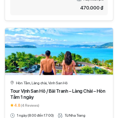
470.000 ₫
Hòn Tằm, Làng chài, Vịnh San Hô
Tour Vịnh San Hô / Bãi Tranh – Làng Chài – Hòn
Tằm 1 ngày
4.8
(4 Reviews)
1 ngày (8:00 đến 17:00)
Từ Nha Trang