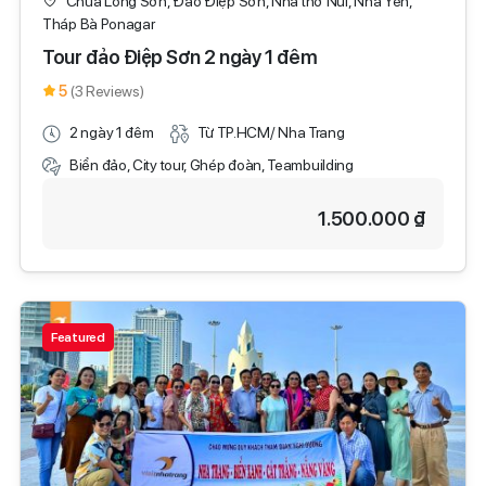
Chùa Long Sơn, Đảo Điệp Sơn, Nhà thờ Núi, Nhà Yến,
Tháp Bà Ponagar
Tour đảo Điệp Sơn 2 ngày 1 đêm
5
(3 Reviews)
2 ngày 1 đêm
Từ TP.HCM/ Nha Trang
Biển đảo, City tour, Ghép đoàn, Teambuilding
1.500.000 ₫
Featured