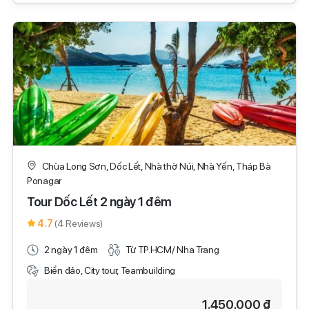
Chùa Long Sơn, Dốc Lết, Nhà thờ Núi, Nhà Yến, Tháp Bà
Ponagar
Tour Dốc Lết 2 ngày 1 đêm
4.7
(4 Reviews)
2 ngày 1 đêm
Từ TP.HCM/ Nha Trang
Biển đảo, City tour, Teambuilding
1.450.000 ₫