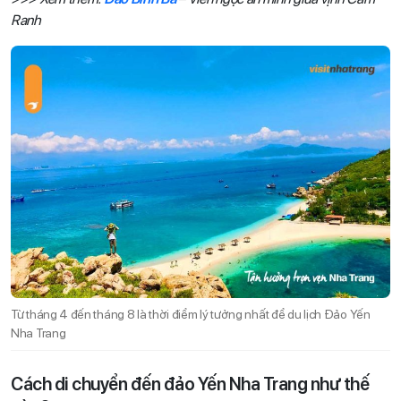
Ranh
Từ tháng 4 đến tháng 8 là thời điểm lý tưởng nhất để du lịch Đảo Yến
Nha Trang
Cách di chuyển đến đảo Yến Nha Trang như thế