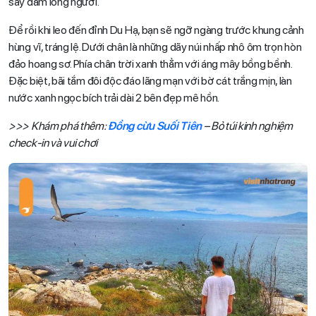
say đắm lòng người.
Để rồi khi leo đến đỉnh Du Hạ, bạn sẽ ngỡ ngàng trước khung cảnh
hùng vĩ, tráng lệ. Dưới chân là những dãy núi nhấp nhô ôm trọn hòn
đảo hoang sơ. Phía chân trời xanh thẳm với áng mây bồng bềnh.
Đặc biệt, bãi tắm đôi độc đáo lãng mạn với bờ cát trắng mịn, làn
nước xanh ngọc bích trải dài 2 bên đẹp mê hồn.
>>> Khám phá thêm:
Đồng cừu Suối Tiên
– Bỏ túi kinh nghiệm
check-in và vui chơi