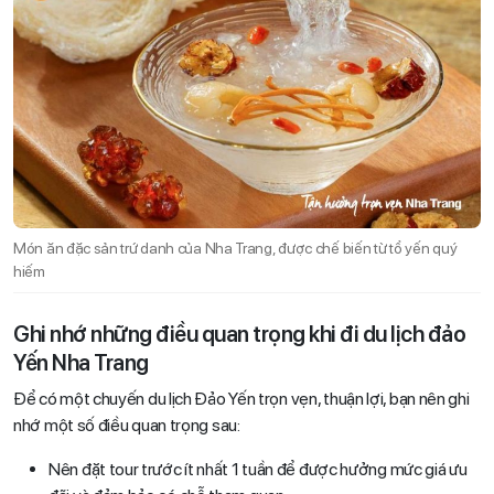
Món ăn đặc sản trứ danh của Nha Trang, được chế biến từ tổ yến quý
hiếm
Ghi nhớ những điều quan trọng khi đi du lịch đảo
Yến Nha Trang
Để có một chuyến du lịch Đảo Yến trọn vẹn, thuận lợi, bạn nên ghi
nhớ một số điều quan trọng sau:
Nên đặt tour trước ít nhất 1 tuần để được hưởng mức giá ưu