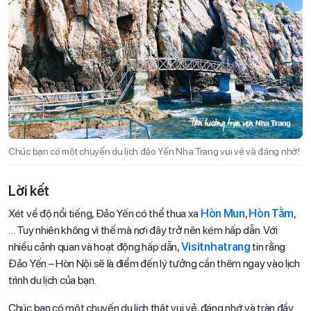
Chúc bạn có một chuyến du lịch đảo Yến Nha Trang vui vẻ và đáng nhớ!
Lời kết
Xét về độ nổi tiếng, Đảo Yến có thể thua xa
Hòn Mun
,
Hòn Tằm
,
… Tuy nhiên không vì thế mà nơi đây trở nên kém hấp dẫn. Với
nhiều cảnh quan và hoạt động hấp dẫn,
Visitnhatrang
tin rằng
Đảo Yến – Hòn Nội sẽ là điểm đến lý tưởng cần thêm ngay vào lịch
trình du lịch của bạn.
Chúc bạn có một chuyến du lịch thật vui vẻ, đáng nhớ và tràn đầy