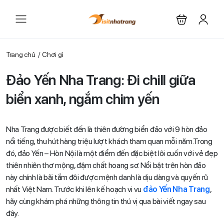
Trang chủ
Chơi gì
Đảo Yến Nha Trang: Đi chill giữa
biển xanh, ngắm chim yến
Nha Trang được biết đến là thiên đường biển đảo với 9 hòn đảo
nổi tiếng, thu hút hàng triệu lượt khách tham quan mỗi năm.Trong
đó, đảo Yến – Hòn Nội là một điểm đến đặc biệt lôi cuốn với vẻ đẹp
thiên nhiên thơ mộng, đậm chất hoang sơ. Nổi bật trên hòn đảo
này chính là bãi tắm đôi được mệnh danh là dịu dàng và quyến rũ
nhất Việt Nam. Trước khi lên kế hoạch vi vu
đảo Yến Nha Trang
,
hãy cùng khám phá những thông tin thú vị qua bài viết ngay sau
đây.