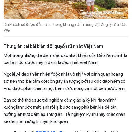
Du khách sẽ được đắm chìm trong khung cảnh hùng vĩ, tráng lệ của Đảo
Yến
Thư giãn tại bãi biển đôi quyến rũ nhất Việt Nam
Một trong những địa điểm đặc sắc nhất khiến của Đảo Yến chính là
bãi tắm đôi được mệnh danh là đẹp nhất Việt Nam.
Ngoài vẻ đẹp thiên nhiên “độc nhất vô nhị” với cảnh quan hoang
sơ, nên thơ, bãi tắm đôi còn gây ấn tượng bởi sự độc đáo hiếm có
– nó được phân chia ra một bên nước nóng và một bên nước lạnh.
Bạn có thể thỏa sức trải nghiệm cảm giác lạ kỳ khi “lao mình”
xuống làn nước mát lạnh rồi lại bước sang phía bên kia để tận
hưởng làn nước ấm áp, thư giãn. Trải nghiệm kỳ thú này chắc chắn
sẽ đem lại những kỉ niệm khó quên.