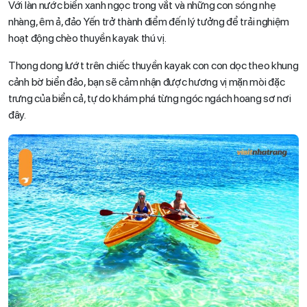
Với làn nước biển xanh ngọc trong vắt và những con sóng nhẹ
nhàng, êm ả, đảo Yến trở thành điểm đến lý tưởng để trải nghiệm
hoạt động chèo thuyền kayak thú vị.
Thong dong lướt trên chiếc thuyền kayak con con dọc theo khung
cảnh bờ biển đảo, bạn sẽ cảm nhận được hương vị mặn mòi đặc
trưng của biển cả, tự do khám phá từng ngóc ngách hoang sơ nơi
đây.