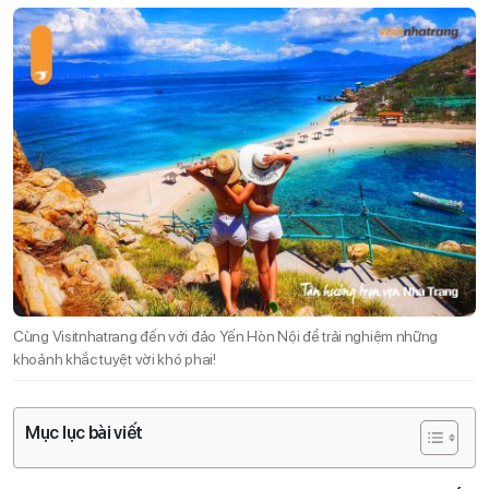
Cùng Visitnhatrang đến với đảo Yến Hòn Nội để trải nghiệm những
khoảnh khắc tuyệt vời khó phai!
Mục lục bài viết