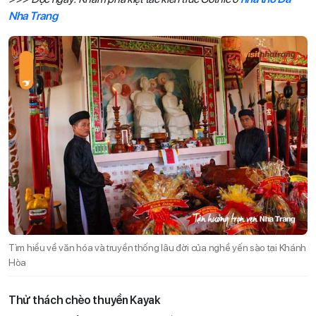
Nha Trang
Tìm hiểu về văn hóa và truyền thống lâu đời của nghề yến sào tại Khánh
Hòa
Thử thách chèo thuyền Kayak