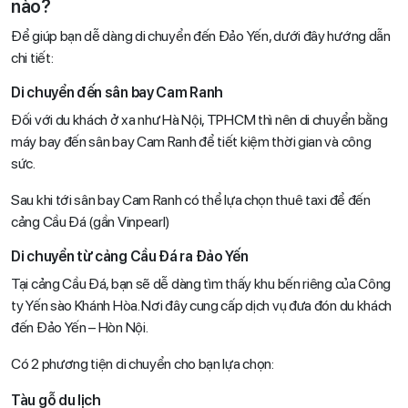
nào?
Để giúp bạn dễ dàng di chuyển đến Đảo Yến, dưới đây hướng dẫn
chi tiết:
Di chuyển đến sân bay Cam Ranh
Đối với du khách ở xa như Hà Nội, TPHCM thì nên di chuyển bằng
máy bay đến sân bay Cam Ranh để tiết kiệm thời gian và công
sức.
Sau khi tới sân bay Cam Ranh có thể lựa chọn thuê taxi để đến
cảng Cầu Đá (gần Vinpearl)
Di chuyển từ cảng Cầu Đá ra Đảo Yến
Tại cảng Cầu Đá, bạn sẽ dễ dàng tìm thấy khu bến riêng của Công
ty Yến sào Khánh Hòa. Nơi đây cung cấp dịch vụ đưa đón du khách
đến Đảo Yến – Hòn Nội.
Có 2 phương tiện di chuyển cho bạn lựa chọn:
Tàu gỗ du lịch