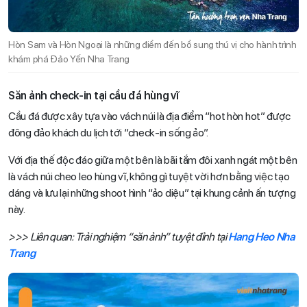
Hòn Sam và Hòn Ngoại là những điểm đến bổ sung thú vị cho hành trình
khám phá Đảo Yến Nha Trang
Săn ảnh check-in tại cầu đá hùng vĩ
Cầu đá được xây tựa vào vách núi là địa điểm “hot hòn hot” được
đông đảo khách du lịch tới “check-in sống ảo”.
Với địa thế độc đáo giữa một bên là bãi tắm đôi xanh ngát một bên
là vách núi cheo leo hùng vĩ, không gì tuyệt vời hơn bằng việc tạo
dáng và lưu lại những shoot hình “ảo diệu” tại khung cảnh ấn tượng
này.
>>> Liên quan: Trải nghiệm “săn ảnh” tuyệt đỉnh tại
Hang Heo Nha
Trang