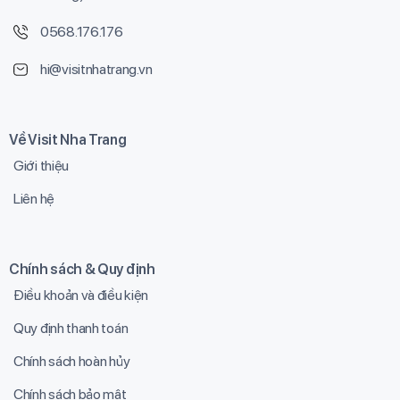
0568.176.176
hi@visitnhatrang.vn
Về Visit Nha Trang
Giới thiệu
Liên hệ
Chính sách & Quy định
Điều khoản và điều kiện
Quy định thanh toán
Chính sách hoàn hủy
Chính sách bảo mật