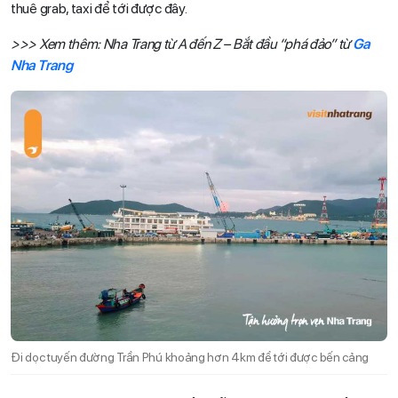
thuê grab, taxi để tới được đây.
>>> Xem thêm: Nha Trang từ A đến Z – Bắt đầu “phá đảo” từ
Ga
Nha Trang
Đi dọc tuyến đường Trần Phú khoảng hơn 4km để tới được bến cảng