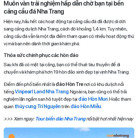
Muôn vàn trải nghiệm hấp dẫn chờ bạn tại bến
cảng cầu đá Nha Trang
Hiện nay, hầu hết các hoạt động tại cảng cầu đá đã được di dời
sang cảng du lịch Nha Trang, cách đó khoảng 1,4 km. Tuy nhiên,
cảng cầu đá vẫn là một địa điểm tham quan có nhiều hoạt động thú
vị mà bạn nên dành thời gian khám phá.
Thỏa sức chinh phục các hòn đảo
Sau khi đã có mặt tại cảng, bạn có thể thuê tàu thuyền để di
chuyển và khám phá hơn 19 hòn đảo xinh đẹp tại vịnh Nha Trang.
Điểm đến phổ biến nhất là
đảo Hòn Tre
nơi có khu du lịch nổi
tiếng
Vinpearl Land Nha Trang
. Ngoài ra, bạn cũng có thể trải
nghiệm lặn ngắm san hô tuyệt đẹp tại
đảo Hòn Mun
. Hoặc tham
quan
thủy cung Trí Nguyên
trên
đảo Hòn Miễu
.
>>> Xem ngay:
Tour biển đảo Nha Trang
nổi bật hot nhất hiện nay