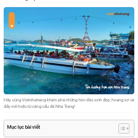
Hãy cùng Visitnhatrang khám phá những hòn đảo xinh đẹp, hoang sơ và
đầy mê hoặc từ cảng cầu đá Nha Trang!
Mục lục bài viết