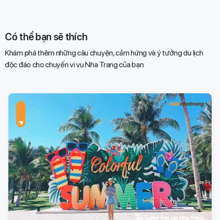
Có thể bạn sẽ thích
Khám phá thêm những câu chuyện, cảm hứng và ý tưởng du lịch
độc đáo cho chuyến vi vu Nha Trang của bạn​