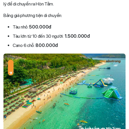
lý để di chuyển ra Hòn Tằm.
Bảng giá phương tiện di chuyển:
Tàu nhỏ:
500.000đ
Tàu lớn từ 10 đến 30 người:
1.500.000đ
Cano 6 chỗ:
800.000đ