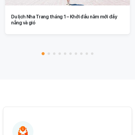
Du lịch Nha Trang tháng 1 – Khởi đầu năm mới đầy
nắng và gió