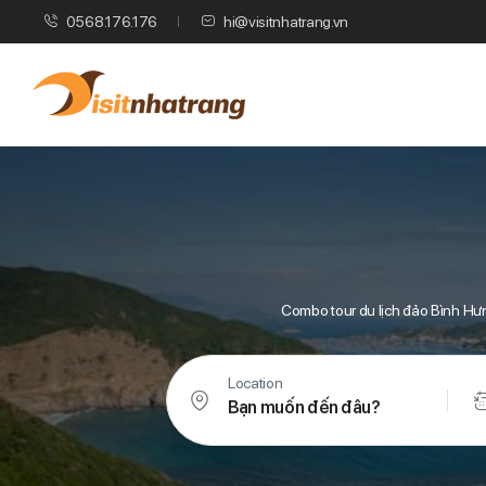
0568.176.176
hi@visitnhatrang.vn
Combo tour du lịch đảo Bình Hư
Location
Bạn muốn đến đâu?