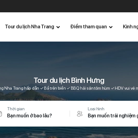
Tour du lịch Nha Trang
Điểm tham quan
Kinh n
Tour du lịch Bình Hưng
ng Nha Trang hấp dẫn ✓ Bẩ trên biển ✓ BBQ hải sản tôm hùm ✓ HDV vui vẻ n
Thời gian
Loại hình
Bạn muốn ở bao lâu?
Bạn muốn trải nghiệm 