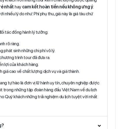
rẻ nhất
hay
cam kết hoàn tiền nếu không ưng ý
.
ới nhiều lý do như: Phí phụ thu, giá này là giá tàu chứ
ối tác đồng hành lý tưởng:
nh rõ ràng.
g phát sinh những chi phí vô lý.
hương trình tour đã đưa ra.
n lợi của khách hàng.
 giá cao về chất lượng dịch vụ và giá thành.
rang tự hào là đơn vị lữ hành uy tín, chuyên nghiệp được
ột trong những tập đoàn hàng đầu Việt Nam về du lịch
ho Quý khách những trải nghiệm du lịch tuyệt vời nhất
g?