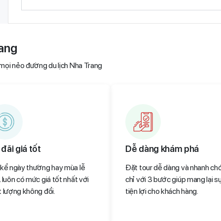
rang
 mọi nẻo đường du lịch Nha Trang
đãi giá tốt
Dễ dàng khám phá
 kể ngày thường hay mùa lễ
Đặt tour dễ dàng và nhanh ch
 luôn có mức giá tốt nhất với
chỉ với 3 bước giúp mang lại s
t lượng không đổi.
tiện lợi cho khách hàng.