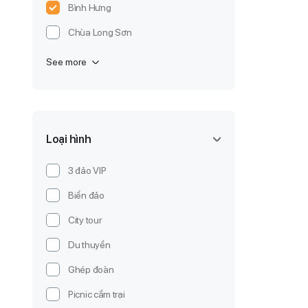
Bình Hưng
Chùa Long Sơn
See more
Loại hình
3 đảo VIP
Biển đảo
City tour
Du thuyền
Ghép đoàn
Picnic cắm trại