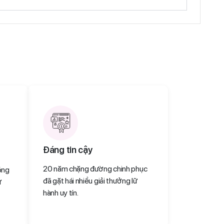
Đáng tin cậy
20 năm chặng đường chinh phục
óng
đã gặt hái nhiều giải thưởng lữ
ự
hành uy tín.