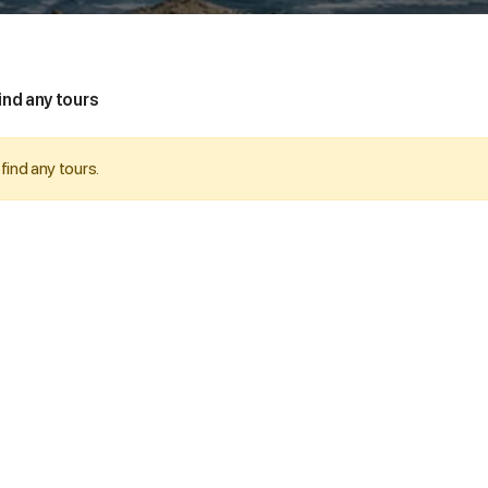
ind any tours
find any tours.