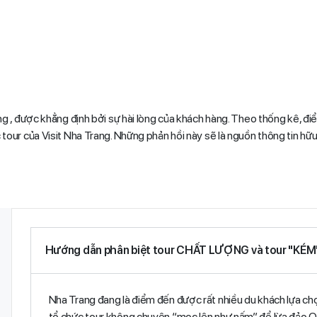
g , được khẳng định bởi sự hài lòng của khách hàng. Theo thống kê, điểm
our của Visit Nha Trang. Những phản hồi này sẽ là nguồn thông tin hữu 
Hướng dẫn phân biệt tour CHẤT LƯỢNG và tour "KÉM
Nha Trang đang là điểm đến được rất nhiều du khách lựa chọn 
tổ chức tour không chuyên “mọc lên như nấm” để lừa đảo 