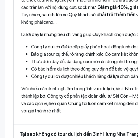
cáo tràn lan với nội dung cực sock như:
Giảm giá 40%
,
giá 
Tuy nhiên, sau khi lên xe Quý khách sẽ
phải trả thêm tiền
v
không phải cano…
Dưới đây là những tiêu chí vàng giúp Quý khách chọn được đ
Công ty du lịch được cấp giấy phép hoạt động kinh doa
Báo giá tour cụ thể, rõ ràng, chính xác. Có cam kết khôn
Thực đơn đầy đủ, đa dạng các món ăn đúng như trong c
Có bảo hiểm du lịch theo đúng quy định để bảo vệ quyề
Công ty du lịch được nhiều khách hàng đã lựa chọn đánh
Với nhiều năm kinh nghiệm trong lĩnh vực du lịch, Visit Nha T
thành lập bởi Công ty cổ phần tập đoàn đầu tư Sài Gòn – M
và các dịch vụ liên quan. Chúng tôi luôn cam kết mang đến c
với giá thành rẻ nhất.
Tại sao không có tour du lịch đến Bình Hưng Nha Tran