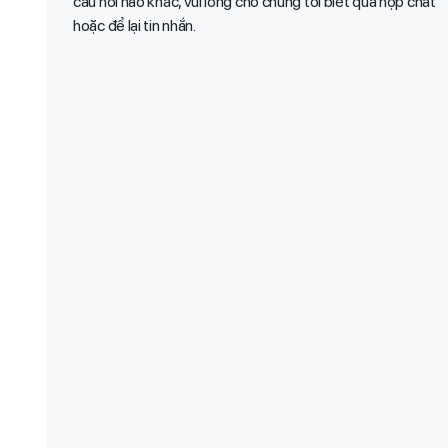
câu hỏi nào khác, vui lòng cho chúng tôi biết qua hộp chat
hoặc để lại tin nhắn.