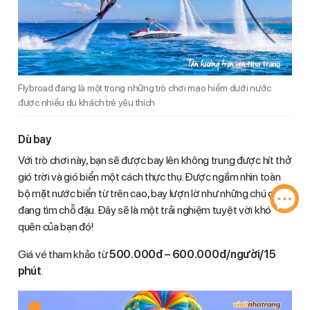
Flybroad đang là một trong những trò chơi mạo hiểm dưới nước
được nhiều du khách trẻ yêu thích
Dù bay
Với trò chơi này, bạn sẽ được bay lên không trung được hít thở
gió trời và gió biển một cách thực thụ. Được ngắm nhìn toàn
bộ mặt nước biển từ trên cao, bay lượn lờ như những chú chim
đang tìm chỗ đậu. Đây sẽ là một trải nghiệm tuyệt vời khó
quên của bạn đó!
Giá vé tham khảo từ
500.000đ – 600.000đ/người/15
phút
.