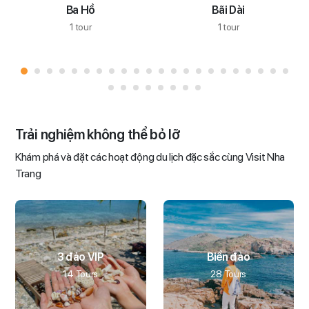
Ba Hồ
Bãi Dài
1 tour
1 tour
Trải nghiệm không thể bỏ lỡ
Khám phá và đặt các hoạt động du lịch đặc sắc cùng Visit Nha
Trang
3 đảo VIP
Biển đảo
14 Tours
28 Tours