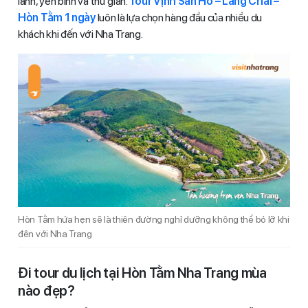
lành, yên bình và thư giãn.
Tour Vịnh San Hô – Làng Chài –
Hòn Tằm 1 ngày
luôn là lựa chọn hàng đầu của nhiều du
khách khi đến với Nha Trang.
Hòn Tằm hứa hẹn sẽ là thiên đường nghỉ dưỡng không thể bỏ lỡ khi
đên với Nha Trang
Đi tour du lịch tại Hòn Tằm Nha Trang mùa
nào đẹp?