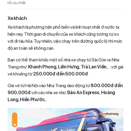
tối ưu nhất
Xe khách
Xe khách là phương tiện phổ biến và linh hoạt nhất ở nước ta
hiện nay. Thời gian di chuyển của xe khách cũng tương tự so
với đi tàu hỏa. Tuy nhiên, việc chạy trên đường quốc lộ thì mức
độ an toàn sẽ không cao.
Bạn có thể tham khảo một số nhà xe chạy từ Sài Gòn ra Nha
Trang như:
Khanh Phong
,
Liên Hưng
,
Trà Lan Viên
,… với giá
vé khoảng từ
250.000đ đến 500.000đ
.
Giá vé từ Hà Nội vào Nha Trang dao động từ
800.000đ đến
900.000đ
với các nhà xe như:
Bảo An Express
,
Hoàng
Long
,
Hiền Phước
,…