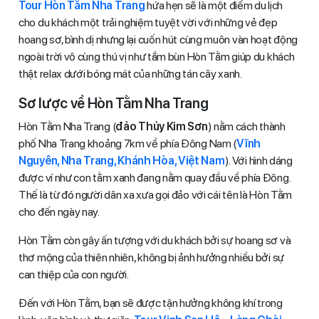
Tour Hòn Tằm Nha Trang
hứa hẹn sẽ là một điểm du lịch
cho du khách một trải nghiệm tuyệt vời với những vẻ đẹp
hoang sơ, bình dị nhưng lại cuốn hút cùng muôn vàn hoạt động
ngoài trời vô cùng thú vị như tắm bùn Hòn Tằm giúp du khách
thật relax dưới bóng mát của những tán cây xanh.
Sơ lược về Hòn Tằm Nha Trang
Hòn Tằm Nha Trang (
đảo Thủy Kim Sơn
) nằm cách thành
phố Nha Trang khoảng 7km về phía Đông Nam (
Vĩnh
Nguyên, Nha Trang, Khánh Hòa, Việt Nam
). Với hình dáng
được ví như con tằm xanh đang nằm quay đầu về phía Đông.
Thế là từ đó người dân xa xưa gọi đảo với cái tên là Hòn Tằm
cho đến ngày nay.
Hòn Tằm còn gây ấn tượng với du khách bởi sự hoang sơ và
thơ mộng của thiên nhiên, không bị ảnh hưởng nhiều bởi sự
can thiệp của con người.
Đến với Hòn Tằm, bạn sẽ được tận hưởng không khí trong