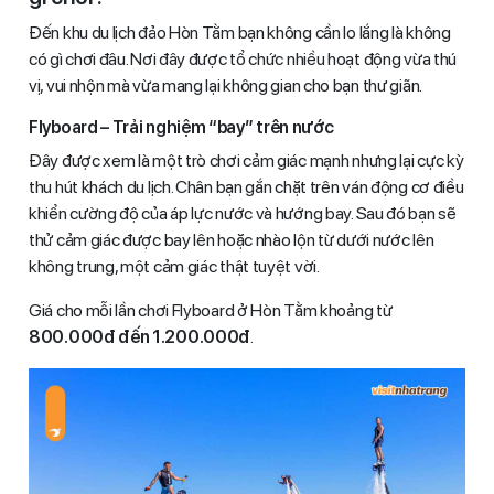
Đến khu du lịch đảo Hòn Tằm bạn không cần lo lắng là không
có gì chơi đâu. Nơi đây được tổ chức nhiều hoạt động vừa thú
vị, vui nhộn mà vừa mang lại không gian cho bạn thư giãn.
Flyboard – Trải nghiệm “bay” trên nước
Đây được xem là một trò chơi cảm giác mạnh nhưng lại cực kỳ
thu hút khách du lịch. Chân bạn gắn chặt trên ván động cơ điều
khiển cường độ của áp lực nước và hướng bay. Sau đó bạn sẽ
thử cảm giác được bay lên hoặc nhào lộn từ dưới nước lên
không trung, một cảm giác thật tuyệt vời.
Giá cho mỗi lần chơi Flyboard ở Hòn Tằm khoảng từ
800.000đ đến 1.200.000đ
.