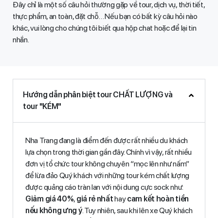
Đây chỉ là một số câu hỏi thường gặp về tour, dịch vụ, thời tiết,
thực phẩm, an toàn, đặt chỗ… Nếu bạn có bất kỳ câu hỏi nào
khác, vui lòng cho chúng tôi biết qua hộp chat hoặc để lại tin
nhắn.
Hướng dẫn phân biệt tour CHẤT LƯỢNG và
tour "KÉM"
Nha Trang đang là điểm đến được rất nhiều du khách
lựa chọn trong thời gian gần đây. Chính vì vậy, rất nhiều
đơn vị tổ chức tour không chuyên “mọc lên như nấm”
để lừa đảo Quý khách với những tour kém chất lượng
được quảng cáo tràn lan với nội dung cực sock như:
Giảm giá 40%
,
giá rẻ nhất
hay
cam kết hoàn tiền
nếu không ưng ý
. Tuy nhiên, sau khi lên xe Quý khách