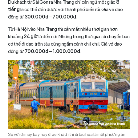
Du khách từ Sài Gòn ra Nha Trang chỉ cần ngủ một giấc
8
tiếng
là có thể đến được với thành phố biển rồi. Giá vé dao
động từ
300.000đ – 700.000đ
.
Từ Hà Nội vào Nha Trang thì cần mất nhiều thời gian hơn
khoảng
24 giờ
là đến nơi. Nhưng trong thời gian di chuyển bạn
có thể đi dạo trên tàu cùng ngắm cảnh chill chill. Giá vé dao
động từ
700.000đ – 1.000.000đ
.
So với đi máy bay hay đi xe khách thì đi tàu hỏa là một phương án