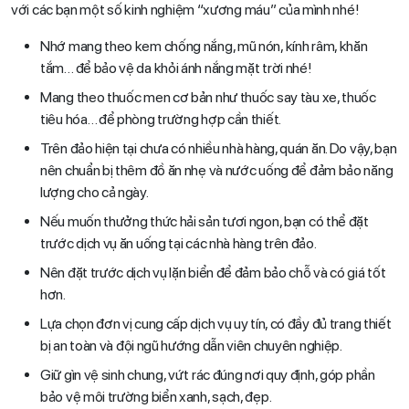
với các bạn một số kinh nghiệm “xương máu” của mình nhé!
Nhớ mang theo kem chống nắng, mũ nón, kính râm, khăn
tắm… để bảo vệ da khỏi ánh nắng mặt trời nhé!
Mang theo thuốc men cơ bản như thuốc say tàu xe, thuốc
tiêu hóa… để phòng trường hợp cần thiết.
Trên đảo hiện tại chưa có nhiều nhà hàng, quán ăn. Do vậy, bạn
nên chuẩn bị thêm đồ ăn nhẹ và nước uống để đảm bảo năng
lượng cho cả ngày.
Nếu muốn thưởng thức hải sản tươi ngon, bạn có thể đặt
trước dịch vụ ăn uống tại các nhà hàng trên đảo.
Nên đặt trước dịch vụ lặn biển để đảm bảo chỗ và có giá tốt
hơn.
Lựa chọn đơn vị cung cấp dịch vụ uy tín, có đầy đủ trang thiết
bị an toàn và đội ngũ hướng dẫn viên chuyên nghiệp.
Giữ gìn vệ sinh chung, vứt rác đúng nơi quy định, góp phần
bảo vệ môi trường biển xanh, sạch, đẹp.