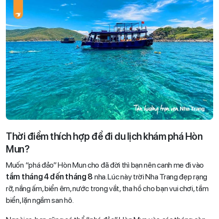
Thời điểm thích hợp để đi du lịch khám phá Hòn
Mun?
Muốn “phá đảo” Hòn Mun cho đã đời thì bạn nên canh me đi vào
tầm tháng 4 đến tháng 8
nha. Lúc này trời Nha Trang đẹp rạng
rỡ, nắng ấm, biển êm, nước trong vắt, tha hồ cho bạn vui chơi, tắm
biển, lặn ngắm san hô.