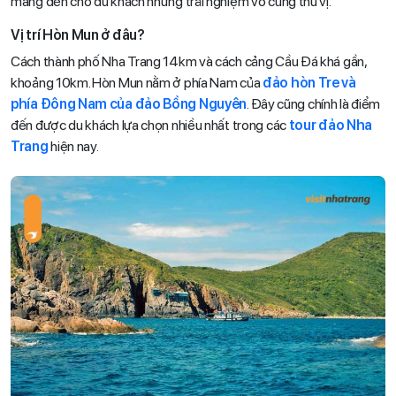
mang đến cho du khách những trải nghiệm vô cùng thú vị.
Vị trí Hòn Mun ở đâu?
Cách thành phố Nha Trang 14km và cách cảng Cầu Đá khá gần,
khoảng 10km. Hòn Mun nằm ở phía Nam của
đảo hòn Tre và
phía Đông Nam của đảo Bồng Nguyên
. Đây cũng chính là điểm
đến được du khách lựa chọn nhiều nhất trong các
tour đảo Nha
Trang
hiện nay.