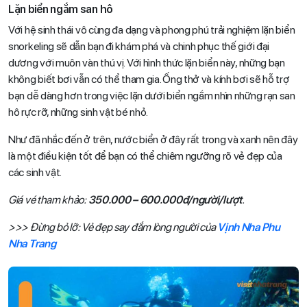
Lặn biển ngắm san hô
Với hệ sinh thái vô cùng đa dạng và phong phú trải nghiệm lặn biển
snorkeling sẽ dẫn bạn đi khám phá và chinh phục thế giới đại
dương với muôn vàn thú vị. Với hình thức lặn biển này, những bạn
không biết bơi vẫn có thể tham gia. Ống thở và kính bơi sẽ hỗ trợ
bạn dễ dàng hơn trong việc lặn dưới biển ngắm nhìn những rạn san
hô rực rỡ, những sinh vật bé nhỏ.
Như đã nhắc đến ở trên, nước biển ở đây rất trong và xanh nên đây
là một điều kiện tốt để bạn có thể chiêm ngưỡng rõ vẻ đẹp của
các sinh vật.
Giá vé tham khảo:
350.000 – 600.000đ/người/lượt
.
>>> Đừng bỏ lỡ: Vẻ đẹp say đắm lòng người của
Vịnh Nha Phu
Nha Trang