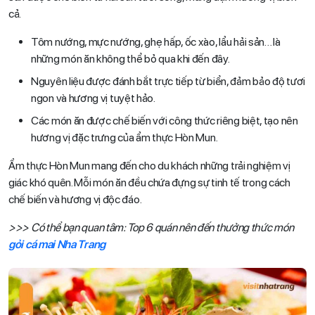
cả.
Tôm nướng, mực nướng, ghẹ hấp, ốc xào, lẩu hải sản… là
những món ăn không thể bỏ qua khi đến đây.
Nguyên liệu được đánh bắt trực tiếp từ biển, đảm bảo độ tươi
ngon và hương vị tuyệt hảo.
Các món ăn được chế biến với công thức riêng biệt, tạo nên
hương vị đặc trưng của ẩm thực Hòn Mun.
Ẩm thực Hòn Mun mang đến cho du khách những trải nghiệm vị
giác khó quên. Mỗi món ăn đều chứa đựng sự tinh tế trong cách
chế biến và hương vị độc đáo.
>>> Có thể bạn quan tâm: Top 6 quán nên đến thưởng thức món
gỏi cá mai Nha Trang