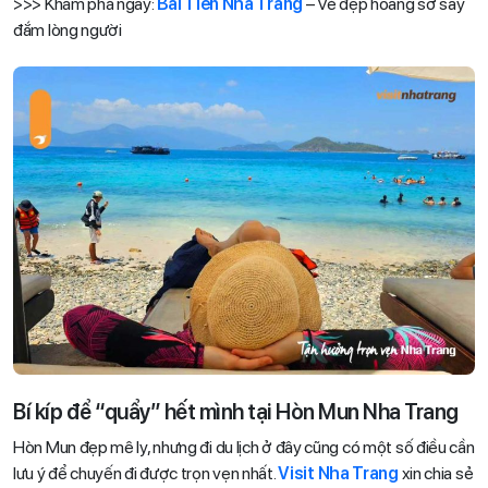
>>> Khám phá ngay:
Bãi Tiên Nha Trang
– Vẻ đẹp hoang sơ say
đắm lòng người
Bí kíp để “quẩy” hết mình tại Hòn Mun Nha Trang
Hòn Mun đẹp mê ly, nhưng đi du lịch ở đây cũng có một số điều cần
lưu ý để chuyến đi được trọn vẹn nhất.
Visit Nha Trang
xin chia sẻ