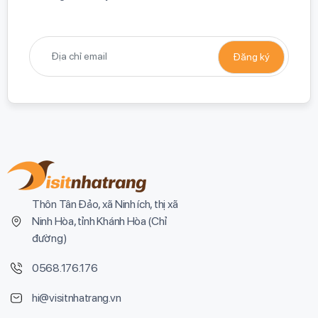
Thôn Tân Đảo, xã Ninh ích, thị xã
Ninh Hòa, tỉnh Khánh Hòa (
Chỉ
đường
)
0568.176.176
hi@visitnhatrang.vn