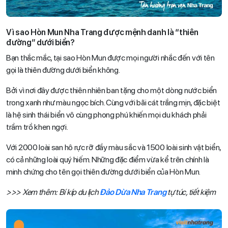
Vì sao Hòn Mun Nha Trang được mệnh danh là “thiên
đường” dưới biển?
Bạn thắc mắc, tại sao Hòn Mun được mọi người nhắc đến với tên
gọi là thiên đường dưới biển không.
Bởi vì nơi đây được thiên nhiên ban tặng cho một dòng nước biển
trong xanh như màu ngọc bích. Cùng với bãi cát trắng mịn, đặc biệt
là hệ sinh thái biển vô cùng phong phú khiến mọi du khách phải
trầm trồ khen ngợi.
Với 2000 loài san hô rực rỡ đầy màu sắc và 1500 loài sinh vật biển,
có cả những loài quý hiếm. Những đặc điểm vừa kể trên chính là
minh chứng cho tên gọi thiên đường dưới biển của Hòn Mun.
>>> Xem thêm: Bí kíp du lịch
Đảo Dừa Nha Trang
tự túc, tiết kiệm