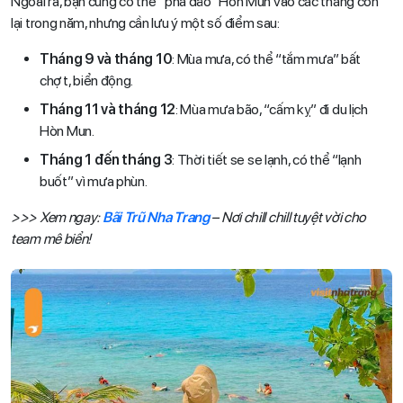
Ngoài ra, bạn cũng có thể “phá đảo” Hòn Mun vào các tháng còn
lại trong năm, nhưng cần lưu ý một số điểm sau:
Tháng 9 và tháng 10
: Mùa mưa, có thể “tắm mưa” bất
chợt, biển động.
Tháng 11 và tháng 12
: Mùa mưa bão, “cấm kỵ” đi du lịch
Hòn Mun.
Tháng 1 đến tháng 3
: Thời tiết se se lạnh, có thể “lạnh
buốt” vì mưa phùn.
>>> Xem ngay:
Bãi Trũ Nha Trang
– Nơi chill chill tuyệt vời cho
team mê biển!