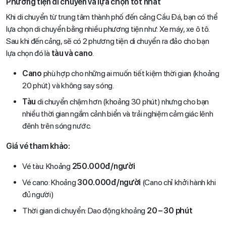
Phương tiện di chuyển và lựa chọn tốt nhất
Khi di chuyển từ trung tâm thành phố đến cảng Cầu Đá, bạn có thể
lựa chọn di chuyển bằng nhiều phương tiện như: Xe máy, xe ô tô.
Sau khi đến cảng, sẽ có 2 phương tiện di chuyển ra đảo cho bạn
lựa chọn đó là
tàu và cano
.
Cano
phù hợp cho những ai muốn tiết kiệm thời gian (khoảng
20 phút) và không say sóng.
Tàu
di chuyển chậm hơn (khoảng 30 phút) nhưng cho bạn
nhiều thời gian ngắm cảnh biển và trải nghiệm cảm giác lênh
đênh trên sóng nước.
Giá vé tham khảo:
Vé tàu: Khoảng
250.000đ/người
Vé cano: Khoảng
300.000đ/người
(Cano chỉ khởi hành khi
đủ người)
Thời gian di chuyển: Dao động khoảng
20 – 30 phút