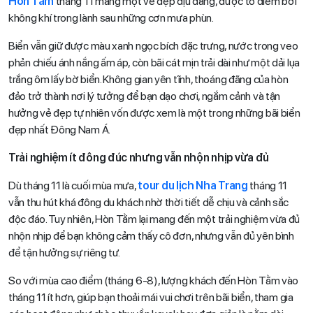
Hòn Tằm
tháng 11 mang một vẻ đẹp dịu dàng, được tô điểm bởi
không khí trong lành sau những cơn mưa phùn.
Biển vẫn giữ được màu xanh ngọc bích đặc trưng, nước trong veo
phản chiếu ánh nắng ấm áp, còn bãi cát mịn trải dài như một dải lụa
trắng ôm lấy bờ biển. Không gian yên tĩnh, thoáng đãng của hòn
đảo trở thành nơi lý tưởng để bạn dạo chơi, ngắm cảnh và tận
hưởng vẻ đẹp tự nhiên vốn được xem là một trong những bãi biển
đẹp nhất Đông Nam Á.
Trải nghiệm ít đông đúc nhưng vẫn nhộn nhịp vừa đủ
Dù tháng 11 là cuối mùa mưa,
tour du lịch Nha Trang
tháng 11
vẫn thu hút khá đông du khách nhờ thời tiết dễ chịu và cảnh sắc
độc đáo. Tuy nhiên, Hòn Tằm lại mang đến một trải nghiệm vừa đủ
nhộn nhịp để bạn không cảm thấy cô đơn, nhưng vẫn đủ yên bình
để tận hưởng sự riêng tư.
So với mùa cao điểm (tháng 6-8), lượng khách đến Hòn Tằm vào
tháng 11 ít hơn, giúp bạn thoải mái vui chơi trên bãi biển, tham gia