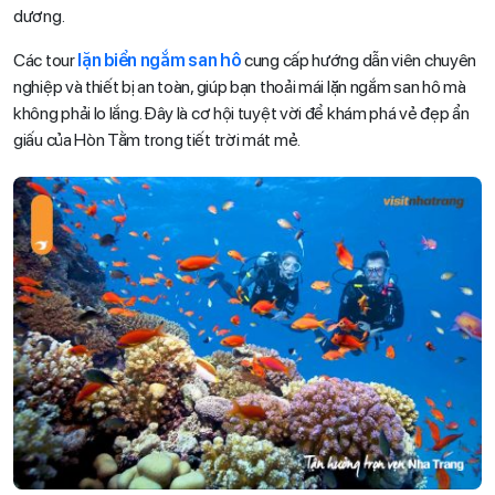
dương.
Các tour
lặn biển ngắm san hô
cung cấp hướng dẫn viên chuyên
nghiệp và thiết bị an toàn, giúp bạn thoải mái lặn ngắm san hô mà
không phải lo lắng. Đây là cơ hội tuyệt vời để khám phá vẻ đẹp ẩn
giấu của Hòn Tằm trong tiết trời mát mẻ.