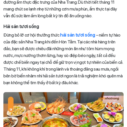
đường ẩm thực đặc trưng của Nha Trang. Dù thời tiết tháng 11
mang chút se lạnh nhẹ từ những cơn mưa phùn, ẩm thực tại đây
vẫn đủ sức làm ấm lòng bất kỳ tín đồ ăn uống nào.
Hải sản tươi sống
Đừng bỏ lỡ cơ hội thưởng thức
hải sản tươi sống
– niềm tự hào
của đặc sản Nha Trang khi đến Hòn Tằm. Tại các nhà hàng trên
đảo, bạn sẽ được chiêu đãi những món ăn như tôm hùm mọng
nước, mực nướng thơm lừng, hay sò điệp béo ngậy, tất cả đều
được chế biến ngay tại chỗ để giữ trọn vị ngọt tự nhiên của biển cả.
Tháng 11, khi không khí trong lành và thoáng đãng sau mưa, ngồi
bên bờ biển nhâm nhi hải sản tươi ngon là trải nghiệm khó quên mà
bạn không thể tìm thấy ở bất kỳ đâu khác.