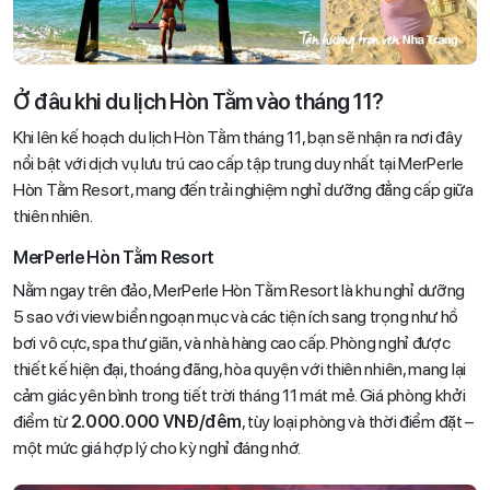
Ở đâu khi du lịch Hòn Tằm vào tháng 11?
Khi lên kế hoạch du lịch Hòn Tằm tháng 11, bạn sẽ nhận ra nơi đây
nổi bật với dịch vụ lưu trú cao cấp tập trung duy nhất tại MerPerle
Hòn Tằm Resort, mang đến trải nghiệm nghỉ dưỡng đẳng cấp giữa
thiên nhiên.
MerPerle Hòn Tằm Resort
Nằm ngay trên đảo, MerPerle Hòn Tằm Resort là khu nghỉ dưỡng
5 sao với view biển ngoạn mục và các tiện ích sang trọng như hồ
bơi vô cực, spa thư giãn, và nhà hàng cao cấp. Phòng nghỉ được
thiết kế hiện đại, thoáng đãng, hòa quyện với thiên nhiên, mang lại
cảm giác yên bình trong tiết trời tháng 11 mát mẻ. Giá phòng khởi
điểm từ
2.000.000 VNĐ/đêm
, tùy loại phòng và thời điểm đặt –
một mức giá hợp lý cho kỳ nghỉ đáng nhớ.