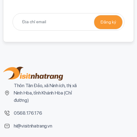
Thôn Tân Đảo, xã Ninh ích, thị xã
Ninh Hòa, tỉnh Khánh Hòa (
Chỉ
đường
)
0568.176.176
hi@visitnhatrang.vn