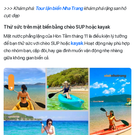
>>> Khám phá:
Tour lặn biển Nha Trang
khám phá rặng san hô
cực đẹp
Thử sức trên mặt biển bằng chèo SUP hoặc kayak
Mặt nước phẳng lặng của Hòn Tằm tháng 11 là điều kiện lý tưởng
để bạn thử sức với chèo SUP hoặc
kayak
. Hoạt động này phù hợp
cho nhóm bạn, cặp đôi, hay gia đình muốn vận động nhẹ nhàng
giữa không gian biển cả.