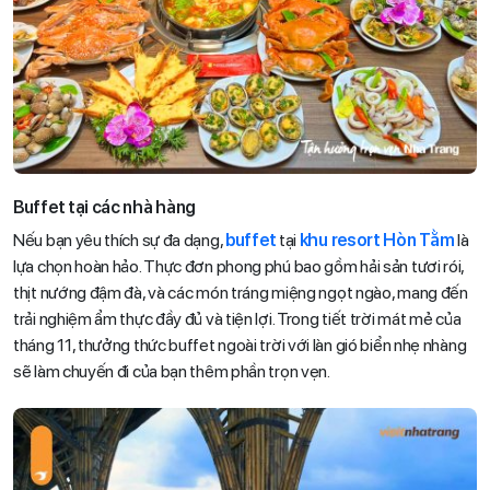
Buffet tại các nhà hàng
Nếu bạn yêu thích sự đa dạng,
buffet
tại
khu resort Hòn Tằm
là
lựa chọn hoàn hảo. Thực đơn phong phú bao gồm hải sản tươi rói,
thịt nướng đậm đà, và các món tráng miệng ngọt ngào, mang đến
trải nghiệm ẩm thực đầy đủ và tiện lợi. Trong tiết trời mát mẻ của
tháng 11, thưởng thức buffet ngoài trời với làn gió biển nhẹ nhàng
sẽ làm chuyến đi của bạn thêm phần trọn vẹn.