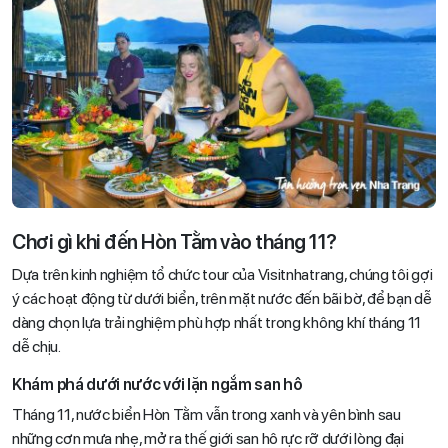
Chơi gì khi đến Hòn Tằm vào tháng 11?
Dựa trên kinh nghiệm tổ chức tour của Visitnhatrang, chúng tôi gợi
ý các hoạt động từ dưới biển, trên mặt nước đến bãi bờ, để bạn dễ
dàng chọn lựa trải nghiệm phù hợp nhất trong không khí tháng 11
dễ chịu.
Khám phá dưới nước với lặn ngắm san hô
Tháng 11, nước biển Hòn Tằm vẫn trong xanh và yên bình sau
những cơn mưa nhẹ, mở ra thế giới san hô rực rỡ dưới lòng đại