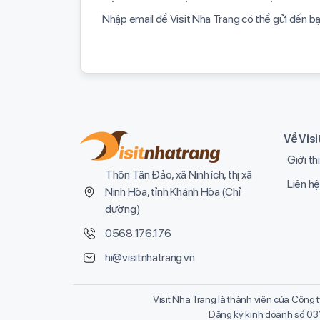
Nhập email để Visit Nha Trang có thể gửi đến b
Về Vis
Giới th
Thôn Tân Đảo, xã Ninh ích, thị xã
Liên hệ
Ninh Hòa, tỉnh Khánh Hòa (
Chỉ
đường
)
0568.176.176
hi@visitnhatrang.vn
Visit Nha Trang là thành viên của Công 
Đăng ký kinh doanh số 03