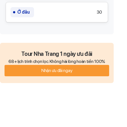
Ở đâu
30
Tour Nha Trang 1 ngày ưu đãi
68+ lịch trình chọn lọc. Không hài lòng hoàn tiền 100%
Nhận ưu đãi ngay