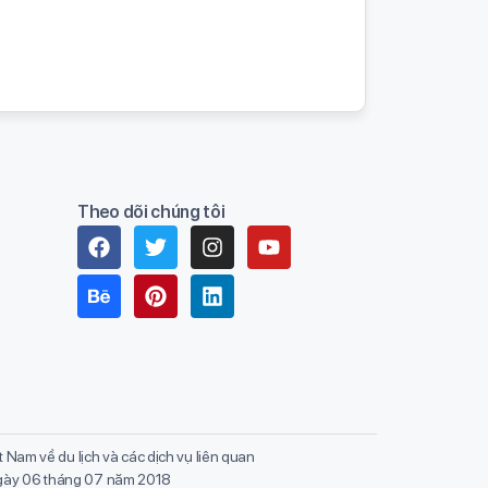
Theo dõi chúng tôi
 Nam về du lịch và các dịch vụ liên quan
ngày 06 tháng 07 năm 2018