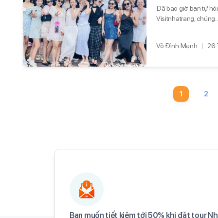
Đã bao giờ bạn tự hỏi
Visitnhatrang, chúng
Võ Đình Mạnh
26 
1
2
Bạn muốn tiết kiệm tới 50% khi đặt tour Nh