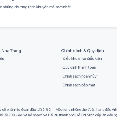
ạn những chương trình khuyến mãi mới nhất.​
it Nha Trang
Chính sách & Quy định
iệu
Điều khoản và điều kiện
Quy định thanh toán
Chính sách hoàn hủy
Chính sách bảo mật
ty cổ phần tập đoàn đầu tư Sài Gòn – Một trong những tập đoàn hàng đầu Việt
15151299 – do Sở Kế hoạch và Đầu tư thành phố Hồ Chí Minh cấp lần đầu 