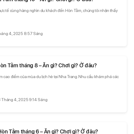
hực tế cùng hàng nghìn du khách đến Hòn Tằm, chúng tôi nhận thấy
háng 4, 2025 8:57 Sáng
 Hòn Tằm tháng 8 – Ăn gì? Chơi gì? Ở đâu?
ểm cao điểm của mùa du lịch hè tại Nha Trang. Nhu cầu khám phá các
 Tháng 4, 2025 9:14 Sáng
h Hòn Tằm tháng 6 – Ăn gì? Chơi gì? Ở đâu?