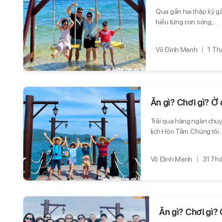
Qua gần hai thập kỷ gắ
hiểu từng con sóng,…
Võ Đình Mạnh
1 Th
Ăn gì? Chơi gì? Ở
Trải qua hàng ngàn chuy
lịch Hòn Tằm. Chúng tôi
Võ Đình Mạnh
31 Th
Ăn gì? Chơi gì?