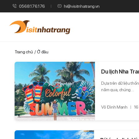
0568.176.176
hi@visitnhatrang.vn
Trang chủ
Ở đâu
Du lịch Nha Tr
Dựa trên dữ liệu thố
năm qua, chúng…
Võ Đình Mạnh
16