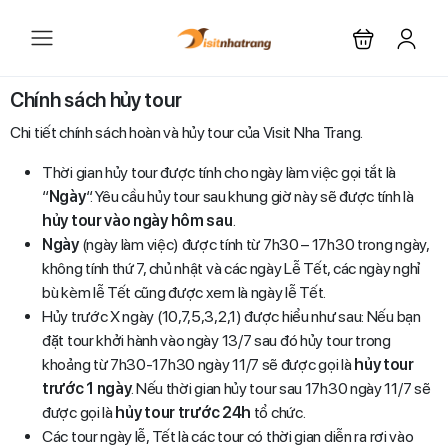
Chính sách hủy tour
Chi tiết chính sách hoàn và hủy tour của Visit Nha Trang.
Thời gian hủy tour được tính cho ngày làm việc gọi tắt là
“
Ngày
“. Yêu cầu hủy tour sau khung giờ này sẽ được tính là
hủy tour vào ngày hôm sau
.
Ngày
(ngày làm việc) được tính từ 7h30 – 17h30 trong ngày,
không tính thứ 7, chủ nhật và các ngày Lễ Tết, các ngày nghỉ
bù kèm lễ Tết cũng được xem là ngày lễ Tết.
Hủy trước X ngày (10,7,5,3,2,1) được hiểu như sau: Nếu bạn
đặt tour khởi hành vào ngày 13/7 sau đó hủy tour trong
khoảng từ 7h30-17h30 ngày 11/7 sẽ được gọi là
hủy tour
trước 1 ngày
. Nếu thời gian hủy tour sau 17h30 ngày 11/7 sẽ
được gọi là
hủy tour trước 24h
tổ chức.
Các tour ngày lễ, Tết là các tour có thời gian diễn ra rơi vào