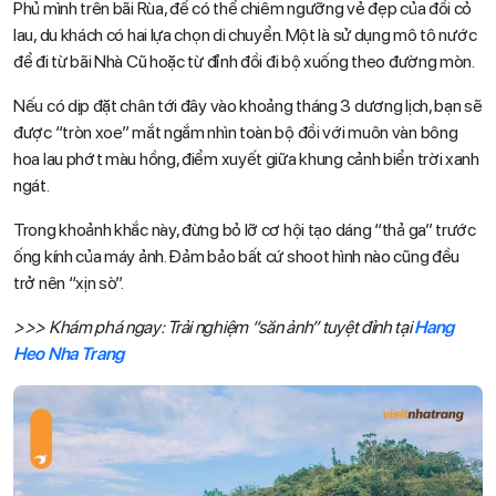
Phủ mình trên bãi Rùa, để có thể chiêm ngưỡng vẻ đẹp của đồi cỏ
lau, du khách có hai lựa chọn di chuyển. Một là sử dụng mô tô nước
để đi từ bãi Nhà Cũ hoặc từ đỉnh đồi đi bộ xuống theo đường mòn.
Nếu có dịp đặt chân tới đây vào khoảng tháng 3 dương lịch, bạn sẽ
được “tròn xoe” mắt ngắm nhìn toàn bộ đồi với muôn vàn bông
hoa lau phớt màu hồng, điểm xuyết giữa khung cảnh biển trời xanh
ngát.
Trong khoảnh khắc này, đừng bỏ lỡ cơ hội tạo dáng “thả ga” trước
ống kính của máy ảnh. Đảm bảo bất cứ shoot hình nào cũng đều
trở nên “xịn sò”.
>>> Khám phá ngay: Trải nghiệm “săn ảnh” tuyệt đỉnh tại
Hang
Heo Nha Trang