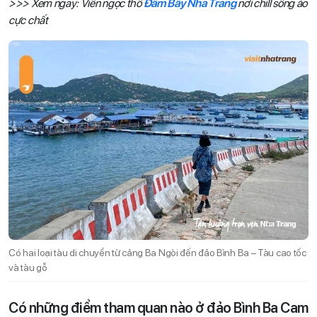
>>> Xem ngay: Viên ngọc thô
Đầm Bấy Nha Trang
nơi chill sống ảo
cực chất
Có hai loại tàu di chuyển từ cảng Ba Ngòi đến đảo Bình Ba – Tàu cao tốc
và tàu gỗ
Có những điểm tham quan nào ở đảo Bình Ba Cam