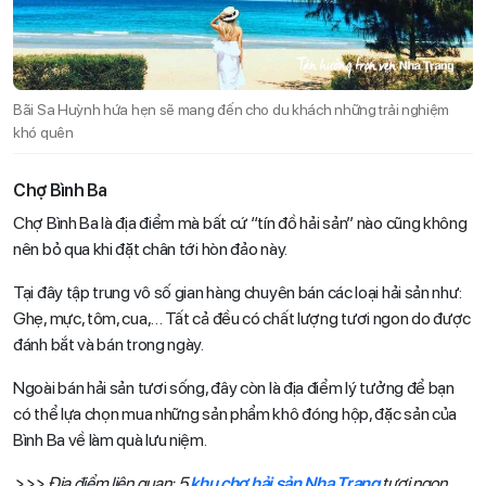
Bãi Sa Huỳnh hứa hẹn sẽ mang đến cho du khách những trải nghiệm
khó quên
Chợ Bình Ba
Chợ Bình Ba là địa điểm mà bất cứ “tín đồ hải sản” nào cũng không
nên bỏ qua khi đặt chân tới hòn đảo này.
Tại đây tập trung vô số gian hàng chuyên bán các loại hải sản như:
Ghẹ, mực, tôm, cua,… Tất cả đều có chất lượng tươi ngon do được
đánh bắt và bán trong ngày.
Ngoài bán hải sản tươi sống, đây còn là địa điểm lý tưởng để bạn
có thể lựa chọn mua những sản phẩm khô đóng hộp, đặc sản của
Bình Ba về làm quà lưu niệm.
>>> Địa điểm liên quan: 5
khu chợ hải sản Nha Trang
tươi ngon,