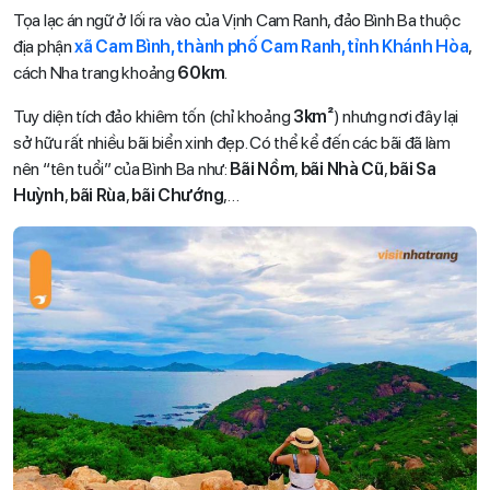
Tọa lạc án ngữ ở lối ra vào của Vịnh Cam Ranh, đảo Bình Ba thuộc
địa phận
xã Cam Bình, thành phố Cam Ranh, tỉnh Khánh Hòa
,
cách Nha trang khoảng
60km
.
Tuy diện tích đảo khiêm tốn (chỉ khoảng
3km²
) nhưng nơi đây lại
sở hữu rất nhiều bãi biển xinh đẹp. Có thể kể đến các bãi đã làm
nên “tên tuổi” của Bình Ba như:
Bãi Nồm
,
bãi Nhà Cũ
,
bãi Sa
Huỳnh
,
bãi Rùa
,
bãi Chướng
,…