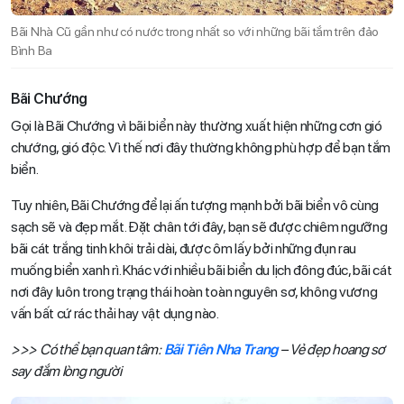
Bãi Nhà Cũ gần như có nước trong nhất so với những bãi tắm trên đảo
Bình Ba
Bãi Chướng
Gọi là Bãi Chướng vì bãi biển này thường xuất hiện những cơn gió
chướng, gió độc. Vì thế nơi đây thường không phù hợp để bạn tắm
biển.
Tuy nhiên, Bãi Chướng để lại ấn tượng mạnh bởi bãi biển vô cùng
sạch sẽ và đẹp mắt. Đặt chân tới đây, bạn sẽ được chiêm ngưỡng
bãi cát trắng tinh khôi trải dài, được ôm lấy bởi những đụn rau
muống biển xanh rì. Khác với nhiều bãi biển du lịch đông đúc, bãi cát
nơi đây luôn trong trạng thái hoàn toàn nguyên sơ, không vương
vấn bất cứ rác thải hay vật dụng nào.
>>> Có thể bạn quan tâm:
Bãi Tiên Nha Trang
– Vẻ đẹp hoang sơ
say đắm lòng người