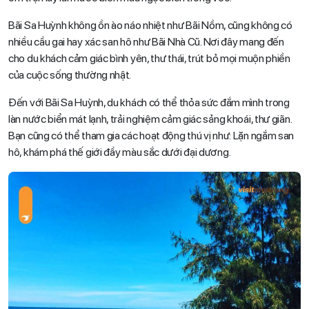
Bãi Sa Huỳnh không ồn ào náo nhiệt như Bãi Nồm, cũng không có
nhiều cầu gai hay xác san hô như Bãi Nhà Cũ. Nơi đây mang đến
cho du khách cảm giác bình yên, thư thái, trút bỏ mọi muộn phiền
của cuộc sống thường nhật.
Đến với Bãi Sa Huỳnh, du khách có thể thỏa sức đắm mình trong
làn nước biển mát lạnh, trải nghiệm cảm giác sảng khoái, thư giãn.
Bạn cũng có thể tham gia các hoạt động thú vị như: Lặn ngắm san
hô, khám phá thế giới đầy màu sắc dưới đại dương.