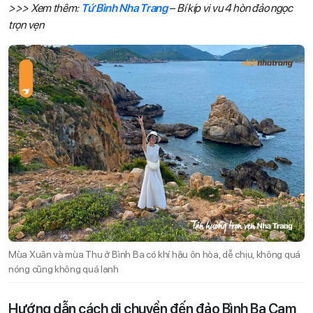
>>> Xem thêm:
Tứ Bình Nha Trang
– Bí kíp vi vu 4 hòn đảo ngọc
trọn vẹn
Mùa Xuân và mùa Thu ở Bình Ba có khí hậu ôn hòa, dễ chịu, không quá
nóng cũng không quá lạnh
Hướng dẫn cách di chuyển đến đảo Bình Ba Cam