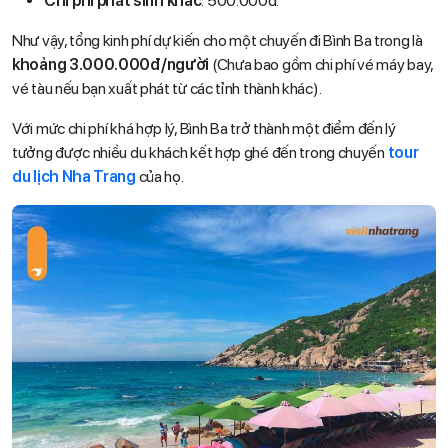
Chi phí phát sinh khác
: 500.000đ.
Như vậy, tổng kinh phí dự kiến cho một chuyến đi Bình Ba trong là
khoảng 3.000.000đ/người
(Chưa bao gồm chi phí vé máy bay,
vé tàu nếu bạn xuất phát từ các tỉnh thành khác).
Với mức chi phí khá hợp lý, Bình Ba trở thành một điểm đến lý
tưởng được nhiều du khách kết hợp ghé đến trong chuyến
tour
du lịch Nha Trang
của họ.