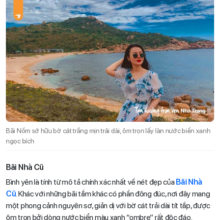
Bãi Nồm sở hữu bờ cát trắng mịn trải dài, ôm trọn lấy làn nước biển xanh
ngọc bích
Bãi Nhà Cũ
Bình yên là tính từ mô tả chính xác nhất về nét đẹp của
Bãi Nhà
Cũ
. Khác với những bãi tắm khác có phần đông đúc, nơi đây mang
một phong cảnh nguyên sơ, giản dị với bờ cát trải dài tít tắp, được
ôm trọn bởi dòng nước biển màu xanh “ombre” rất độc đáo.