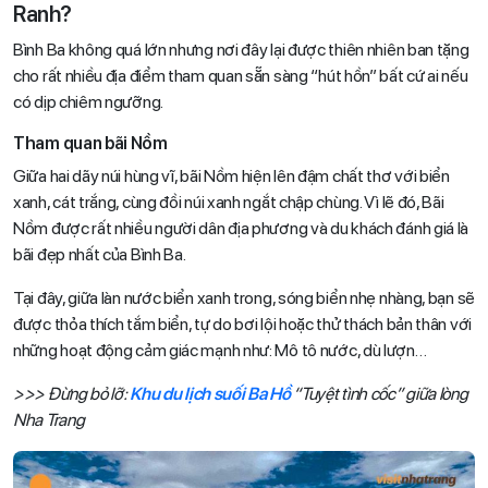
Ranh?
Bình Ba không quá lớn nhưng nơi đây lại được thiên nhiên ban tặng
cho rất nhiều địa điểm tham quan sẵn sàng “hút hồn” bất cứ ai nếu
có dịp chiêm ngưỡng.
Tham quan bãi Nồm
Giữa hai dãy núi hùng vĩ, bãi Nồm hiện lên đậm chất thơ với biển
xanh, cát trắng, cùng đồi núi xanh ngắt chập chùng. Vì lẽ đó, Bãi
Nồm được rất nhiều người dân địa phương và du khách đánh giá là
bãi đẹp nhất của Bình Ba.
Tại đây, giữa làn nước biển xanh trong, sóng biển nhẹ nhàng, bạn sẽ
được thỏa thích tắm biển, tự do bơi lội hoặc thử thách bản thân với
những hoạt động cảm giác mạnh như: Mô tô nước, dù lượn…
>>> Đừng bỏ lỡ:
Khu du lịch suối Ba Hồ
“Tuyệt tình cốc” giữa lòng
Nha Trang