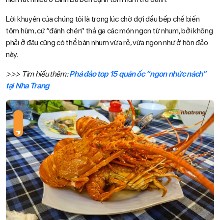
Lời khuyên của chúng tôi là trong lúc chờ đợi đầu bếp chế biến
tôm hùm, cứ “đánh chén” thả ga các món ngon từ nhum, bởi không
phải ở đâu cũng có thể bán nhum vừa rẻ, vừa ngon như ở hòn đảo
này.
>>> Tìm hiểu thêm:
Phá đảo top 15 quán ốc “ngon nhức nách”
tại Nha Trang