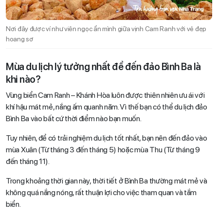
Nơi đây được ví như viên ngọc ẩn mình giữa vịnh Cam Ranh với vẻ đẹp
hoang sơ
Mùa du lịch lý tưởng nhất để đến đảo Bình Ba là
khi nào?
Vùng biển Cam Ranh – Khánh Hòa luôn được thiên nhiên ưu ái với
khí hậu mát mẻ, nắng ấm quanh năm. Vì thế bạn có thể du lịch đảo
Bình Ba vào bất cứ thời điểm nào bạn muốn.
Tuy nhiên, để có trải nghiệm du lịch tốt nhất, bạn nên đến đảo vào
mùa Xuân (Từ tháng 3 đến tháng 5) hoặc mùa Thu (Từ tháng 9
đến tháng 11).
Trong khoảng thời gian này, thời tiết ở Bình Ba thường mát mẻ và
không quá nắng nóng, rất thuận lợi cho việc tham quan và tắm
biển.