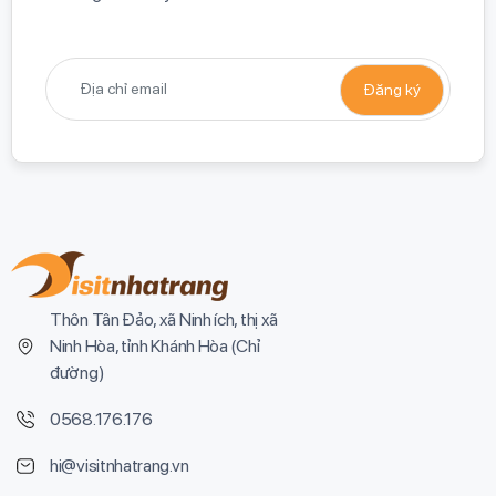
Thôn Tân Đảo, xã Ninh ích, thị xã
Ninh Hòa, tỉnh Khánh Hòa (
Chỉ
đường
)
0568.176.176
hi@visitnhatrang.vn