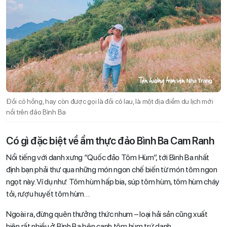
Đồi cỏ hồng, hay còn được gọi là đồi cỏ lau, là một địa điểm du lịch mới
nổi trên đảo Bình Ba
Có gì đặc biệt về ẩm thực đảo Bình Ba Cam Ranh
Nổi tiếng với danh xưng “Quốc đảo Tôm Hùm”, tới Bình Ba nhất
định bạn phải thư qua những món ngon chế biến từ món tôm ngon
ngọt này. Ví dụ như: Tôm hùm hấp bia, súp tôm hùm, tôm hùm cháy
tỏi, rượu huyết tôm hùm…
Ngoài ra, đừng quên thưởng thức nhum – loại hải sản cũng xuất
hiện rất nhiều ở Bình Ba bên cạnh tôm hùm trứ danh.