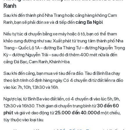
Ranh
Sau khi đến thành phố Nha Trang hoặc cảng hàng không Cam
Ranh, bạn sẽ phải đón xe và đi tiếp đến
cảng Ba Ngòi
.
Nếu tự túc di chuyển bằng xe máy hoặc ô tô, bạn có thể tham
khảo cung đường như sau: Xuất phát từ trung tâm thành phố Nha
Trang – Quốc Lộ 1A – đường Ba Tháng Tư – đường Nguyễn Trọng
Kỳ – đường Nguyễn Trãi – sau đó đi thêm 400 mét nữa là đến
cảng Đá Bạc, Cam Ranh, Khánh Hòa.
Sau khi đến cảng, bạn mua vé tàu để ra đảo. Tàu đi Bình Ba chạy
theo lịch trình cố định hàng ngày. Có 4 chuyến đi từ đất liền ra đảo
vào lúc 7h, 10h, 13h30 và 16h.
Ngược lại, từ Bình Ba vào đất liền, có 4 chuyến đi vào lúc 5h, 9h,
12h30 và 16h30. Thời gian di chuyển trung bình từ
30 đến 60
phút
và giá vé dao động từ
25.000 đến 40.000đ
một chiều,
tùy thuộc vào loại tàu.