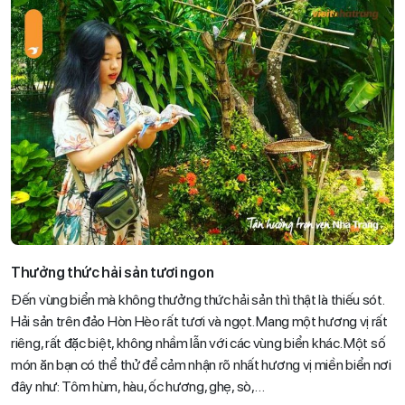
Thưởng thức hải sản tươi ngon
Đến vùng biển mà không thưởng thức hải sản thì thật là thiếu sót.
Hải sản trên đảo Hòn Hèo rất tươi và ngọt. Mang một hương vị rất
riêng, rất đặc biệt, không nhầm lẫn với các vùng biển khác. Một số
món ăn bạn có thể thử để cảm nhận rõ nhất hương vị miền biển nơi
đây như: Tôm hùm, hàu, ốc hương, ghẹ, sò,…