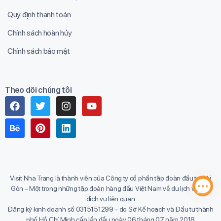
Quy định thanh toán
Chính sách hoàn hủy
Chính sách bảo mật
Theo dõi chúng tôi
Visit Nha Trang là thành viên của Công ty cổ phần tập đoàn đầu tư Sài
Gòn – Một trong những tập đoàn hàng đầu Việt Nam về du lịch và các
dịch vụ liên quan
Đăng ký kinh doanh số 0315151299 – do Sở Kế hoạch và Đầu tư thành
phố Hồ Chí Minh cấp lần đầu ngày 06 tháng 07 năm 2018