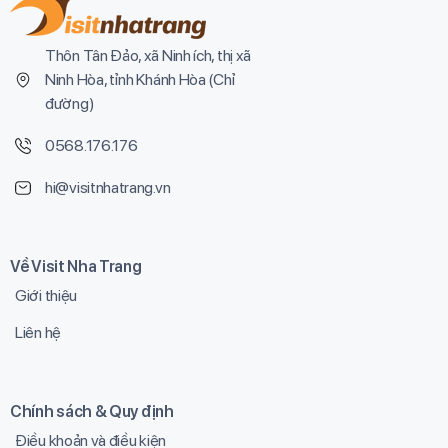
Thôn Tân Đảo, xã Ninh ích, thị xã
Ninh Hòa, tỉnh Khánh Hòa (
Chỉ
đường
)
0568.176.176
hi@visitnhatrang.vn
Về Visit Nha Trang
Giới thiệu
Liên hệ
Chính sách & Quy định
Điều khoản và điều kiện