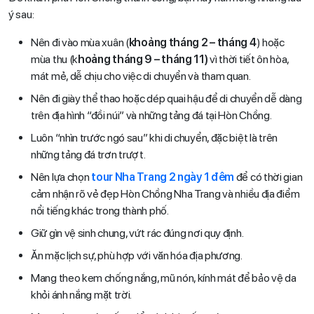
ý sau:
Nên đi vào mùa xuân (
khoảng tháng 2 – tháng 4
) hoặc
mùa thu (k
hoảng tháng 9 – tháng 11)
vì thời tiết ôn hòa,
mát mẻ, dễ chịu cho việc di chuyển và tham quan.
Nên đi giày thể thao hoặc dép quai hậu để di chuyển dễ dàng
trên địa hình “đồi núi” và những tảng đá tại Hòn Chồng.
Luôn “nhìn trước ngó sau” khi di chuyển, đặc biệt là trên
những tảng đá trơn trượt.
Nên lựa chọn
tour Nha Trang 2 ngày 1 đêm
để có thời gian
cảm nhận rõ vẻ đẹp Hòn Chồng Nha Trang và nhiều địa điểm
nổi tiếng khác trong thành phố.
Giữ gìn vệ sinh chung, vứt rác đúng nơi quy định.
Ăn mặc lịch sự, phù hợp với văn hóa địa phương.
Mang theo kem chống nắng, mũ nón, kính mát để bảo vệ da
khỏi ánh nắng mặt trời.