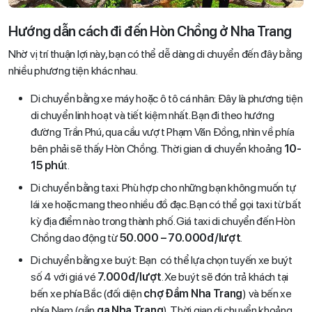
Hướng dẫn cách đi đến Hòn Chồng ở Nha Trang
Nhờ vị trí thuận lợi này, bạn có thể dễ dàng di chuyển đến đây bằng
nhiều phương tiện khác nhau.
Di chuyển bằng xe máy hoặc ô tô cá nhân: Đây là phương tiện
di chuyển linh hoạt và tiết kiệm nhất. Bạn đi theo hướng
đường Trần Phú, qua cầu vượt Phạm Văn Đồng, nhìn về phía
bên phải sẽ thấy Hòn Chồng. Thời gian di chuyển khoảng
10-
15 phú
t.
Di chuyển bằng taxi: Phù hợp cho những bạn không muốn tự
lái xe hoặc mang theo nhiều đồ đạc. Bạn có thể gọi taxi từ bất
kỳ địa điểm nào trong thành phố. Giá taxi di chuyển đến Hòn
Chồng dao động từ
50.000 – 70.000đ/lượt
.
Di chuyển bằng xe buýt: Bạn có thể lựa chọn tuyến xe buýt
số 4 với giá vé
7.000đ/lượt
. Xe buýt sẽ đón trả khách tại
bến xe phía Bắc (đối diện
chợ Đầm Nha Trang
) và bến xe
phía Nam (gần
ga Nha Trang
). Thời gian di chuyển khoảng