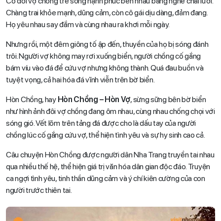
Có đôi vợ chồng trẻ sống hạnh phúc bên nhau bằng nghề chài lưới.
Chàng trai khỏe mạnh, dũng cảm, còn cô gái dịu dàng, đảm đang.
Họ yêu nhau say đắm và cùng nhau ra khơi mỗi ngày.
Nhưng rồi, một đêm giông tố ập đến, thuyền của họ bị sóng đánh
trôi. Người vợ không may rơi xuống biển, người chồng cố gắng
bám víu vào đá để cứu vợ nhưng không thành. Quá đau buồn và
tuyệt vọng, cả hai hóa đá vĩnh viễn trên bờ biển.
Hòn Chồng, hay
Hòn Chồng – Hòn Vợ
, sừng sững bên bờ biển
như hình ảnh đôi vợ chồng đang ôm nhau, cùng nhau chống chọi với
sóng gió. Vết lõm trên tảng đá được cho là dấu tay của người
chồng lúc cố gắng cứu vợ, thể hiện tình yêu và sự hy sinh cao cả.
Câu chuyện Hòn Chồng được người dân Nha Trang truyền tai nhau
qua nhiều thế hệ, thể hiện giá trị văn hóa dân gian độc đáo. Truyện
ca ngợi tình yêu, tinh thần dũng cảm và ý chí kiên cường của con
người trước thiên tai.