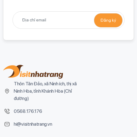
Thôn Tân Đảo, xã Ninh ích, thị xã
Ninh Hòa, tỉnh Khánh Hòa (
Chỉ
đường
)
0568.176.176
hi@visitnhatrang.vn