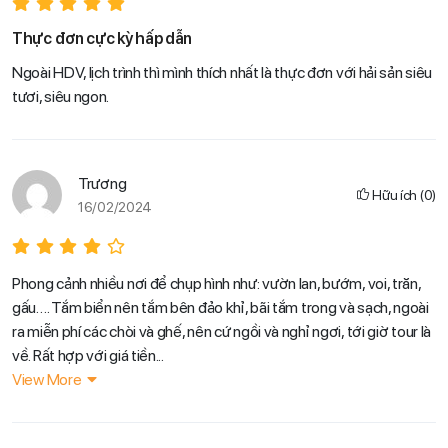
Thực đơn cực kỳ hấp dẫn
Ngoài HDV, lịch trình thì mình thích nhất là thực đơn với hải sản siêu
tươi, siêu ngon.
Trương
Hữu ích
(
0
)
16/02/2024
Phong cảnh nhiều nơi để chụp hình như: vườn lan, bướm, voi, trăn,
gấu…. Tắm biển nên tắm bên đảo khỉ, bãi tắm trong và sạch, ngoài
ra miễn phí các chòi và ghế, nên cứ ngồi và nghỉ ngơi, tới giờ tour là
về. Rất hợp với giá tiền...
View More