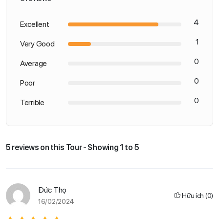
4
Excellent
1
Very Good
0
Average
0
Poor
0
Terrible
5 reviews on this Tour - Showing 1 to 5
Đức Thọ
Hữu ích
(
0
)
16/02/2024