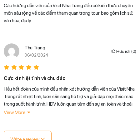
Các hướng dẫn viên của Visit Nha Trang đều có kiến thức chuyên
môn sâu rộng về các điểm tham quan trong tour, bao gồm lịch sử,
văn hóa, địa lý.
Thu Trang
Hữu ích
(
0
)
06/02/2024
Cực kì nhiệt tình và chu đáo
Hầu hết đoàn của mình đều nhận xét hướng dẫn viên của Visit Nha
Trang rất nhiệt tình, luôn sẵn sàng hỗ trợ và giải đáp mọi thắc mắc
trong suốt hành trình. HDV luôn quan tâm đến sự an toàn và thoải
mái của đoàn mình. <3
View More
Write a review