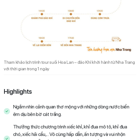
Tham khảo lịch trình tour suối Hoa Lan – đảo Khỉ khởi hành từ Nha Trang
với thời gian trong 1 ngày
Highlights
Ngắm nhìn cảnh quan thơ mộng với những dòng nước biển
êm dịu bên bờ cát trắng.
Thưởng thức chương trình xiếc khỉ, khỉ đua mô tô, khỉ đua
chó, xiếc hải cẩu,... Vô cùng hấp dẫn, ấn tượng và vui nhộn