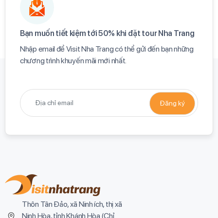
Bạn muốn tiết kiệm tới 50% khi đặt tour Nha Trang​
Nhập email để Visit Nha Trang có thể gửi đến bạn những
chương trình khuyến mãi mới nhất.​
Thôn Tân Đảo, xã Ninh ích, thị xã
Ninh Hòa, tỉnh Khánh Hòa (
Chỉ