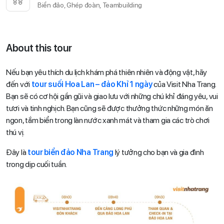
Biển đảo, Ghép đoàn, Teambuilding
About this tour
Nếu bạn yêu thích du lịch khám phá thiên nhiên và động vật, hãy
đến với
tour suối Hoa Lan – đảo Khỉ 1 ngày
của Visit Nha Trang.
Bạn sẽ có cơ hội gần gũi và giao lưu với những chú khỉ đáng yêu, vui
tươi và tinh nghịch. Bạn cũng sẽ được thưởng thức những món ăn
ngon, tắm biển trong làn nước xanh mát và tham gia các trò chơi
thú vị.
Đây là
tour biển đảo Nha Trang
lý tưởng cho bạn và gia đình
trong dịp cuối tuần.