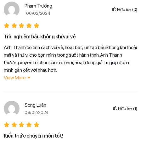
Phạm Trường
Hữu ích
(
0
)
06/02/2024
Trải nghiệm bầu không khí vui vẻ
Anh Thanh có tính cách vui vẻ, hoạt bát, lun tạo bầu không khí thoải
mái và thú vị cho bọn mình trong suốt hành trình. Anh Thanh
thường xuyên tổ chức các trò chơi, hoạt động giải trí giúp đoàn
mình gắn kết với nhau hơn.
View More
Song Luân
Hữu ích
(
1
)
06/02/2024
Kiến thức chuyên môn tốt!