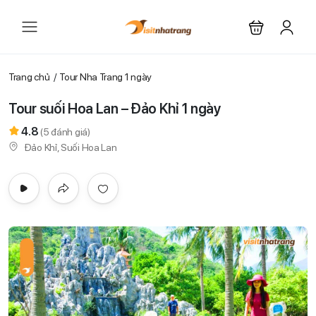
Trang chủ
Tour Nha Trang 1 ngày
Tour suối Hoa Lan – Đảo Khỉ 1 ngày
4.8
(
5
đánh giá)
Đảo Khỉ, Suối Hoa Lan