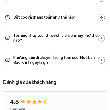
Đặt cọc và thanh toán như thế nào?
Tôi muốn hủy tour thì sẽ chịu chi phí hủy như thế
nào?
Phương tiện di chuyển trong tour suối Hoa Lan
Đảo Khỉ 1 ngày là gì?
Đánh giá của khách hàng
4.8
5 reviews