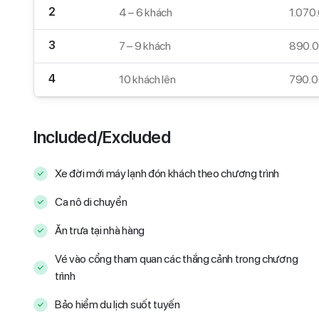
2
4 – 6 khách
1.070
3
7 – 9 khách
890.0
4
10 khách lên
790.0
Included/Excluded
Xe đời mới máy lạnh đón khách theo chương trình
Ca nô di chuyển
Ăn trưa tại nhà hàng
Vé vào cổng tham quan các thắng cảnh trong chương
trình
Bảo hiểm du lịch suốt tuyến