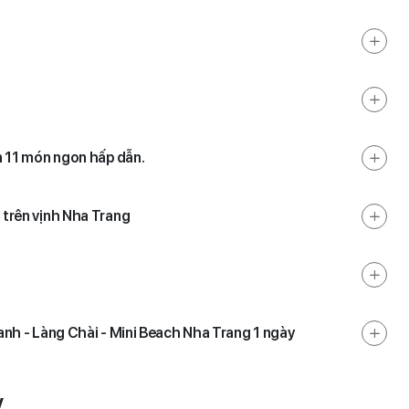
n 11 món ngon hấp dẫn.
 trên vịnh Nha Trang
anh - Làng Chài - Mini Beach Nha Trang 1 ngày
y