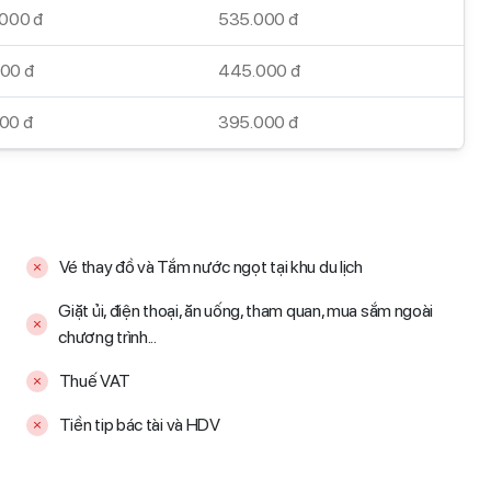
.000 đ
535.000 đ
00 đ
445.000 đ
00 đ
395.000 đ
Vé thay đồ và Tắm nước ngọt tại khu du lịch
Giặt ủi, điện thoại, ăn uống, tham quan, mua sắm ngoài
chương trình...
Thuế VAT
Tiền tip bác tài và HDV