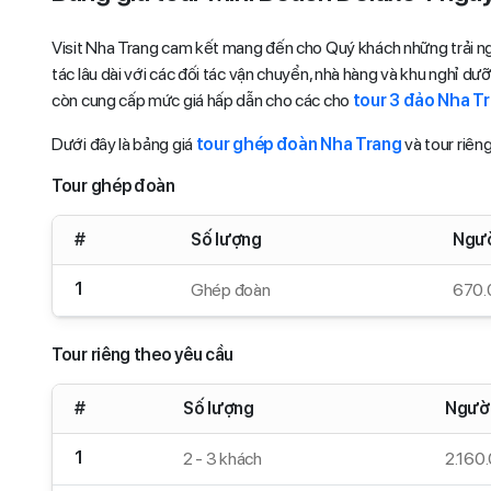
Visit Nha Trang cam kết mang đến cho Quý khách những trải ng
tác lâu dài với các đối tác vận chuyển, nhà hàng và khu nghỉ d
còn cung cấp mức giá hấp dẫn cho các cho
tour 3 đảo Nha T
Dưới đây là bảng giá
tour ghép đoàn Nha Trang
và tour riên
Tour ghép đoàn
#
Số lượng
Ngườ
1
Ghép đoàn
670.
Tour riêng theo yêu cầu
#
Số lượng
Người
1
2 - 3 khách
2.160