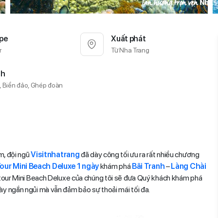
pe
Xuất phát
r
Từ Nha Trang
nh
P, Biển đảo, Ghép đoàn
ầm, đội ngũ
Visitnhatrang
đã dày công tối ưu ra rất nhiều chương
our Mini Beach Deluxe 1 ngày
khám phá
Bãi Tranh
–
Làng Chài
ý, tour Mini Beach Deluxe của chúng tôi sẽ đưa Quý khách khám phá
ày ngắn ngủi mà vẫn đảm bảo sự thoải mái tối đa.