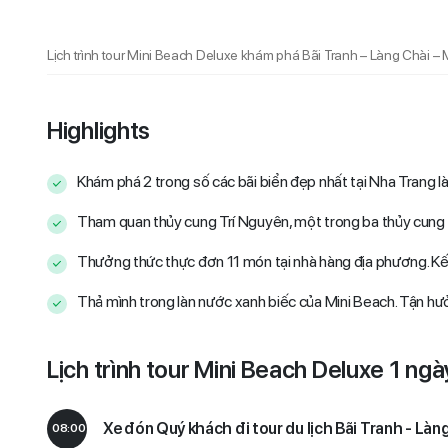
Lịch trình tour Mini Beach Deluxe khám phá Bãi Tranh – Làng Chài –
Highlights
Khám phá 2 trong số các bãi biển đẹp nhất tại Nha Trang là
Tham quan thủy cung Trí Nguyên, một trong ba thủy cung 
Thưởng thức thực đơn 11 món tại nhà hàng địa phương. Kết
Thả mình trong làn nước xanh biếc của Mini Beach. Tận hưởn
Lịch trình tour Mini Beach Deluxe 1 ngà
Xe đón Quý khách đi tour du lịch Bãi Tranh - Làn
08:00