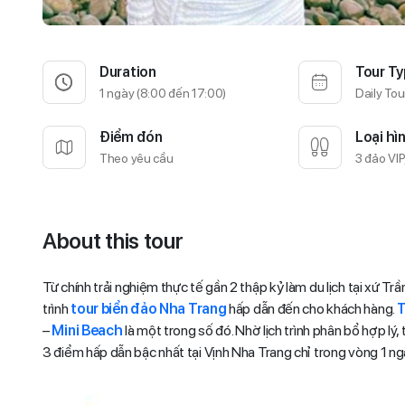
Duration
Tour Ty
1 ngày (8:00 đến 17:00)
Daily Tou
Điểm đón
Loại hì
Theo yêu cầu
3 đảo VI
About this tour
Từ chính trải nghiệm thực tế gần 2 thập kỷ làm du lịch tại xứ Tr
trình
tour biển đảo Nha Trang
hấp dẫn đến cho khách hàng.
T
–
Mini Beach
là một trong số đó. Nhờ lịch trình phân bổ hợp l
3 điểm hấp dẫn bậc nhất tại Vịnh Nha Trang chỉ trong vòng 1 ng