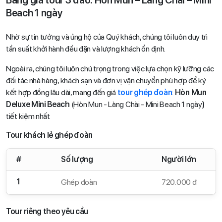
Bảng giá tour 3 đảo: Hòn Mun – Làng Chài – Mini
Beach 1 ngày
Nhờ sự tin tưởng và ủng hộ của Quý khách, chúng tôi luôn duy trì
tần suất khởi hành đều đặn và lượng khách ổn định.
Ngoài ra, chúng tôi luôn chú trọng trong việc lựa chọn kỹ lưỡng các
đối tác nhà hàng, khách sạn và đơn vị vận chuyển phù hợp để ký
kết hợp đồng lâu dài, mang đến giá
tour ghép đoàn
:
Hòn Mun
Deluxe Mini Beach
(Hòn Mun - Làng Chài - Mini Beach 1 ngày
)
tiết kiệm nhất
Tour khách lẻ ghép đoàn
#
Số lượng
Người lớn
1
Ghép đoàn
720.000 đ
Tour riêng theo yêu cầu