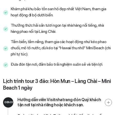
Khám phá khu bảo tồn san hô đẹp nhất Việt Nam, tham gia
hoạt động đi bộ dưới biển.
Thưởng thức hải sản tươi ngon tại nhà hàng nổi tiếng, nhà
hàng phao nổi tại Làng Chài.
Tắm biển, tắm nắng, tham gia các hoạt động như kéo phao
chuối, mô tô nước, dù kéo tại “Hawaii thu nhỏ” Mini Beach (chi
phí tự túc).
Đưa đón tận nơi, đảm bảo trải nghiệm suôn sẻ và tiện lợi.
Lịch trình tour 3 đảo: Hòn Mun – Làng Chài – Mini
Beach 1 ngày
Hướng dẫn viên Visitnhatrang đón Quý khách
08h00
tận nơi tại nhà riêng hoặc khách sạn.