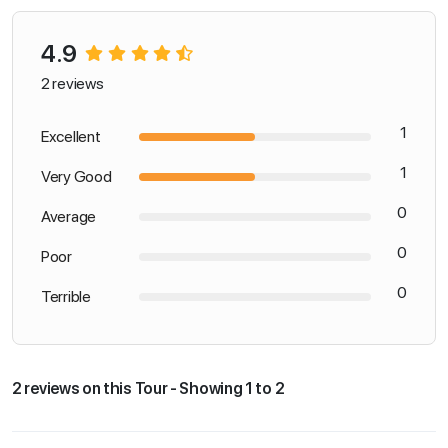
4.9
2 reviews
1
Excellent
1
Very Good
0
Average
0
Poor
0
Terrible
2 reviews on this Tour - Showing 1 to 2