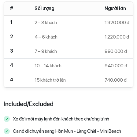
#
Số lượng
Người lớn
1
2 – 3 khách
1.920.000 đ
2
4 – 6 khách
1.220.000 đ
3
7 – 9 khách
990.000 đ
4
10 – 14 khách
940.000 đ
4
15 khách trở lên
740.000 đ
Included/Excluded
Xe đời mới máy lạnh đón khách theo chương trình
Ca nô di chuyển sang Hòn Mun - Làng Chài - Mini Beach