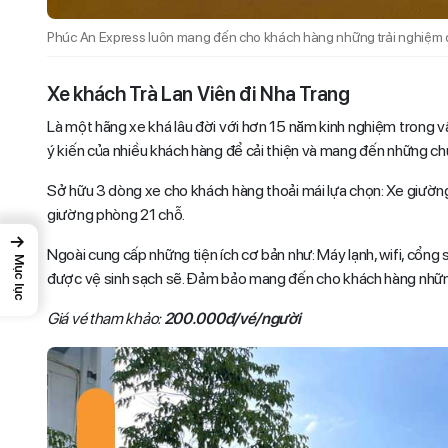
Phúc An Express luôn mang đến cho khách hàng những trải nghiệm d
Xe khách Trà Lan Viên đi Nha Trang
Là một hãng xe khá lâu đời với hơn 15 năm kinh nghiệm trong v
ý kiến của nhiều khách hàng để cải thiện và mang đến những ch
Sở hữu 3 dòng xe cho khách hàng thoải mái lựa chọn: Xe giườn
giường phòng 21 chỗ.
→
Ngoài cung cấp những tiện ích cơ bản như: Máy lạnh, wifi, cổng s
Mục lục
được vệ sinh sạch sẽ. Đảm bảo mang đến cho khách hàng những
Giá vé tham khảo:
200.000đ/vé/người