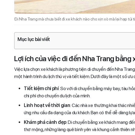
Đi Nha Trang mà chưa biết đi xe khách nào cho xịn xò mà lại hạp túi ti
Mục lục bài viết
Lợi ích của việc đi đến Nha Trang bằng
Việc lựa chọn xe khách là phương tiện di chuyển đến Nha Trang
một hành trình du lịch thú vị và tiết kiệm. Dưới đây là một số ưu 
Tiết kiệm chi phí
: So với di chuyển bằng máy bay, tàu hỏ
chi phí cho chuyến du lịch của mình.
Linh hoạt về thời gian
: Các nhà xe thường khai thác nhi
ứng nhu cầu đa dạng của du khách. Bạn có thể dễ dàng lựa c
Khám phá cảnh đẹp
: Di chuyển bằng xe khách mang đế
thơ mộng, những làng quê bình yên và khung cảnh thiên nh