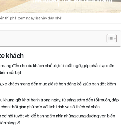
ền thì phải xem ngay list này đây nhé!
 xe khách
 mang đến cho du khách nhiều lợi ích bất ngờ, góp phần tạo nên
điểm nổi bật:
a, xe khách mang đến mức giá rẻ hơn đáng kể, giúp bạn tiết kiệm
ều khung giờ khởi hành trong ngày, từ sáng sớm đến tối muộn, đáp
họn thời gian phù hợp với lịch trình và sở thích cá nhân.
n cơ hội tuyệt vời để bạn ngắm nhìn những cung đường ven biển
iên hùng vĩ.