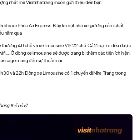
lượng nhất mà Visitnhatrang muốn giới thiệu đến bạn:
h là nhà xe Phúc An Express. Đây là một nhà xe giường nằm chất
iều năm qua.
 thường 40 chỗ và xe limousine VIP 22 chỗ. Cả 2 loại xe đều được
wifi,… Ở dòng xe limousine sẽ được trang bị thêm các tiện ích hiện
massage mang đến sự thoải mái.
21h30 và 22h. Dòng xe Limousine có 1 chuyến đi Nha Trang trong
hông thể bỏ lỡ