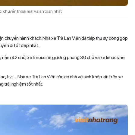
i chuyển thoải mái và an toàn nhất
ận chuyển hành khách. Nhà xe Trà Lan Viên đã tiếp thu sự đóng góp
uyến đi tốt đẹp nhất.
g nằm 42 chỗ, xe limousine giường phòng 30 chỗ và xe limousine
ạc, tivi,… Nhà xe Trà Lan Viên còn có nhà vệ sinh khép kín trên xe
 trải nghiệm tốt nhất.