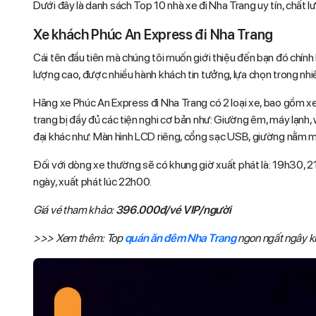
Dưới đây là danh sách Top 10 nhà xe đi Nha Trang uy tín, chất 
Xe khách Phúc An Express đi Nha Trang
Cái tên đầu tiên mà chúng tôi muốn giới thiệu đến bạn đó chín
lượng cao, được nhiều hành khách tin tưởng, lựa chọn trong nh
Hãng xe Phúc An Express đi Nha Trang có 2 loại xe, bao gồm xe
trang bị đầy đủ các tiện nghi cơ bản như: Giường êm, máy lạnh, 
đại khác như: Màn hình LCD riêng, cổng sạc USB, giường nằm 
Đối với dòng xe thường sẽ có khung giờ xuất phát là: 19h30, 
ngày, xuất phát lúc 22h00.
Giá vé tham khảo:
396.000đ/vé VIP/người
>>> Xem thêm: Top
quán ăn đêm Nha Trang
ngon ngất ngây k