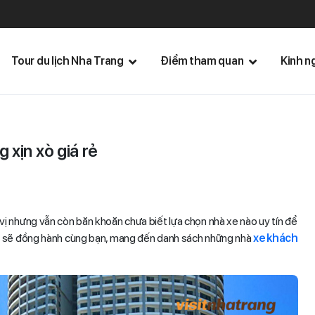
Tour du lịch Nha Trang
Điểm tham quan
Kinh n
 xịn xò giá rẻ
vị nhưng vẫn còn băn khoăn chưa biết lựa chọn nhà xe nào uy tín để
g
sẽ đồng hành cùng bạn, mang đến danh sách những nhà
xe khách