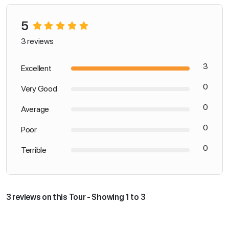
5
3 reviews
3
Excellent
0
Very Good
0
Average
0
Poor
0
Terrible
3 reviews on this Tour - Showing 1 to 3