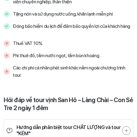
viên chuyên nghiệp, thân thiện
Tặng nón và sử dụng nước uống, khăn lạnh miễn phí
Đóng bảo hiểm du lịch để đảm bảo quyền lợi của khách hàng
Thuế VAT 10%
Phí thuê đồ, tắm nước ngọt, tắm bùn khoáng
Các chi phí cá nhân phát sinh khác nằm ngoài chương trình
tour
Hỏi đáp về tour vịnh San Hô – Làng Chài – Con Sẻ
Tre 2 ngày 1 đêm
Hướng dẫn phân biệt tour CHẤT LƯỢNG và tour
"KÉM"