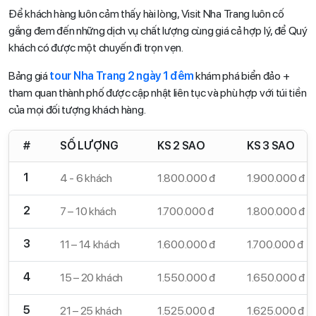
Để khách hàng luôn cảm thấy hài lòng, Visit Nha Trang luôn cố
gắng đem đến những dịch vụ chất lượng cùng giá cả hợp lý, để Quý
khách có được một chuyến đi trọn vẹn.
Bảng giá
tour Nha Trang 2 ngày 1 đêm
khám phá biển đảo +
tham quan thành phố được cập nhật liên tục và phù hợp với túi tiền
của mọi đối tượng khách hàng.
#
SỐ LƯỢNG
KS 2 SAO
KS 3 SAO
1
4 - 6 khách
1.800.000 đ
1.900.000 đ
2
7 – 10 khách
1.700.000 đ
1.800.000 đ
3
11 – 14 khách
1.600.000 đ
1.700.000 đ
4
15 – 20 khách
1.550.000 đ
1.650.000 đ
5
21 – 25 khách
1.525.000 đ
1.625.000 đ