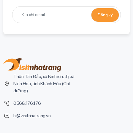
Thôn Tân Đảo, xã Ninh ích, thị xã
Ninh Hòa, tỉnh Khánh Hòa (
Chỉ
đường
)
0568.176.176
hi@visitnhatrang.vn