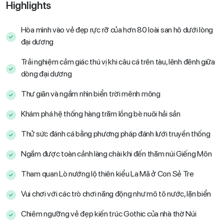
Highlights
Hòa mình vào vẻ đẹp rực rỡ của hơn 80 loài san hô dưới lòng
đại dương
Trải nghiệm cảm giác thú vị khi câu cá trên tàu, lênh đênh giữa
dòng đại dương
Thư giãn và ngắm nhìn biển trời mênh mông
Khám phá hệ thống hàng trăm lồng bè nuôi hải sản
Thử sức đánh cá bằng phương pháp đánh lưới truyền thống
Ngắm được toàn cảnh làng chài khi đến thăm núi Giếng Môn
Tham quan Lò nướng lộ thiên kiểu La Mã ở Con Sẻ Tre
Vui chơi với các trò chơi năng động như mô tô nước, lặn biển
Chiêm ngưỡng vẻ đẹp kiến trúc Gothic của nhà thờ Núi