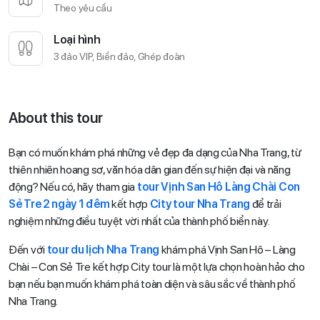
Theo yêu cầu
Loại hình
3 đảo VIP, Biển đảo, Ghép đoàn
About this tour
Bạn có muốn khám phá những vẻ đẹp đa dạng của Nha Trang, từ
thiên nhiên hoang sơ, văn hóa dân gian đến sự hiện đại và năng
động? Nếu có, hãy tham gia
tour Vịnh San Hô Làng Chài Con
Sẻ Tre 2 ngày 1 đêm
kết hợp
City tour Nha Trang
để trải
nghiệm những điều tuyệt vời nhất của thành phố biển này.
Đến với
tour du lịch Nha Trang
khám phá Vịnh San Hô – Làng
Chài – Con Sẻ Tre kết hợp City tour là một lựa chọn hoàn hảo cho
bạn nếu bạn muốn khám phá toàn diện và sâu sắc về thành phố
Nha Trang.