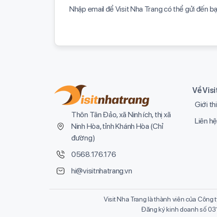
Nhập email để Visit Nha Trang có thể gửi đến b
Về Vis
Giới th
Thôn Tân Đảo, xã Ninh ích, thị xã
Liên hệ
Ninh Hòa, tỉnh Khánh Hòa (
Chỉ
đường
)
0568.176.176
hi@visitnhatrang.vn
Visit Nha Trang là thành viên của Công 
Đăng ký kinh doanh số 03