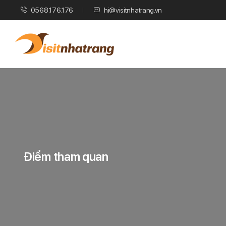
0568.176.176
hi@visitnhatrang.vn
Điểm tham quan