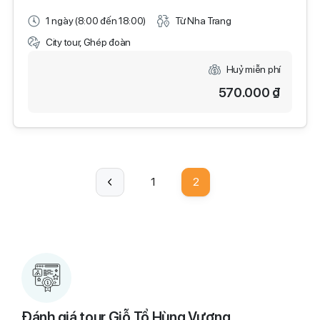
1 ngày (8:00 đến 18:00)
Từ Nha Trang
City tour, Ghép đoàn
Huỷ miễn phí
570.000 ₫
1
2
Đánh giá tour Giỗ Tổ Hùng Vương