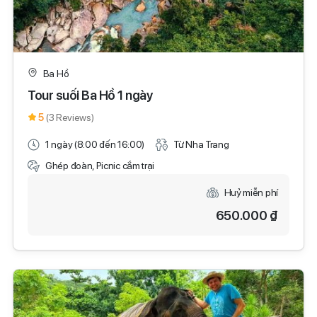
Ba Hồ
Tour suối Ba Hồ 1 ngày
5
(3 Reviews)
1 ngày (8:00 đến 16:00)
Từ Nha Trang
Ghép đoàn, Picnic cắm trại
Huỷ miễn phí
650.000 ₫