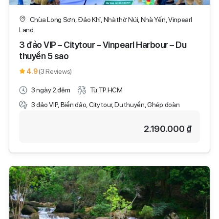
Chùa Long Sơn, Đảo Khỉ, Nhà thờ Núi, Nhà Yến, Vinpearl
Land
3 đảo VIP – Citytour – Vinpearl Harbour – Du
thuyền 5 sao
4.9
(3 Reviews)
3 ngày 2 đêm
Từ TP.HCM
3 đảo VIP, Biển đảo, City tour, Du thuyền, Ghép đoàn
2.190.000 ₫