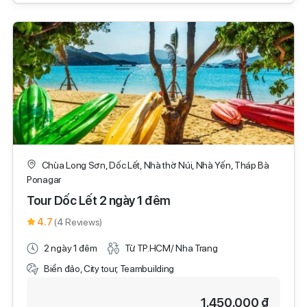
Chùa Long Sơn, Dốc Lết, Nhà thờ Núi, Nhà Yến, Tháp Bà
Ponagar
Tour Dốc Lết 2 ngày 1 đêm
4.7
(4 Reviews)
2 ngày 1 đêm
Từ TP.HCM/ Nha Trang
Biển đảo, City tour, Teambuilding
1.450.000 ₫