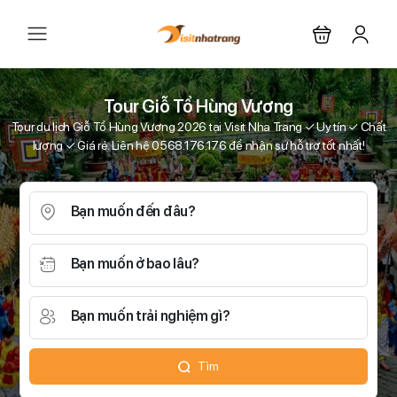
Tour Giỗ Tổ Hùng Vương
Tour du lịch Giỗ Tổ Hùng Vương 2026 tại Visit Nha Trang ✓ Uy tín ✓ Chất
lượng ✓ Giá rẻ. Liên hệ 0568.176.176 để nhận sự hỗ trợ tốt nhất!
Bạn muốn đến đâu?
Bạn muốn ở bao lâu?
Bạn muốn trải nghiệm gì?
Tìm