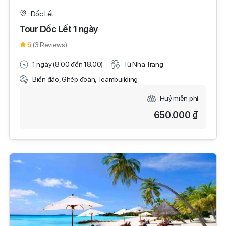
Dốc Lết
Tour Dốc Lết 1 ngày
5
(3 Reviews)
1 ngày (8:00 đến 18:00)
Từ Nha Trang
Biển đảo, Ghép đoàn, Teambuilding
Huỷ miễn phí
650.000 ₫