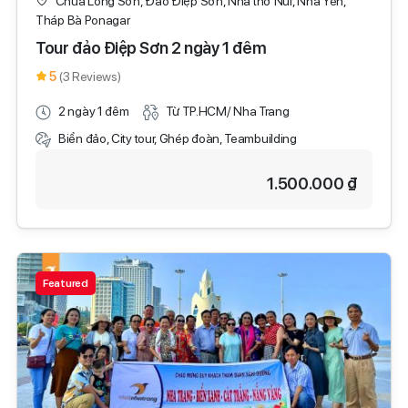
Chùa Long Sơn, Đảo Điệp Sơn, Nhà thờ Núi, Nhà Yến,
Tháp Bà Ponagar
Tour đảo Điệp Sơn 2 ngày 1 đêm
5
(3 Reviews)
2 ngày 1 đêm
Từ TP.HCM/ Nha Trang
Biển đảo, City tour, Ghép đoàn, Teambuilding
1.500.000 ₫
Featured