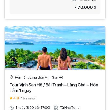
470.000 ₫
Hòn Tằm, Làng chài, Vịnh San Hô
Tour Vịnh San Hô / Bãi Tranh – Làng Chài – Hòn
Tằm 1 ngày
4.8
(4 Reviews)
1 ngày (8:00 đến 17:00)
Từ Nha Trang