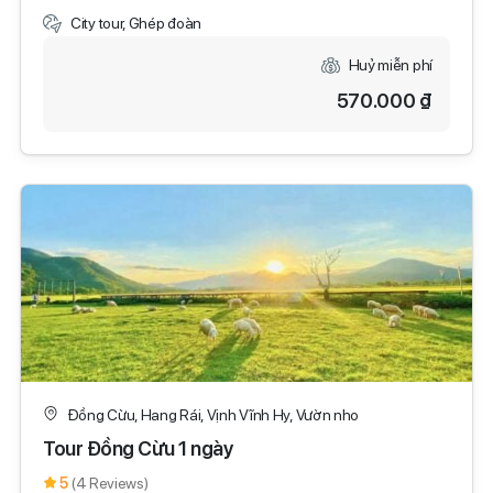
City tour, Ghép đoàn
Huỷ miễn phí
570.000 ₫
Đồng Cừu, Hang Rái, Vịnh Vĩnh Hy, Vườn nho
Tour Đồng Cừu 1 ngày
5
(4 Reviews)