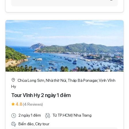
Chùa Long Sơn, Nhà thờ Núi, Tháp Bà Ponagar, Vịnh Vĩnh
Hy
Tour Vĩnh Hy 2 ngày 1 đêm
4.8
(4 Reviews)
2 ngày 1 đêm
Từ TP.HCM/ Nha Trang
Biển đảo, City tour