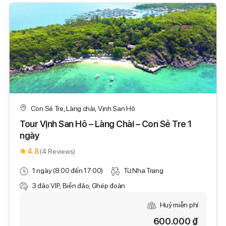
Con Sẻ Tre, Làng chài, Vịnh San Hô
Tour Vịnh San Hô – Làng Chài – Con Sẻ Tre 1
ngày
4.8
(4 Reviews)
1 ngày (8:00 đến 17:00)
Từ Nha Trang
3 đảo VIP, Biển đảo, Ghép đoàn
Huỷ miễn phí
600.000 ₫