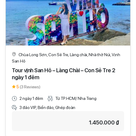
Chùa Long Sơn, Con Sẻ Tre, Làng chài, Nhà thờ Núi, Vịnh
San Hô
Tour vịnh San Hô – Làng Chài – Con Sẻ Tre 2
ngày 1 đêm
5
(3 Reviews)
2 ngày 1 đêm
Từ TP.HCM/ Nha Trang
3 đảo VIP, Biển đảo, Ghép đoàn
1.450.000 ₫