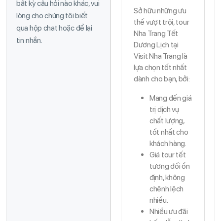
bất kỳ câu hỏi nào khác, vui
Sở hữu những ưu
lòng cho chúng tôi biết
thế vượt trội, tour
qua hộp chat hoặc để lại
Nha Trang Tết
tin nhắn.
Dương Lịch tại
Visit Nha Trang là
lựa chọn tốt nhất
dành cho bạn, bởi:
Mang đến giá
trị dịch vụ
chất lượng,
tốt nhất cho
khách hàng.
Giá tour tết
tương đối ổn
định, không
chênh lệch
nhiều.
Nhiều ưu đãi