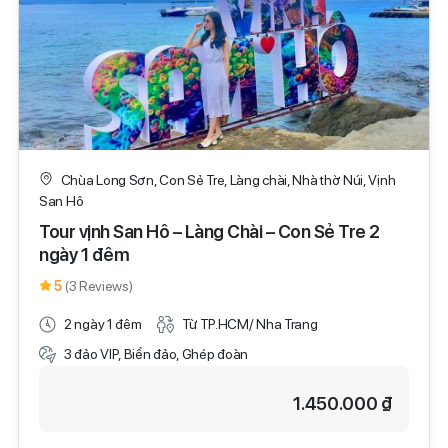
Chùa Long Sơn, Con Sẻ Tre, Làng chài, Nhà thờ Núi, Vịnh
San Hô
Tour vịnh San Hô – Làng Chài – Con Sẻ Tre 2
ngày 1 đêm
5
(3 Reviews)
2 ngày 1 đêm
Từ TP.HCM/ Nha Trang
3 đảo VIP, Biển đảo, Ghép đoàn
1.450.000 ₫