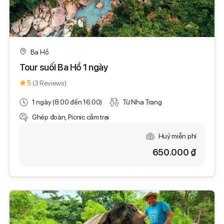
Ba Hồ
Tour suối Ba Hồ 1 ngày
5
(3 Reviews)
1 ngày (8:00 đến 16:00)
Từ Nha Trang
Ghép đoàn, Picnic cắm trại
Huỷ miễn phí
650.000 ₫