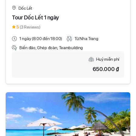
Dốc Lết
Tour Dốc Lết 1 ngày
5
(3 Reviews)
1 ngày (8:00 đến 18:00)
Từ Nha Trang
Biển đảo, Ghép đoàn, Teambuilding
Huỷ miễn phí
650.000 ₫