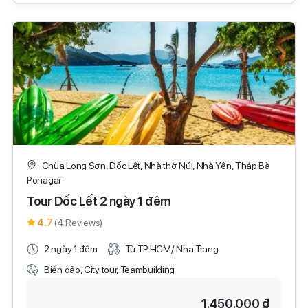
Chùa Long Sơn, Dốc Lết, Nhà thờ Núi, Nhà Yến, Tháp Bà
Ponagar
Tour Dốc Lết 2 ngày 1 đêm
4.7
(4 Reviews)
2 ngày 1 đêm
Từ TP.HCM/ Nha Trang
Biển đảo, City tour, Teambuilding
1.450.000 ₫