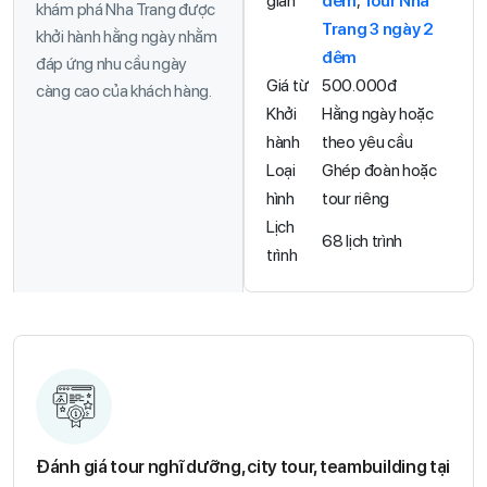
gian
đêm
,
Tour Nha
khám phá Nha Trang được
Trang 3 ngày 2
khởi hành hằng ngày nhằm
đêm
đáp ứng nhu cầu ngày
Giá từ
500.000đ
càng cao của khách hàng.
Khởi
Hằng ngày hoặc
hành
theo yêu cầu
Loại
Ghép đoàn hoặc
hình
tour riêng
Lịch
68 lịch trình
trình
Đánh giá tour nghĩ dưỡng, city tour, teambuilding tại