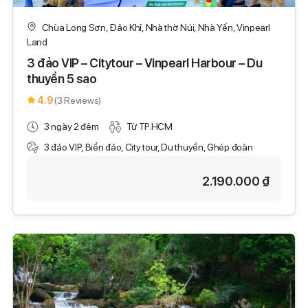
Chùa Long Sơn, Đảo Khỉ, Nhà thờ Núi, Nhà Yến, Vinpearl
Land
3 đảo VIP – Citytour – Vinpearl Harbour – Du
thuyền 5 sao
4.9
(3 Reviews)
3 ngày 2 đêm
Từ TP.HCM
3 đảo VIP, Biển đảo, City tour, Du thuyền, Ghép đoàn
2.190.000 ₫