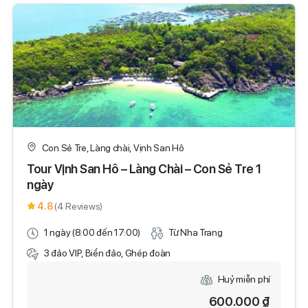
Con Sẻ Tre, Làng chài, Vịnh San Hô
Tour Vịnh San Hô – Làng Chài – Con Sẻ Tre 1
ngày
4.8
(4 Reviews)
1 ngày (8:00 đến 17:00)
Từ Nha Trang
3 đảo VIP, Biển đảo, Ghép đoàn
Huỷ miễn phí
600.000 ₫