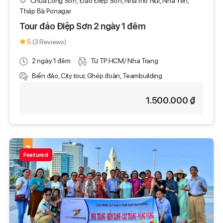
Chùa Long Sơn, Đảo Điệp Sơn, Nhà thờ Núi, Nhà Yến,
Tháp Bà Ponagar
Tour đảo Điệp Sơn 2 ngày 1 đêm
5
(3 Reviews)
2 ngày 1 đêm
Từ TP.HCM/ Nha Trang
Biển đảo, City tour, Ghép đoàn, Teambuilding
1.500.000 ₫
Featured