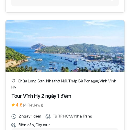
Chùa Long Sơn, Nhà thờ Núi, Tháp Bà Ponagar, Vịnh Vĩnh
Hy
Tour Vĩnh Hy 2 ngày 1 đêm
4.8
(4 Reviews)
2 ngày 1 đêm
Từ TP.HCM/ Nha Trang
Biển đảo, City tour