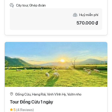
City tour, Ghép đoàn
Huỷ miễn phí
570.000 ₫
Đồng Cừu, Hang Rái, Vịnh Vĩnh Hy, Vườn nho
Tour Đồng Cừu 1 ngày
5
(4 Reviews)