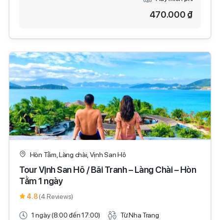
470.000 ₫
Hòn Tằm, Làng chài, Vịnh San Hô
Tour Vịnh San Hô / Bãi Tranh – Làng Chài – Hòn
Tằm 1 ngày
4.8
(4 Reviews)
1 ngày (8:00 đến 17:00)
Từ Nha Trang