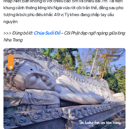
nhập Niết Bàn khổng lồ với chiều cao 5m và chiều dài 7m. Tái hiện
khung cảnh thiêng liêng khi Ngài vừa rời cõi trần thế, đằng sau pho
tượng là bức phù điêu khắc 49 vị Tỳ kheo đang chắp tay cầu
nguyện.
>>
> Đừng bỏ lỡ:
Chùa Suối Đổ
– Cõi Phật đẹp ngỡ ngàng giữa lòng
Nha Trang