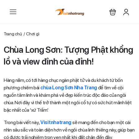
Trang chủ
Chơi gì
Chùa Long Sơn: Tượng Phật khổng
lồ và view đỉnh của đỉnh!
Hàng năm, có tới hàng chục ngàn phật tử và du khách từ bốn
phương chiêm bái
chùa Long Sơn Nha Trang
để tìm về cội
nguồn tâm linh và khám phá vẻ đẹp kiến trúc độc đáo của ngôi
chùa. Nơi đây vì thế trở thành một ngôi cổ tự có sức hút mãnh liệt
bậc nhất của ‘xứ Trầm’.
Trong bài viết này,
Visitnhatrang
sẽ mang đến cho bạn một cái
nhìn sâu sắc và toàn diện hơn về ngôi chùa linh thiêng này, giúp bạn
có được trải nghiệm trọn vẹn nhất khi đặt chân đến đây.