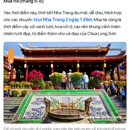
Mùa hè (tháng 5-8)
:
Vào thời điểm này, thời tiết Nha Trang dịu mát, dễ chịu, thích hợp
cho các chuyến
tour Nha Trang 2 ngày 1 đêm
. Mùa hè cũng là
thời điểm cây cối xanh tươi, hoa nở rộ, tạo nên khung cảnh thiên
nhiên tươi đẹp, tô điểm thêm cho vẻ đẹp của Chùa Long Sơn.
Để có một chuyến đi ý nghĩa, bạn nên tìm hiểu trước về lịch trình lễ hội tại