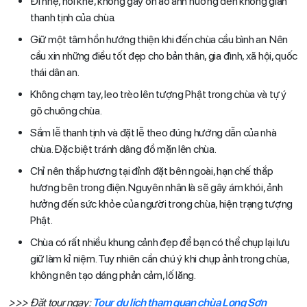
Đi nhẹ, nói khẽ, không gây ồn ào ảnh hưởng đến không gian
thanh tịnh của chùa.
Giữ một tâm hồn hướng thiện khi đến chùa cầu bình an. Nên
cầu xin những điều tốt đẹp cho bản thân, gia đình, xã hội, quốc
thái dân an.
Không chạm tay, leo trèo lên tượng Phật trong chùa và tự ý
gõ chuông chùa.
Sắm lễ thanh tịnh và đặt lễ theo đúng hướng dẫn của nhà
chùa. Đặc biệt tránh dâng đồ mặn lên chùa.
Chỉ nên thắp hương tại đỉnh đặt bên ngoài, hạn chế thắp
hương bên trong điện. Nguyên nhân là sẽ gây ám khói, ảnh
hưởng đến sức khỏe của người trong chùa, hiện trạng tượng
Phật.
Chùa có rất nhiều khung cảnh đẹp để bạn có thể chụp lại lưu
giữ làm kỉ niệm. Tuy nhiên cần chú ý khi chụp ảnh trong chùa,
không nên tạo dáng phản cảm, lố lăng.
>>> Đặt tour ngay:
Tour du lịch tham quan chùa Long Sơn