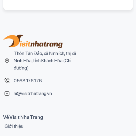
Thôn Tân Đảo, xã Ninh ích, thị xã
Ninh Hòa, tỉnh Khánh Hòa (
Chỉ
đường
)
0568.176.176
hi@visitnhatrang.vn
Về Visit Nha Trang
Giới thiệu