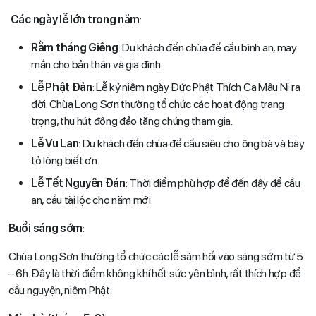
Các ngày lễ lớn trong năm
:
Rằm tháng Giêng
: Du khách đến chùa để cầu bình an, may
mắn cho bản thân và gia đình.
Lễ Phật Đản
: Lễ kỷ niệm ngày Đức Phật Thích Ca Mâu Ni ra
đời. Chùa Long Sơn thường tổ chức các hoạt động trang
trọng, thu hút đông đảo tăng chúng tham gia.
Lễ Vu Lan
: Du khách đến chùa để cầu siêu cho ông bà và bày
tỏ lòng biết ơn.
Lễ Tết Nguyên Đán
: Thời điểm phù hợp để đến đây để cầu
an, cầu tài lộc cho năm mới.
Buổi sáng sớm
:
Chùa Long Sơn thường tổ chức các lễ sám hối vào sáng sớm từ 5
– 6h. Đây là thời điểm không khí hết sức yên bình, rất thích hợp để
cầu nguyện, niệm Phật.