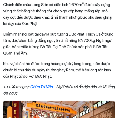
Chánh điện chùa Long Sơn có diện tích 1.670m² được xây dựng
vững chắc bằng hệ thống cột chèo gỗ xếp hàng thẳng tắp, mỗi
cây cột đều được điêu khắc tỉ mỉ thành những bức phù điêu ghi lại
lời dạy của Đức Phật.
Điểm nhấn nổi bật tại đây là bức tượng Đức Phật Thích Ca ở trung
tâm, được làm bằng đồng nguyên chất nặng tới 700kg. Ngài ngự
giữa, bên trái là tượng Bồ Tát Đại Thế Chí và bên phải là Bồ Tát
Quán Thế Âm.
Khu vực bàn thờ được trang hoàng cực kỳ long trọng, luôn được
chuẩn bị chu đáo dù ngày thường hay Rằm, thể hiện lòng tôn kính
của Phật tử đối với Đức Phật.
>>> Xem ngay:
Chùa Từ Vân
– Ngôi chùa vỏ ốc độc đáo và 18 tầng
địa ngục