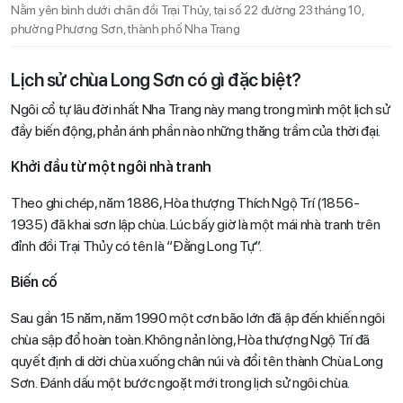
Nằm yên bình dưới chân đồi Trại Thủy, tại số 22 đường 23 tháng 10,
phường Phương Sơn, thành phố Nha Trang
Lịch sử chùa Long Sơn có gì đặc biệt?
Ngôi cổ tự lâu đời nhất Nha Trang này mang trong mình một lịch sử
đầy biến động, phản ánh phần nào những thăng trầm của thời đại.
Khởi đầu từ một ngôi nhà tranh
Theo ghi chép, năm 1886, Hòa thượng Thích Ngộ Trí (1856-
1935) đã khai sơn lập chùa. Lúc bấy giờ là một mái nhà tranh trên
đỉnh đồi Trại Thủy có tên là “Đằng Long Tự”.
Biến cố
Sau gần 15 năm, năm 1990 một cơn bão lớn đã ập đến khiến ngôi
chùa sập đổ hoàn toàn. Không nản lòng, Hòa thượng Ngộ Trí đã
quyết định di dời chùa xuống chân núi và đổi tên thành Chùa Long
Sơn. Đánh dấu một bước ngoặt mới trong lịch sử ngôi chùa.