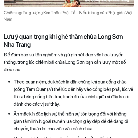
Chiêm ngưỡng tượng Kim Thân Phật Tổ – Biểu tượng của Phật giáo Việt
Nam
Lưu ý quan trọng khi ghé thăm chùa Long Sơn
Nha Trang
Để đảm bảo sự tôn nghiêm và giữ gìn nét đẹp văn hóa truyền
thống, trong lúc chiêm bái chùa Long Sơn bạn cần lưu ý một số
điều sau:
Theo quan niệm, du khách là dân chúng khi qua cổng chùa
(cổng Tam Quan).Vì thế lúc đến hãy vào cổng bên phải, lúc về
thì ra bằng cổng bên trái, tránh đi cửa chính giữa vì đây là nơi
dành cho các vị sư thầy.
Ăn mặc kín đáo lịch sự, thể hiện sự tôn trọng đối với không
gian tâm linh. Ngoài ra, nên lựa chọn giày dép để dễ dàng di
chuyển, thuận lợi cho việc vãn cảnh chùa.