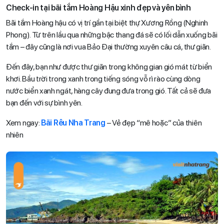
Check-in tại bãi tắm Hoàng Hậu xinh đẹp và yên bình
Bãi tắm Hoàng hậu có vị trí gần tại biệt thự Xương Rồng (Nghinh
Phong). Từ trên lầu qua những bậc thang đá sẽ có lối dẫn xuống bãi
tắm – đây cũng là nơi vua Bảo Đại thường xuyên câu cá, thư giãn.
Đến đây, bạn như được thư giãn trong không gian gió mát từ biển
khơi. Bầu trời trong xanh trong tiếng sóng vỗ rì rào cùng dòng
nước biển xanh ngát, hàng cây đung đưa trong gió. Tất cả sẽ đưa
bạn đến với sự bình yên.
Xem ngay:
Bãi Rêu Nha Trang
– Vẻ đẹp “mê hoặc” của thiên
nhiên