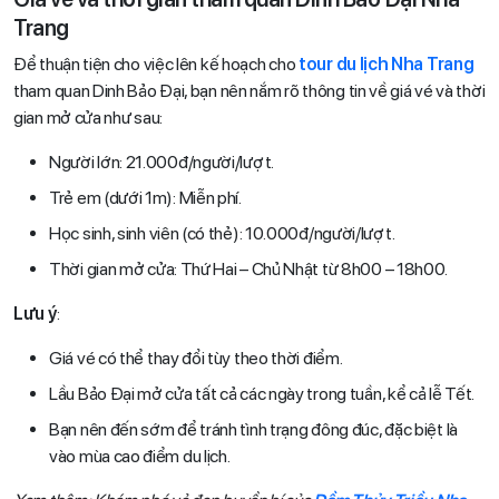
Trang
Để thuận tiện cho việc lên kế hoạch cho
tour du lịch Nha Trang
tham quan Dinh Bảo Đại, bạn nên nắm rõ thông tin về giá vé và thời
gian mở cửa như sau:
Người lớn: 21.000đ/người/lượt.
Trẻ em (dưới 1m): Miễn phí.
Học sinh, sinh viên (có thẻ): 10.000đ/người/lượt.
Thời gian mở cửa: Thứ Hai – Chủ Nhật từ 8h00 – 18h00.
Lưu ý
:
Giá vé có thể thay đổi tùy theo thời điểm.
Lầu Bảo Đại mở cửa tất cả các ngày trong tuần, kể cả lễ Tết.
Bạn nên đến sớm để tránh tình trạng đông đúc, đặc biệt là
vào mùa cao điểm du lịch.