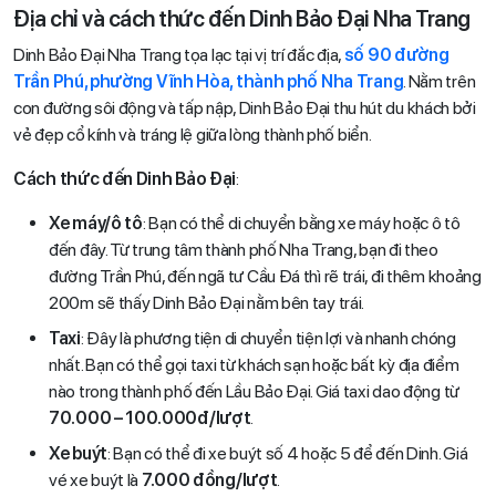
Địa chỉ và cách thức đến Dinh Bảo Đại Nha Trang
Dinh Bảo Đại Nha Trang tọa lạc tại vị trí đắc địa,
số 90 đường
Trần Phú, phường Vĩnh Hòa, thành phố Nha Trang
. Nằm trên
con đường sôi động và tấp nập, Dinh Bảo Đại thu hút du khách bởi
vẻ đẹp cổ kính và tráng lệ giữa lòng thành phố biển.
Cách thức đến Dinh Bảo Đại
:
Xe máy/ô tô
: Bạn có thể di chuyển bằng xe máy hoặc ô tô
đến đây. Từ trung tâm thành phố Nha Trang, bạn đi theo
đường Trần Phú, đến ngã tư Cầu Đá thì rẽ trái, đi thêm khoảng
200m sẽ thấy Dinh Bảo Đại nằm bên tay trái.
Taxi
: Đây là phương tiện di chuyển tiện lợi và nhanh chóng
nhất. Bạn có thể gọi taxi từ khách sạn hoặc bất kỳ địa điểm
nào trong thành phố đến Lầu Bảo Đại. Giá taxi dao động từ
70.000 – 100.000đ/lượt
.
Xe buýt
: Bạn có thể đi xe buýt số 4 hoặc 5 để đến Dinh. Giá
vé xe buýt là
7.000 đồng/lượt
.