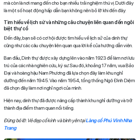
mà còn là nơi mang đến cho bạn nhiều trải nghiệm thú vị. Dưới đây
là một số hoạt động hấp dẫn bạn không nên bỏ lỡ khi đến đây:
Tìm hiểu về lịch sử và những câu chuyện liên quan đến ngôi
biệt thự cổ
Đến đây, bạn sẽ có cơ hội được tìm hiểu về lịch sử của dinh thự
cũng như các câu chuyện liên quan qua lời kể của hướng dẫn viên.
Ban đầu, Dinh thự được xây dựng lên vào năm 1923 để làm nơi lưu
trú của các nhà nghiên cứu, ký sư. Sau đó, khoảng 17 năm, vua Bảo
Đại và hoàng hậu Nam Phương đã lựa chọn đây làm khu nghỉ
dưỡng đến năm 1945. Vào năm 1954, tổng thống Ngô Đình Diệm
đã chọn đây làm nơi nghỉ ngơi của mình.
Hiện nay, dinh thự đã được nâng cấp thành khu nghỉ dưỡng và trở
thành địa điểm tham quan nổi tiếng.
Đừng bỏ lỡ: Vẻ đẹp cổ kính và bình yên tại
Làng cổ Phú Vinh Nha
Trang