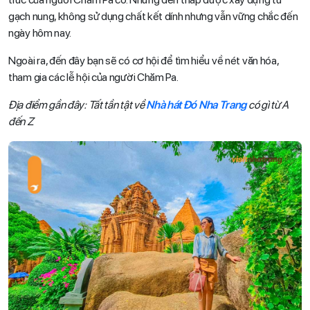
gạch nung, không sử dụng chất kết dính nhưng vẫn vững chắc đến
ngày hôm nay.
Ngoài ra, đến đây bạn sẽ có cơ hội để tìm hiểu về nét văn hóa,
tham gia các lễ hội của người Chăm Pa.
Địa điểm gần đây: Tất tần tật về
Nhà hát Đó Nha Trang
có gì từ A
đến Z