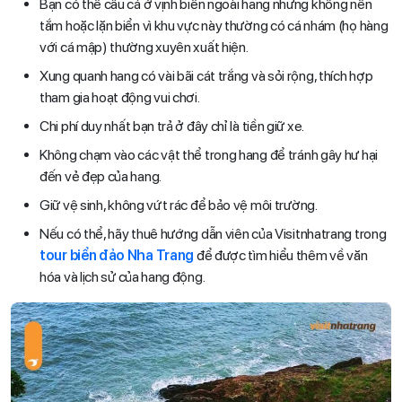
Bạn có thể câu cá ở vịnh biển ngoài hang nhưng không nên
tắm hoặc lặn biển vì khu vực này thường có cá nhám (họ hàng
với cá mập) thường xuyên xuất hiện.
Xung quanh hang có vài bãi cát trắng và sỏi rộng, thích hợp
tham gia hoạt động vui chơi.
Chi phí duy nhất bạn trả ở đây chỉ là tiền giữ xe.
Không chạm vào các vật thể trong hang để tránh gây hư hại
đến vẻ đẹp của hang.
Giữ vệ sinh, không vứt rác để bảo vệ môi trường.
Nếu có thể, hãy thuê hướng dẫn viên của Visitnhatrang trong
tour biển đảo Nha Trang
để được tìm hiểu thêm về văn
hóa và lịch sử của hang động.