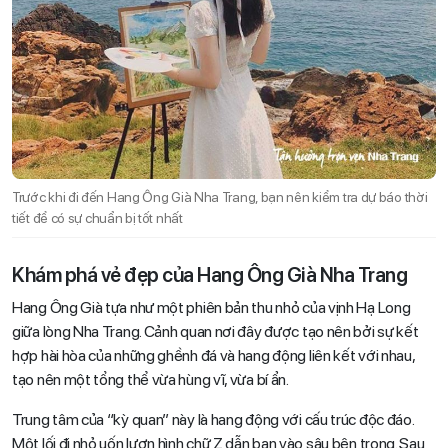
Trước khi đi đến Hang Ông Già Nha Trang, bạn nên kiểm tra dự báo thời
tiết để có sự chuẩn bị tốt nhất
Khám phá vẻ đẹp của Hang Ông Già Nha Trang
Hang Ông Già tựa như một phiên bản thu nhỏ của vịnh Hạ Long
giữa lòng Nha Trang. Cảnh quan nơi đây được tạo nên bởi sự kết
hợp hài hòa của những ghềnh đá và hang động liên kết với nhau,
tạo nên một tổng thể vừa hùng vĩ, vừa bí ẩn.
Trung tâm của “kỳ quan” này là hang động với cấu trúc độc đáo.
Một lối đi nhỏ uốn lượn hình chữ Z dẫn bạn vào sâu bên trong. Sau