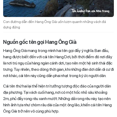
Con đường dẫn đến Hang Ông Già uốn lượn quanh những vách đá
dựng đứng
Nguồn gốc tên gọi Hang Ông Già
Hang Ông Già mang trong mình hai tên gọi đầy ý nghĩa. Ban đầu,
hang được biết đến với cái tên Hang Dơi, bởi thời điểm đó nơi đây
là nơi trú ngụ của hàng ngàn cánh dơi, tạo nên một hệ sinh thái đặc
trưng. Tuy nhiên, theo dòng thời gian, khi những đàn dơi dần di cư đi
nơi khác, cái tên này cũng dần phai nhạt trong ký ức người dân.
Cái tên thứ hai lại thể hiện trí tưởng tượng độc đáo của người dân
địa phương. Tại vách cuối hang, nơi có một hốc nhỏ sâu khoảng
2m, phủ đầy rong rêu xanh mướt. Những dải rong rêu này tạo nên
hình ảnh tựa như chòm râu dài của một ông lão, khiến cái tên Hang
Ông Già trở nên vô cùng phù hợp.