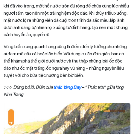
khi đã vào trong, một hồ nước tròn đủ rộng để chứa cùng lúc nhiều
người tắm, tạo nên một trải nghiệm độc đáo. Khi thủy triều xuống,
mặt nước lộ ra những viên đá cuội tròn trĩnh đa sắc màu, lấp lánh
dưới ánh sáng tự nhiên rọi xuống từ đỉnh hang, tạo nên một khung
cảnh huyền ảo, quyến rũ.
Vùng biển xung quanh hang cũng là điểm đến lý tưởng cho những
ai đam mê câu cá hoặc lặn biển. Với dụng cụ lặn đơn giản, bạn có
thể khám phá thế giới dưới nước và thu thập những loài ốc độc
đáo như ốc mặt trăng, ốc ngựa hay vú nàng – những nguyên liệu
tuyệt vời cho bữa tiệc nướng bên bờ biển.
>>> Đừng bổ lỡ: Bí ẩn của
thác Yang Bay
– “Thác trời” giữa lòng
Nha Trang