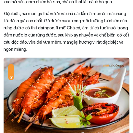
xào hải sản, cơm chiên hải sản, chả cá thát lát nấu khổ qua,….
Đặc biệt, hai món gà thả vườn và chả cá đầm là món ăn mà chúng
tôi đánh giá cao nhất. Gà được nuôi trong môi trường tự nhiên của
rừng đước, có thịt dai ngon, ít mỡ. Chả cá, làm từ cá tươi nuôi trong
đầm nước lợ của rừng đước, sau khi xay nhuyễn và chế biến, có kết
cấu độc đáo, vừa dai vừa mềm, mang lại hương vị rất đặc biệt và
ngon miệng.