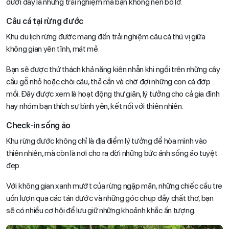
dưới đây là những trải nghiệm mà bạn không nên bỏ lỡ.
Câu cá tại rừng đước
Khu du lịch rừng đước mang đến trải nghiệm câu cá thú vị giữa
không gian yên tĩnh, mát mẻ.
Bạn sẽ được thử thách khả năng kiên nhẫn khi ngồi trên những cây
cầu gỗ nhỏ hoặc chòi câu, thả cần và chờ đợi những con cá đớp
mồi. Đây được xem là hoạt động thư giãn, lý tưởng cho cả gia đình
hay nhóm bạn thích sự bình yên, kết nối với thiên nhiên.
Check-in sống ảo
Khu rừng đước không chỉ là địa điểm lý tưởng để hòa mình vào
thiên nhiên, mà còn là nơi cho ra đời những bức ảnh sống ảo tuyệt
đẹp.
Với không gian xanh mướt của rừng ngập mặn, những chiếc cầu tre
uốn lượn qua các tán đước và những góc chụp đầy chất thơ, bạn
sẽ có nhiều cơ hội để lưu giữ những khoảnh khắc ấn tượng.