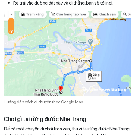
Rẽ trái vào đường đất này và đi thẳng, bạn sẽ tới nơi.
Hướng dẫn cách di chuyển theo Google Map
Chơi gì tại rừng đước Nha Trang
Để có một chuyến đi chơi trọn vẹn, thú vị tại rừng đước Nha Trang,