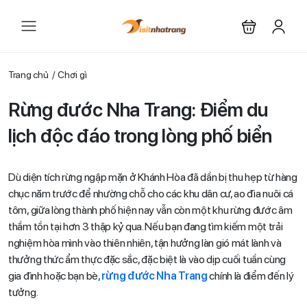
Trang chủ
Chơi gì
Rừng đước Nha Trang: Điểm du
lịch độc đáo trong lòng phố biển
Dù diện tích rừng ngập mặn ở Khánh Hòa đã dần bị thu hẹp từ hàng
chục năm trước để nhường chỗ cho các khu dân cư, ao đìa nuôi cá
tôm, giữa lòng thành phố hiện nay vẫn còn một khu rừng đước âm
thầm tồn tại hơn 3 thập kỷ qua. Nếu bạn đang tìm kiếm một trải
nghiệm hòa mình vào thiên nhiên, tận hưởng làn gió mát lành và
thưởng thức ẩm thực đặc sắc, đặc biệt là vào dịp cuối tuần cùng
gia đình hoặc bạn bè,
rừng đước Nha Trang
chính là điểm đến lý
tưởng.