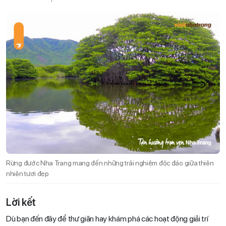
Rừng đước Nha Trang mang đến những trải nghiệm độc đáo giữa thiên
nhiên tươi đẹp
Lời kết
Dù bạn đến đây để thư giãn hay khám phá các hoạt động giải trí