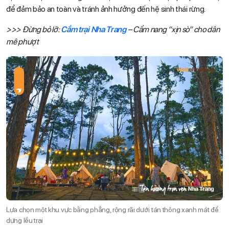
để đảm bảo an toàn và tránh ảnh hưởng đến hệ sinh thái rừng.
>>> Đừng bỏ lỡ:
Cắm trại Nha Trang
– Cẩm nang “xịn sò” cho dân
mê phượt
Lựa chọn một khu vực bằng phẳng, rộng rãi dưới tán thông xanh mát để
dựng lều trại