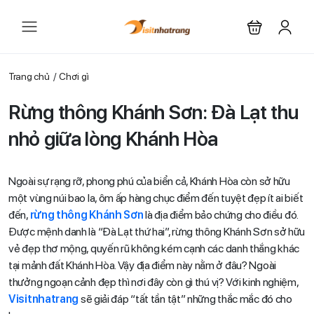
Trang chủ
Chơi gì
Rừng thông Khánh Sơn: Đà Lạt thu
nhỏ giữa lòng Khánh Hòa
Ngoài sự rạng rỡ, phong phú của biển cả, Khánh Hòa còn sở hữu
một vùng núi bao la, ôm ấp hàng chục điểm đến tuyệt đẹp ít ai biết
đến,
rừng thông Khánh Sơn
là địa điểm bảo chứng cho điều đó.
Được mệnh danh là “Đà Lạt thứ hai”, rừng thông Khánh Sơn sở hữu
vẻ đẹp thơ mộng, quyến rũ không kém cạnh các danh thắng khác
tại mảnh đất Khánh Hòa. Vậy địa điểm này nằm ở đâu? Ngoài
thưởng ngoạn cảnh đẹp thì nơi đây còn gì thú vị? Với kinh nghiệm,
Visitnhatrang
sẽ giải đáp “tất tần tật” những thắc mắc đó cho