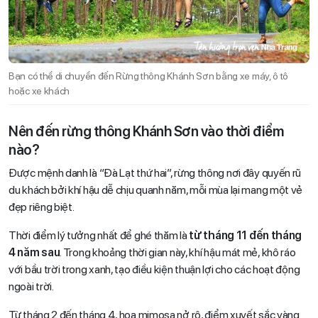
Bạn có thể di chuyển đến Rừng thông Khánh Sơn bằng xe máy, ô tô
hoặc xe khách
Nên đến rừng thông Khánh Sơn vào thời điểm
nào?
Được mệnh danh là “Đà Lạt thứ hai”, rừng thông nơi đây quyến rũ
du khách bởi khí hậu dễ chịu quanh năm, mỗi mùa lại mang một vẻ
đẹp riêng biệt.
Thời điểm lý tưởng nhất để ghé thăm là
từ tháng 11 đến tháng
4 năm sau
. Trong khoảng thời gian này, khí hậu mát mẻ, khô ráo
với bầu trời trong xanh, tạo điều kiện thuận lợi cho các hoạt động
ngoài trời.
Từ tháng 2 đến tháng 4, hoa mimosa nở rộ, điểm xuyết sắc vàng