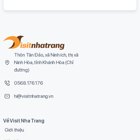
Thôn Tân Đảo, xã Ninh ích, thị xã
Ninh Hòa, tỉnh Khánh Hòa (
Chỉ
đường
)
0568.176.176
hi@visitnhatrang.vn
Về Visit Nha Trang
Giới thiệu