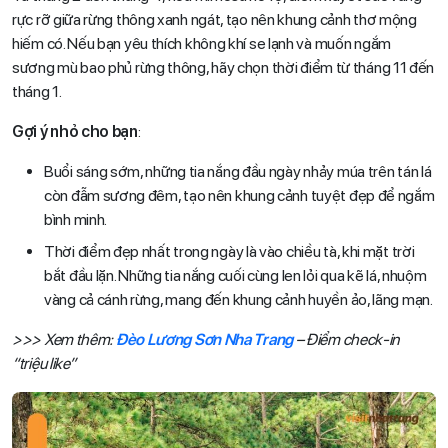
rực rỡ giữa rừng thông xanh ngát, tạo nên khung cảnh thơ mộng
hiếm có. Nếu bạn yêu thích không khí se lạnh và muốn ngắm
sương mù bao phủ rừng thông, hãy chọn thời điểm từ tháng 11 đến
tháng 1.
Gợi ý nhỏ cho bạn
:
Buổi sáng sớm, những tia nắng đầu ngày nhảy múa trên tán lá
còn đẫm sương đêm, tạo nên khung cảnh tuyệt đẹp để ngắm
bình minh.
Thời điểm đẹp nhất trong ngày là vào chiều tà, khi mặt trời
bắt đầu lặn. Những tia nắng cuối cùng len lỏi qua kẽ lá, nhuộm
vàng cả cánh rừng, mang đến khung cảnh huyền ảo, lãng mạn.
>>> Xem thêm:
Đèo Lương Sơn Nha Trang
– Điểm check-in
“triệu like”