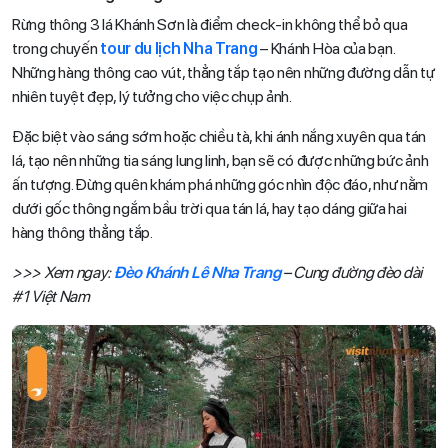
Rừng thông 3 lá Khánh Sơn là điểm check-in không thể bỏ qua
trong chuyến
tour du lịch Nha Trang
– Khánh Hòa của bạn.
Những hàng thông cao vút, thẳng tắp tạo nên những đường dẫn tự
nhiên tuyệt đẹp, lý tưởng cho việc chụp ảnh.
Đặc biệt vào sáng sớm hoặc chiều tà, khi ánh nắng xuyên qua tán
lá, tạo nên những tia sáng lung linh, bạn sẽ có được những bức ảnh
ấn tượng. Đừng quên khám phá những góc nhìn độc đáo, như nằm
dưới gốc thông ngắm bầu trời qua tán lá, hay tạo dáng giữa hai
hàng thông thẳng tắp.
>>> Xem ngay:
Đèo Khánh Lê Nha Trang
– Cung đường đèo dài
#1 Việt Nam