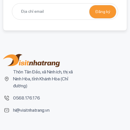
Thôn Tân Đảo, xã Ninh ích, thị xã
Ninh Hòa, tỉnh Khánh Hòa (
Chỉ
đường
)
0568.176.176
hi@visitnhatrang.vn