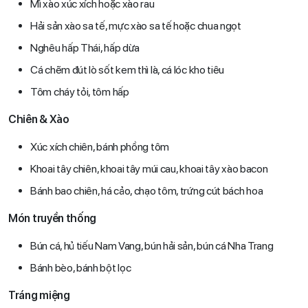
Mì xào xúc xích hoặc xào rau
Hải sản xào sa tế, mực xào sa tế hoặc chua ngọt
Nghêu hấp Thái, hấp dừa
Cá chẽm đút lò sốt kem thì là, cá lóc kho tiêu
Tôm cháy tỏi, tôm hấp
Chiên & Xào
Xúc xích chiên, bánh phồng tôm
Khoai tây chiên, khoai tây múi cau, khoai tây xào bacon
Bánh bao chiên, há cảo, chạo tôm, trứng cút bách hoa
Món truyền thống
Bún cá, hủ tiếu Nam Vang, bún hải sản, bún cá Nha Trang
Bánh bèo, bánh bột lọc
Tráng miệng