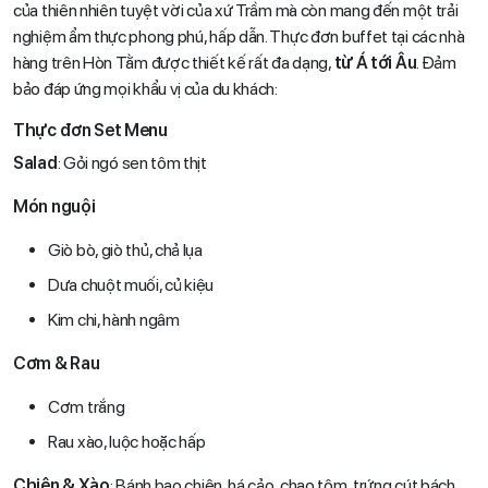
của thiên nhiên tuyệt vời của xứ Trầm mà còn mang đến một trải
nghiệm ẩm thực phong phú, hấp dẫn. Thực đơn buffet tại các nhà
hàng trên Hòn Tằm được thiết kế rất đa dạng,
từ Á tới Âu
. Đảm
bảo đáp ứng mọi khẩu vị của du khách:
Thực đơn Set Menu
Salad
: Gỏi ngó sen tôm thịt
Món nguội
Giò bò, giò thủ, chả lụa
Dưa chuột muối, củ kiệu
Kim chi, hành ngâm
Cơm & Rau
Cơm trắng
Rau xào, luộc hoặc hấp
Chiên & Xào
: Bánh bao chiên, há cảo, chạo tôm, trứng cút bách