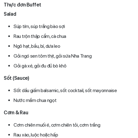
Thực đơn Buffet
Salad
Súp tím, súp trắng bào sợi
Rau trộn thập cẩm, cà chua
Ngô hạt, bầu, bí, dưa leo
Gỏi ngó sen tôm thịt, gỏi sứa Nha Trang
Gỏi gà xé, gỏi đu đủ bò khô
Sốt (Sauce)
Sốt dầu giấm balsamic, sốt cocktail, sốt mayonnaise
Nước mắm chua ngọt
Cơm & Rau
Cơm chiên muối é, cơm chiên tỏi, cơm trắng
Rau xào, luộc hoặc hấp