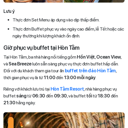
Lưu ý
Thực đơn Set Menu áp dụng vào dịp thấp điểm.
Thực đơn Buffet phục vụ vào ngày cao điểm, lễ Tết hoặc các
ngày thường khi lượng khách ổn định.
Giờ phục vụ buffet tại Hòn Tằm
Tại Hòn Tằm, ba nhà hàng nổi tiếng gồm
Hồn Việt
,
Ocean View
,
và
Sea Breeze
luôn sẵn sàng phục vụ thực đơn buffet hấp dẫn.
Đối với du khách tham gia tour ăn
buffet trên đảo Hòn Tằm
,
thời gian phục vụ là từ
11:00
đến
13:00 mỗi ngày
.
Riêng với khách lưu trú tại
Hòn Tằm Resort
, nhà hàng phục vụ
buffet
sáng
từ
06:30
đến
09:30
, và buffet
tối
từ
18:30
đến
21:30
hằng ngày.