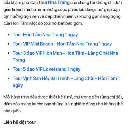
cầu khám phá. Các
tour Nha Trang
của chúng tôi không chỉ đơn
giản là hành trình, mà là những cuộc phiêu lưu đáng nhớ, giúp bạn
tận hưởng trọn vẹn vẻ đẹp thiên nhiên và không gian sang trọng
của Hòn Tằm. Một số tour nổi bật bao gồm:
Tour Hòn Tằm Nha Trang 1 ngày
Tour VIP Mini Beach – Hòn Tằm Nha Trang 1 ngày
Tour 3 đảo VIP Hòn Mun – Hòn Tằm – Làng Chài Nha
Trang
Tour 5 đảo VIP Love Island 1 ngày
Tour Vịnh San Hô/ Bãi Tranh – Làng Chài – Hòn Tằm 1
ngày
Mỗi hành trình đều được thiết kế tỉ mỉ, chú trọng đến từng chi tiết,
đảm bảo mang lại cho bạn những trải nghiệm đáng nhớ không thể
nào quên.
Liên hệ đặt tour