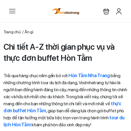
Trang chủ
Ăn gì
Chi tiết A-Z thời gian phục vụ và
thực đơn buffet Hòn Tằm
Trải qua hàng chục năm gắn bó với
Hòn Tằm Nha Trang
bằng
những chương trình tour du lịch đa dạng, Visitnhatrang tự hào là
người bạn đồng hành đáng tin cậy, mang đến những thông tin chính
xác và hữu ích nhất cho du khách. Trong bài viết này, chúng tôi sẽ
mang đến cho bạn những thông tin chi tiết và mới nhất về
thực
đơn buffet Hòn Tằm
, giúp bạn dễ dàng lựa chọn gói buffet phù
hợp để tận hưởng một bữa tiệc trọn vẹn trong hành trình
tour du
lịch Hòn Tằm
khám phá hòn đảo xinh đẹp này!