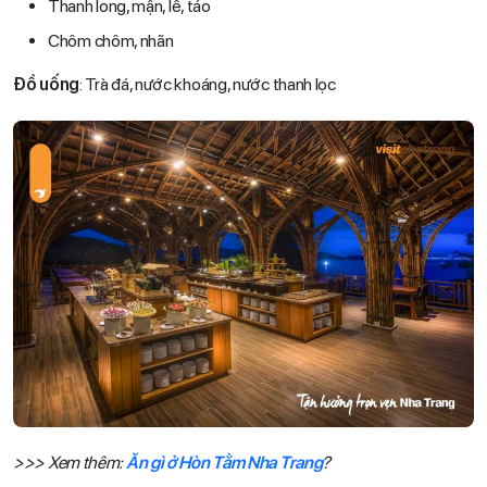
Thanh long, mận, lê, táo
Chôm chôm, nhãn
Đồ uống
: Trà đá, nước khoáng, nước thanh lọc
>>> Xem thêm:
Ăn gì ở Hòn Tằm Nha Trang
?