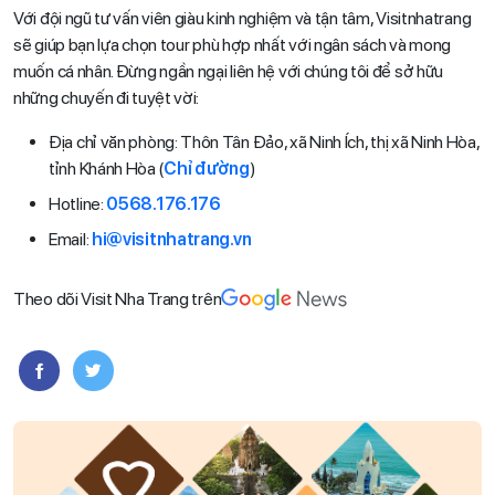
Với đội ngũ tư vấn viên giàu kinh nghiệm và tận tâm, Visitnhatrang
sẽ giúp bạn lựa chọn tour phù hợp nhất với ngân sách và mong
muốn cá nhân. Đừng ngần ngại liên hệ với chúng tôi để sở hữu
những chuyến đi tuyệt vời:
Địa chỉ văn phòng: Thôn Tân Đảo, xã Ninh Ích, thị xã Ninh Hòa,
tỉnh Khánh Hòa (
Chỉ đường
)
Hotline:
0568.176.176
Email:
hi@visitnhatrang.vn
Theo dõi Visit Nha Trang trên