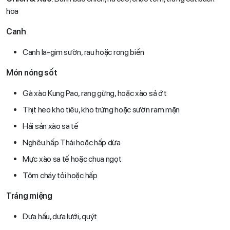
hoa
Canh
Canh la-gim sườn, rau hoặc rong biển
Món nóng sốt
Gà xào Kung Pao, rang gừng, hoặc xào sả ớt
Thịt heo kho tiêu, kho trứng hoặc sườn ram mặn
Hải sản xào sa tế
Nghêu hấp Thái hoặc hấp dừa
Mực xào sa tế hoặc chua ngọt
Tôm cháy tỏi hoặc hấp
Tráng miệng
Dưa hấu, dưa lưới, quýt