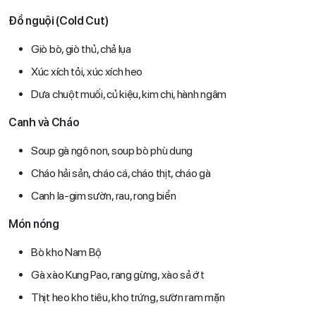
Đồ nguội (Cold Cut)
Giò bò, giò thủ, chả lụa
Xúc xích tỏi, xúc xích heo
Dưa chuột muối, củ kiệu, kim chi, hành ngâm
Canh và Cháo
Soup gà ngô non, soup bò phù dung
Cháo hải sản, cháo cá, cháo thịt, cháo gà
Canh la-gim sườn, rau, rong biển
Món nóng
Bò kho Nam Bộ
Gà xào Kung Pao, rang gừng, xào sả ớt
Thịt heo kho tiêu, kho trứng, sườn ram mặn