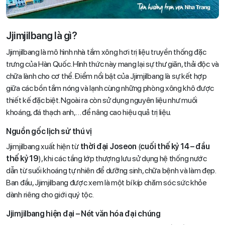
Jjimjilbang là gì?
Jjimjilbang là mô hình nhà tắm xông hơi trị liệu truyền thống đặc
trưng của Hàn Quốc. Hình thức này mang lại sự thư giãn, thải độc và
chữa lành cho cơ thể. Điểm nổi bật của Jjimjilbang là sự kết hợp
giữa các bồn tắm nóng và lạnh cùng những phòng xông khô được
thiết kế đặc biệt. Ngoài ra còn sử dụng nguyên liệu như muối
khoáng, đá thạch anh,… để nâng cao hiệu quả trị liệu.
Nguồn gốc lịch sử thú vị
Jjimjilbang xuất hiện từ
thời đại Joseon
(
cuối thế kỷ 14 – đầu
thế kỷ 19
), khi các tầng lớp thượng lưu sử dụng hệ thống nước
dẫn từ suối khoáng tự nhiên để dưỡng sinh, chữa bệnh và làm đẹp.
Ban đầu, Jjimjilbang được xem là một bí kíp chăm sóc sức khỏe
dành riêng cho giới quý tộc.
Jjimjilbang hiện đại – Nét văn hóa đại chúng