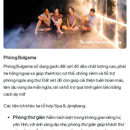
Phòng Bulgama
Phòng Bulgama sử dụng gạch đất sét đỏ dẻo chất lượng cao, phát
tia hồng ngoại xa giúp thanh lọc cơ thể, chống viêm và hỗ trợ
phòng ngừa ung thư. Đất sét đỏ còn giúp cải thiện tuần hoàn máu,
làm dịu vùng da mẩn ngứa, rát và hỗ trợ quá trình giảm béo bằng
cách ép mỡ.
Các tiện ích khác tại tổ hợp Spa & Jjimjibang
Phòng thư giãn
: Nằm tách biệt trong không gian riêng tư,
yên tĩnh, với ánh sáng dịu nhẹ, phòng thư giãn giúp khách thư