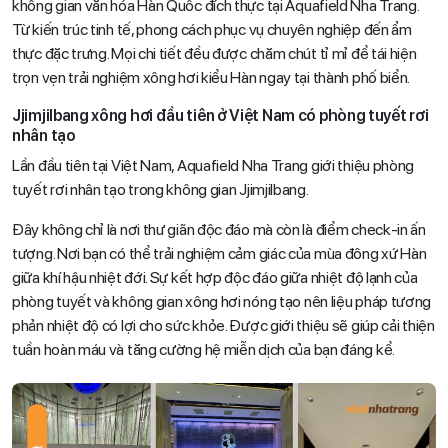
không gian văn hóa Hàn Quốc đích thực tại Aquafield Nha Trang.
Từ kiến trúc tinh tế, phong cách phục vụ chuyên nghiệp đến ẩm
thực đặc trưng. Mọi chi tiết đều được chăm chút tỉ mỉ để tái hiện
trọn vẹn trải nghiệm xông hơi kiểu Hàn ngay tại thành phố biển.
Jjimjilbang xông hơi đầu tiên ở Việt Nam có phòng tuyết rơi
nhân tạo
Lần đầu tiên tại Việt Nam, Aquafield Nha Trang giới thiệu phòng
tuyết rơi nhân tạo trong không gian Jjimjilbang.
Đây không chỉ là nơi thư giãn độc đáo mà còn là điểm check-in ấn
tượng. Nơi bạn có thể trải nghiệm cảm giác của mùa đông xứ Hàn
giữa khí hậu nhiệt đới. Sự kết hợp độc đáo giữa nhiệt độ lạnh của
phòng tuyết và không gian xông hơi nóng tạo nên liệu pháp tương
phản nhiệt độ có lợi cho sức khỏe. Được giới thiệu sẽ giúp cải thiện
tuần hoàn máu và tăng cường hệ miễn dịch của bạn đáng kể.