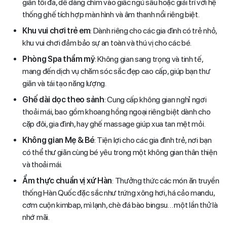
giãn tối đa, dễ dàng chìm vào giấc ngủ sâu hoặc giải trí với hệ
thống ghế tích hợp màn hình và âm thanh nổi riêng biệt.
Khu vui chơi trẻ em
: Dành riêng cho các gia đình có trẻ nhỏ,
khu vui chơi đảm bảo sự an toàn và thú vị cho các bé.
Phòng Spa thẩm mỹ
: Không gian sang trọng và tinh tế,
mang đến dịch vụ chăm sóc sắc đẹp cao cấp, giúp bạn thư
giãn và tái tạo năng lượng.
Ghế dài dọc theo sảnh
: Cung cấp không gian nghỉ ngơi
thoải mái, bao gồm khoang hồng ngoại riêng biệt dành cho
cặp đôi, gia đình, hay ghế massage giúp xua tan mệt mỏi.
Không gian Mẹ & Bé
: Tiện lợi cho các gia đình trẻ, nơi bạn
có thể thư giãn cùng bé yêu trong một không gian thân thiện
và thoải mái.
Ẩm thực chuẩn vị xứ Hàn
: Thưởng thức các món ăn truyền
thống Hàn Quốc đặc sắc như trứng xông hơi, há cảo mandu,
cơm cuộn kimbap, mì lạnh, chè đá bào bingsu… một lần thử là
nhớ mãi.