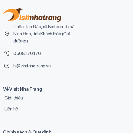
Thôn Tân Đảo, xã Ninh ích, thị xã
Ninh Hòa, tỉnh Khánh Hòa (
Chỉ
đường
)
0568.176.176
hi@visitnhatrang.vn
Về Visit Nha Trang
Giới thiệu
Liên hệ
Chính sách & Quy định