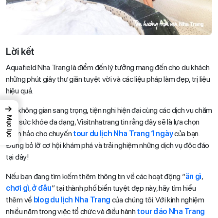
Lời kết
Aquafield Nha Trang là điểm đến lý tưởng mang đến cho du khách
những phút giây thư giãn tuyệt vời và các liệu pháp làm đẹp, trị liệu
hiệu quả.
→
Với không gian sang trọng, tiện nghi hiện đại cùng các dịch vụ chăm
Mục lục
sóc sức khỏe đa dạng, Visitnhatrang tin rằng đây sẽ là lựa chọn
hoàn hảo cho chuyến
tour du lịch Nha Trang 1 ngày
của bạn.
Đừng bỏ lỡ cơ hội khám phá và trải nghiệm những dịch vụ độc đáo
tại đây!
Nếu bạn đang tìm kiếm thêm thông tin về các hoạt động “
ăn gì
,
chơi gì
,
ở đâu
” tại thành phố biển tuyệt đẹp này, hãy tìm hiểu
thêm về
blog du lịch Nha Trang
của chúng tôi. Với kinh nghiệm
nhiều năm trong việc tổ chức và điều hành
tour đảo Nha Trang