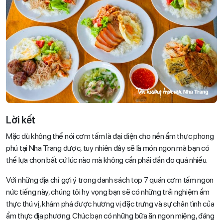
Lời kết
Mặc dù không thể nói cơm tấm là đại diện cho nền ẩm thực phong
phú tại Nha Trang được, tuy nhiên đây sẽ là món ngon mà bạn có
thể lựa chọn bất cứ lúc nào mà không cần phải đắn đo quá nhiều.
Với những địa chỉ gợi ý trong danh sách top 7 quán cơm tấm ngon
nức tiếng này, chúng tôi hy vọng bạn sẽ có những trải nghiệm ẩm
thực thú vị, khám phá được hương vị đặc trưng và sự chân tình của
ẩm thực địa phương. Chúc bạn có những bữa ăn ngon miệng, đáng