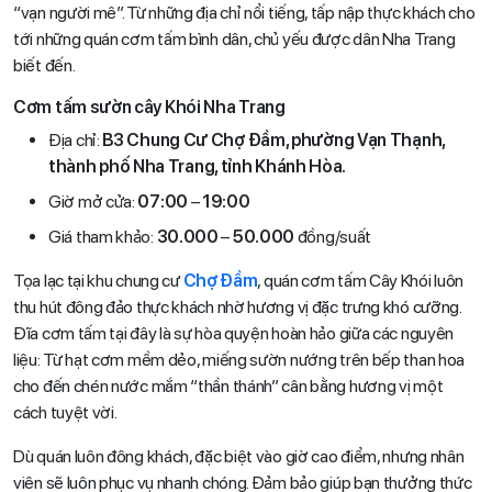
“vạn người mê”. Từ những địa chỉ nổi tiếng, tấp nập thực khách cho
tới những quán cơm tấm bình dân, chủ yếu được dân Nha Trang
biết đến.
Cơm tấm sườn cây Khói Nha Trang
Địa chỉ:
B3 Chung Cư Chợ Đầm, phường Vạn Thạnh,
thành phố Nha Trang, tỉnh Khánh Hòa.
Giờ mở cửa:
07:00
–
19:00
Giá tham khảo:
30.000
–
50.000
đồng/suất
Tọa lạc tại khu chung cư
Chợ Đầm
, quán cơm tấm Cây Khói luôn
thu hút đông đảo thực khách nhờ hương vị đặc trưng khó cưỡng.
Đĩa cơm tấm tại đây là sự hòa quyện hoàn hảo giữa các nguyên
liệu: Từ hạt cơm mềm dẻo, miếng sườn nướng trên bếp than hoa
cho đến chén nước mắm “thần thánh” cân bằng hương vị một
cách tuyệt vời.
Dù quán luôn đông khách, đặc biệt vào giờ cao điểm, nhưng nhân
viên sẽ luôn phục vụ nhanh chóng. Đảm bảo giúp bạn thưởng thức