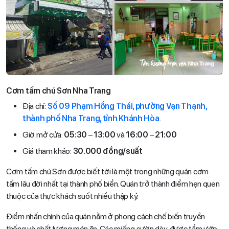
Cơm tấm chú Sơn Nha Trang
Địa chỉ:
Số 09 Phạm Hồng Thái, phường Vạn Thạnh,
thành phố Nha Trang, tỉnh Khánh Hòa
.
Giờ mở cửa:
05:30
–
13:00
và
16:00
–
21:00
Giá tham khảo:
30.000 đồng/suất
Cơm tấm chú Sơn được biết tới là một trong những quán cơm
tấm lâu đời nhất tại thành phố biển. Quán trở thành điểm hẹn quen
thuộc của thực khách suốt nhiều thập kỷ.
Điểm nhấn chính của quán nằm ở phong cách chế biến truyền
thống và chất lượng món ăn. Các miếng sườn dày, được tẩm ướp