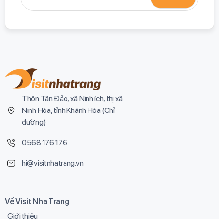
Thôn Tân Đảo, xã Ninh ích, thị xã
Ninh Hòa, tỉnh Khánh Hòa (
Chỉ
đường
)
0568.176.176
hi@visitnhatrang.vn
Về Visit Nha Trang
Giới thiệu