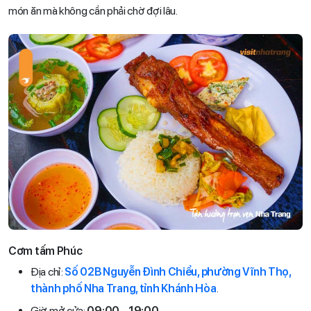
món ăn mà không cần phải chờ đợi lâu.
Cơm tấm Phúc
Địa chỉ:
Số 02B Nguyễn Đình Chiểu, phường Vĩnh Thọ,
thành phố Nha Trang, tỉnh Khánh Hòa
.
Giờ mở cửa:
09:00
–
19:00