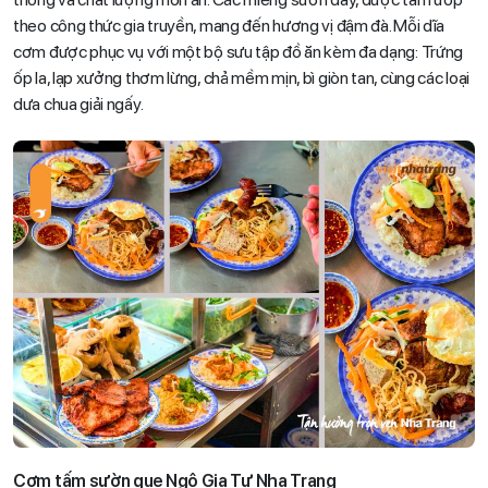
theo công thức gia truyền, mang đến hương vị đậm đà. Mỗi dĩa
cơm được phục vụ với một bộ sưu tập đồ ăn kèm đa dạng: Trứng
ốp la, lạp xưởng thơm lừng, chả mềm mịn, bì giòn tan, cùng các loại
dưa chua giải ngấy.
Cơm tấm sườn que Ngô Gia Tự Nha Trang