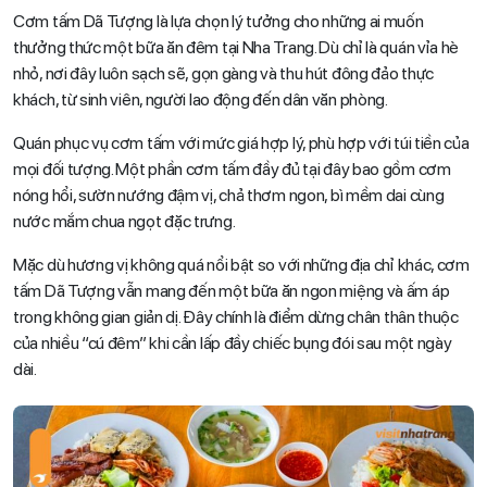
Cơm tấm Dã Tượng là lựa chọn lý tưởng cho những ai muốn
thưởng thức một bữa ăn đêm tại Nha Trang. Dù chỉ là quán vỉa hè
nhỏ, nơi đây luôn sạch sẽ, gọn gàng và thu hút đông đảo thực
khách, từ sinh viên, người lao động đến dân văn phòng.
Quán phục vụ cơm tấm với mức giá hợp lý, phù hợp với túi tiền của
mọi đối tượng. Một phần cơm tấm đầy đủ tại đây bao gồm cơm
nóng hổi, sườn nướng đậm vị, chả thơm ngon, bì mềm dai cùng
nước mắm chua ngọt đặc trưng.
Mặc dù hương vị không quá nổi bật so với những địa chỉ khác, cơm
tấm Dã Tượng vẫn mang đến một bữa ăn ngon miệng và ấm áp
trong không gian giản dị. Đây chính là điểm dừng chân thân thuộc
của nhiều “cú đêm” khi cần lấp đầy chiếc bụng đói sau một ngày
dài.