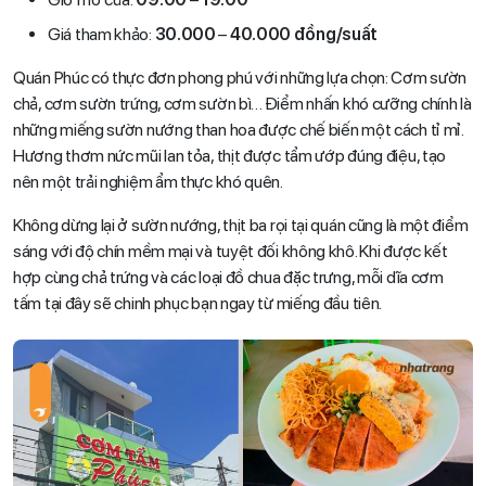
Giá tham khảo:
30.000
–
40.000 đồng/suất
Quán Phúc có thực đơn phong phú với những lựa chọn: Cơm sườn
chả, cơm sườn trứng, cơm sườn bì… Điểm nhấn khó cưỡng chính là
những miếng sườn nướng than hoa được chế biến một cách tỉ mỉ.
Hương thơm nức mũi lan tỏa, thịt được tẩm ướp đúng điệu, tạo
nên một trải nghiệm ẩm thực khó quên.
Không dừng lại ở sườn nướng, thịt ba rọi tại quán cũng là một điểm
sáng với độ chín mềm mại và tuyệt đối không khô. Khi được kết
hợp cùng chả trứng và các loại đồ chua đặc trưng, mỗi dĩa cơm
tấm tại đây sẽ chinh phục bạn ngay từ miếng đầu tiên.