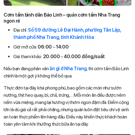
Cơm tấm bình dân Bảo Linh – quán cơm tấm Nha Trang
ngon rẻ
Địa chỉ:
Số 59 đường Lê Đại Hành, phường Tân Lập,
thành phố Nha Trang, tỉnh Khánh Hòa
.
Giờ mở cửa:
06:00
–
14:00
Giá tham khảo:
20.000
–
40.000 đồng/suất
Nếu bạn đang phân vân
ăn gì ở Nha Trang
, thì cơm tấm Bảo Linh
chính là một gợi ý không thể bỏ qua.
Thực đơn tại đây khá phong phú, bao gồm các món như sườn
nướng, thịt heo quay, bì, chả, trứng,… Mỗi món ăn đều được nêm
nếm vừa miệng, mang lại hương vị thơm ngon đậm đà. Điểm cộng
lớn là dù giá cả rất phải chăng, nhưng quán luôn đặt tiêu chí vệ sinh
an toàn thực phẩm lên hàng đầu. Điều này khiến thực khách hoàn
toàn yên tâm khi thưởng thức bữa ăn tại đây.