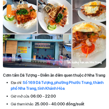
Cơm tấm Dã Tượng – Điểm ăn đêm quen thuộc ở Nha Trang
Địa chỉ:
Số 169 Dã Tượng, phường Phước Trung, thành
phố Nha Trang, tỉnh Khánh Hòa
.
Giờ mở cửa:
06:00
–
22:00
Giá tham khảo:
25.000
–
40.000 đồng/suất