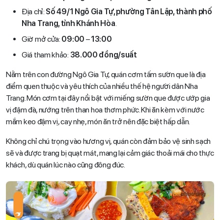
Địa chỉ:
Số 49/1 Ngô Gia Tự, phường Tân Lập, thành phố
Nha Trang, tỉnh Khánh Hòa
.
Giờ mở cửa:
09:00
–
13:00
Giá tham khảo:
38.000 đồng/suất
Nằm trên con đường Ngô Gia Tự, quán cơm tấm sườn que là địa
điểm quen thuộc và yêu thích của nhiều thế hệ người dân Nha
Trang. Món cơm tại đây nổi bật với miếng sườn que được ướp gia
vị đậm đà, nướng trên than hoa thơm phức. Khi ăn kèm với nước
mắm keo đậm vị, cay nhẹ, món ăn trở nên đặc biệt hấp dẫn.
Không chỉ chú trọng vào hương vị, quán còn đảm bảo vệ sinh sạch
sẽ và được trang bị quạt mát, mang lại cảm giác thoải mái cho thực
khách, dù quán lúc nào cũng đông đúc.