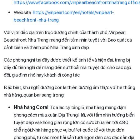
https://www.facebook.com/vinpearlbeachfrontnhatrang.officia
Website:
https://vinpearl.com/en/hotels/vinpearl-
beachfront-nha-trang
Với vị trí đắc địa trên trục đường chính của thành phố, Vinpearl
Beachfront Nha Trang mang đến tầm nhìn tuyệt vời. Bao quát cả
cảnh biển và thành phố Nha Trang xinh đẹp.
Các phòng nghỉ tại đây được thiết kế tinh tế và hiện đại, trang bị
đầy đủ tiện nghi để mang đến sự thoải mái tuyệt đối cho các cặp
đôi, gia đình nhỏ hay khách đi công tác.
Đặc biệt, khu nghỉ dưỡng còn là thiên đường ẩm thực với hệ thống
nhà hàng, quán bar sang trọng:
Nhà hàng Coral
: Tọa lạc tại tầng 5, nhà hàng mang đậm
phong cách mùa xuân Địa Trung Hải, với tầm nhìn hướng biển
tuyệt đẹp và không gian rộng lớn có sức chứa lên tới 480
chỗ ngồi. Nhà hàng phục vụ buffet quốc tế với thực đơn
phong phú, từ các món hải sản tươi ngon đến các đặc sản địa