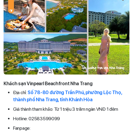
Khách sạn Vinpearl Beachfront Nha Trang
Địa chỉ:
Số 78-80 đường Trần Phú, phường Lộc Thọ,
thành phố Nha Trang, tỉnh Khánh Hòa
Giá thành tham khảo: Từ 1 triệu 3 trăm ngàn VNĐ 1 đêm
Hotline: 02583599099
Fanpage: