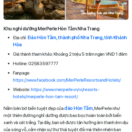
Khu nghỉ dưỡng MerPerle Hòn Tằm Nha Trang
Địa chỉ:
Đảo Hòn Tằm, thành phố Nha Trang, tỉnh Khánh
Hòa
Giá thành tham khảo: Khoảng 2 triệu 5 trăm ngàn VNĐ 1 đêm
Hotline: 02583597777
Fanpage:
https://www.facebook.com/MerPerleResortsandHotels/
Website:
https://www.merperle.vn/vi/resorts-
hotels/merperle-hon-tam-resort/
Nằm bên bờ biển tuyệt đẹp của
đảo Hòn Tằm
, MerPerle như
một thiên đường nghỉ dưỡng được bao bọc hoàn toàn bởi biển
xanh và cát trắng. Tại đây, bạn sẽ được tận hưởng âm thanh êm dịu
của sóng vỗ, cảm nhận sự thư thái tuyệt đối mà thiên nhiên ban