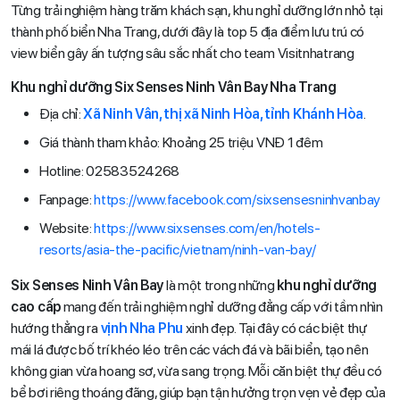
Từng trải nghiệm hàng trăm khách sạn, khu nghỉ dưỡng lớn nhỏ tại
thành phố biển Nha Trang, dưới đây là top 5 địa điểm lưu trú có
view biển gây ấn tượng sâu sắc nhất cho team Visitnhatrang
Khu nghỉ dưỡng Six Senses Ninh Vân Bay Nha Trang
Địa chỉ:
Xã Ninh Vân, thị xã Ninh Hòa, tỉnh Khánh Hòa
.
Giá thành tham khảo: Khoảng 25 triệu VNĐ 1 đêm
Hotline: 02583524268
Fanpage:
https://www.facebook.com/sixsensesninhvanbay
Website:
https://www.sixsenses.com/en/hotels-
resorts/asia-the-pacific/vietnam/ninh-van-bay/
Six Senses Ninh Vân Bay
là một trong những
khu nghỉ dưỡng
cao cấp
mang đến trải nghiệm nghỉ dưỡng đẳng cấp với tầm nhìn
hướng thẳng ra
vịnh Nha Phu
xinh đẹp. Tại đây có các biệt thự
mái lá được bố trí khéo léo trên các vách đá và bãi biển, tạo nên
không gian vừa hoang sơ, vừa sang trọng. Mỗi căn biệt thự đều có
bể bơi riêng thoáng đãng, giúp bạn tận hưởng trọn vẹn vẻ đẹp của