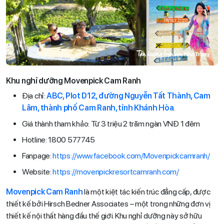
Khu nghỉ dưỡng Movenpick Cam Ranh
Địa chỉ:
ABC, Plot D12, đường Nguyễn Tất Thành, Cam
Lâm, thành phố Cam Ranh, tỉnh Khánh Hòa
.
Giá thành tham khảo: Từ 3 triệu 2 trăm ngàn VNĐ 1 đêm
Hotline: 1800 577745
Fanpage:
https://www.facebook.com/Movenpickcamranh/
Website:
https://movenpickresortcamranh.com/
Movenpick Cam Ranh
là một kiệt tác kiến trúc đẳng cấp, được
thiết kế bởi Hirsch Bedner Associates – một trong những đơn vị
thiết kế nội thất hàng đầu thế giới. Khu nghỉ dưỡng này sở hữu