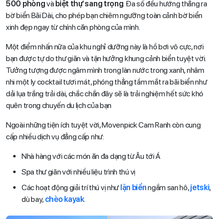
500 phòng
và
biệt thự sang trọng
. Đa số đều hướng thẳng ra
bờ biển Bãi Dài, cho phép bạn chiêm ngưỡng toàn cảnh bờ biển
xinh đẹp ngay từ chính căn phòng của mình.
Một điểm nhấn nữa của khu nghỉ dưỡng này là hồ bơi vô cực, nơi
bạn được tự do thư giãn và tận hưởng khung cảnh biển tuyệt vời.
Tưởng tượng được ngâm mình trong làn nước trong xanh, nhâm
nhi một ly cocktail tươi mát, phóng thẳng tầm mắt ra bãi biển như
dải lụa trắng trải dài, chắc chắn đây sẽ là trải nghiệm hết sức khó
quên trong chuyến du lịch của bạn
Ngoài những tiện ích tuyệt vời, Movenpick Cam Ranh còn cung
cấp nhiều dịch vụ đẳng cấp như:
Nhà hàng với các món ăn đa dạng từ Âu tới Á
Spa thư giãn với nhiều liệu trình thú vị
Các hoạt động giải trí thú vị như
lặn biển
ngắm san hô,
jetski
,
dù bay,
chèo kayak
.