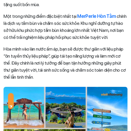
tặng suốt bốn mùa.
Một trong những điểm đặc biệt nhất tại
MerPerle Hòn Tằm
chính
là dịch vụ tắm bùn và chăm sóc sức khỏe. Khu nghỉ dưỡng tự hào
sở hữu khu phức hợp tắm bùn khoáng lớn nhất Việt Nam, nơi bạn
có thể trải nghiệm liệu pháp hồi phục sức khỏe tuyệt vời.
Hòa mình vào làn nước ấm áp, bạn sẽ được thư giãn với liệu pháp
“ôn tuyền thủy liệu pháp”, giúp tái tạo năng lượng và làm mới cơ
thể. Đây chính là nơi lý tưởng để bạn tận hưởng những giây phút
thư giãn tuyệt vời, tái sinh sức sống và chăm sóc toàn diện cho cơ
thể lẫn tinh thần.