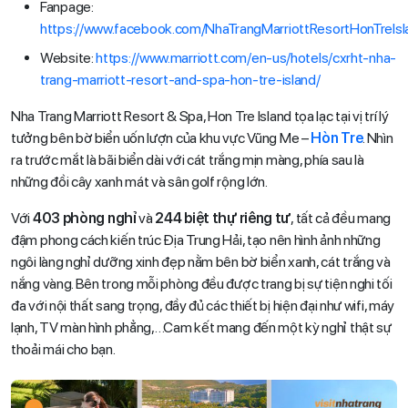
Fanpage:
https://www.facebook.com/NhaTrangMarriottResortHonTreIsl
Website:
https://www.marriott.com/en-us/hotels/cxrht-nha-
trang-marriott-resort-and-spa-hon-tre-island/
Nha Trang Marriott Resort & Spa, Hon Tre Island tọa lạc tại vị trí lý
tưởng bên bờ biển uốn lượn của khu vực Vũng Me –
Hòn Tre
. Nhìn
ra trước mắt là bãi biển dài với cát trắng mịn màng, phía sau là
những đồi cây xanh mát và sân golf rộng lớn.
Với
403 phòng nghỉ
và
244 biệt thự riêng tư
, tất cả đều mang
đậm phong cách kiến trúc Địa Trung Hải, tạo nên hình ảnh những
ngôi làng nghỉ dưỡng xinh đẹp nằm bên bờ biển xanh, cát trắng và
nắng vàng. Bên trong mỗi phòng đều được trang bị sự tiện nghi tối
đa với nội thất sang trọng, đầy đủ các thiết bị hiện đại như wifi, máy
lạnh, TV màn hình phẳng,…Cam kết mang đến một kỳ nghỉ thật sự
thoải mái cho bạn.