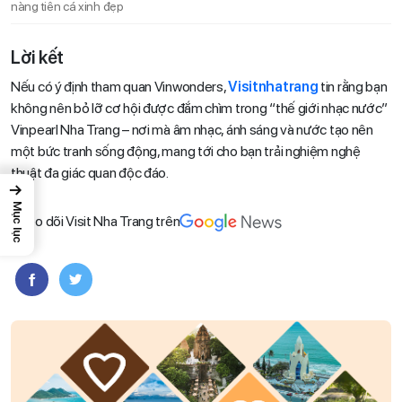
nàng tiên cá xinh đẹp
Lời kết
Nếu có ý định tham quan Vinwonders,
Visitnhatrang
tin rằng bạn
không nên bỏ lỡ cơ hội được đắm chìm trong “thế giới nhạc nước”
Vinpearl Nha Trang – nơi mà âm nhạc, ánh sáng và nước tạo nên
một bức tranh sống động, mang tới cho bạn trải nghiệm nghệ
thuật đa giác quan độc đáo.
→
Mục lục
Theo dõi Visit Nha Trang trên