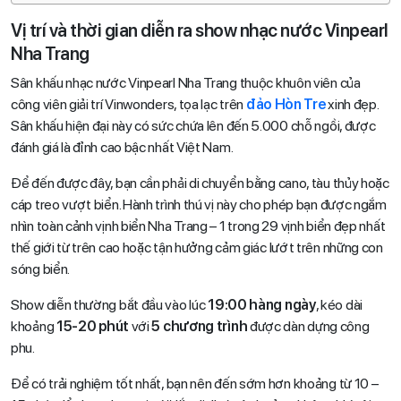
Vị trí và thời gian diễn ra show nhạc nước Vinpearl
Nha Trang
Sân khấu nhạc nước Vinpearl Nha Trang thuộc khuôn viên của
công viên giải trí Vinwonders, tọa lạc trên
đảo Hòn Tre
xinh đẹp.
Sân khấu hiện đại này có sức chứa lên đến 5.000 chỗ ngồi, được
đánh giá là đỉnh cao bậc nhất Việt Nam.
Để đến được đây, bạn cần phải di chuyển bằng cano, tàu thủy hoặc
cáp treo vượt biển. Hành trình thú vị này cho phép bạn được ngắm
nhìn toàn cảnh vịnh biển Nha Trang – 1 trong 29 vịnh biển đẹp nhất
thế giới từ trên cao hoặc tận hưởng cảm giác lướt trên những con
sóng biển.
Show diễn thường bắt đầu vào lúc
19:00 hàng ngày
, kéo dài
khoảng
15-20 phút
với
5 chương trình
được dàn dựng công
phu.
Để có trải nghiệm tốt nhất, bạn nên đến sớm hơn khoảng từ 10 –