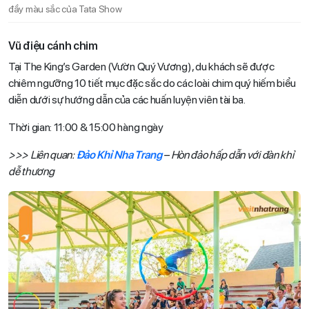
đầy màu sắc của Tata Show
Vũ điệu cánh chim
Tại The King’s Garden (Vườn Quý Vương), du khách sẽ được
chiêm ngưỡng 10 tiết mục đặc sắc do các loài chim quý hiếm biểu
diễn dưới sự hướng dẫn của các huấn luyện viên tài ba.
Thời gian: 11:00 & 15:00 hàng ngày
>>> Liên quan:
Đảo Khỉ Nha Trang
– Hòn đảo hấp dẫn với đàn khỉ
dễ thương