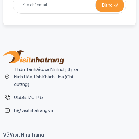
Thôn Tân Đảo, xã Ninh ích, thị xã
Ninh Hòa, tỉnh Khánh Hòa (
Chỉ
đường
)
0568.176.176
hi@visitnhatrang.vn
Về Visit Nha Trang