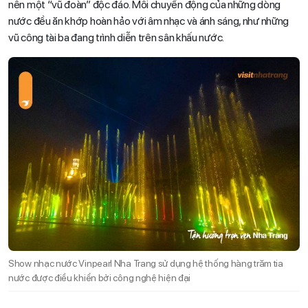
nên một “vũ đoàn” độc đáo. Mỗi chuyển động của những dòng
nước đều ăn khớp hoàn hảo với âm nhạc và ánh sáng, như những
vũ công tài ba đang trình diễn trên sân khấu nước.
Show nhạc nước Vinpearl Nha Trang sử dụng hệ thống hàng trăm tia
nước được điều khiển bởi công nghệ hiện đại