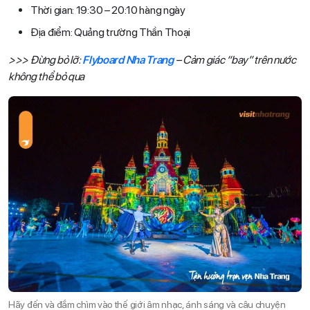
Thời gian: 19:30 – 20:10 hàng ngày
Địa điểm: Quảng trường Thần Thoại
>>> Đừng bỏ lỡ:
Flyboard Nha Trang
– Cảm giác “bay” trên nước
không thể bỏ qua
Hãy đến và đắm chìm vào thế giới âm nhạc, ánh sáng và câu chuyện