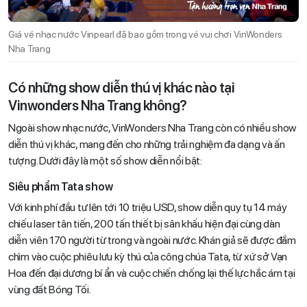
Giá vé nhạc nước Vinpearl đã bao gồm trong vé vui chơi VinWonders
Nha Trang
Có những show diễn thú vị khác nào tại
Vinwonders Nha Trang không?
Ngoài show nhạc nước, VinWonders Nha Trang còn có nhiều show
diễn thú vị khác, mang đến cho những trải nghiệm đa dạng và ấn
tượng. Dưới đây là một số show diễn nổi bật:
Siêu phẩm Tata show
Với kinh phí đầu tư lên tới 10 triệu USD, show diễn quy tụ 14 máy
chiếu laser tân tiến, 200 tấn thiết bị sân khấu hiện đại cùng dàn
diễn viên 170 người từ trong và ngoài nước. Khán giả sẽ được đắm
chìm vào cuộc phiêu lưu kỳ thú của công chúa Tata, từ xứ sở Vạn
Hoa đến đại dương bí ẩn và cuộc chiến chống lại thế lực hắc ám tại
vùng đất Bóng Tối.