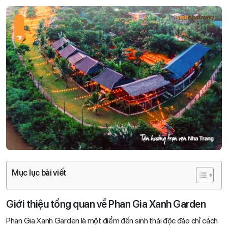
Mục lục bài viết
Giới thiệu tổng quan về Phan Gia Xanh Garden
Phan Gia Xanh Garden là một điểm đến sinh thái độc đáo chỉ cách