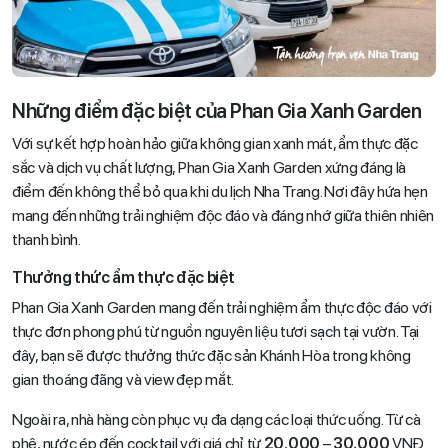
Những điểm đặc biệt của Phan Gia Xanh Garden
Với sự kết hợp hoàn hảo giữa không gian xanh mát, ẩm thực đặc
sắc và dịch vụ chất lượng, Phan Gia Xanh Garden xứng đáng là
điểm đến không thể bỏ qua khi du lịch Nha Trang. Nơi đây hứa hẹn
mang đến những trải nghiệm độc đáo và đáng nhớ giữa thiên nhiên
thanh bình.
Thưởng thức ẩm thực đặc biệt
Phan Gia Xanh Garden mang đến trải nghiệm ẩm thực độc đáo với
thực đơn phong phú từ nguồn nguyên liệu tươi sạch tại vườn. Tại
đây, bạn sẽ được thưởng thức đặc sản Khánh Hòa trong không
gian thoáng đãng và view đẹp mắt.
Ngoài ra, nhà hàng còn phục vụ đa dạng các loại thức uống. Từ cà
phê, nước ép đến cocktail với giá chỉ từ
20.000
–
30.000
VNĐ.