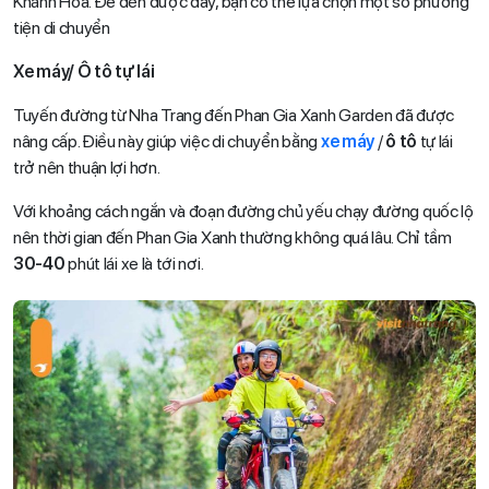
Khánh Hòa. Để đến được đây, bạn có thể lựa chọn một số phương
tiện di chuyển
Xe máy/ Ô tô tự lái
Tuyến đường từ Nha Trang đến Phan Gia Xanh Garden đã được
nâng cấp. Điều này giúp việc di chuyển bằng
xe máy
/
ô tô
tự lái
trở nên thuận lợi hơn.
Với khoảng cách ngắn và đoạn đường chủ yếu chạy đường quốc lộ
nên thời gian đến Phan Gia Xanh thường không quá lâu. Chỉ tầm
30-40
phút lái xe là tới nơi.