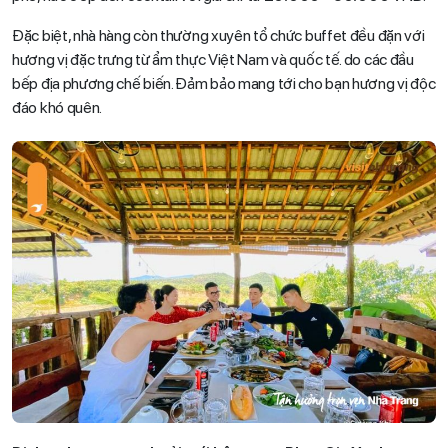
Đặc biệt, nhà hàng còn thường xuyên tổ chức buffet đều đặn với
hương vị đặc trưng từ ẩm thực Việt Nam và quốc tế. do các đầu
bếp địa phương chế biến. Đảm bảo mang tới cho bạn hương vị độc
đáo khó quên.