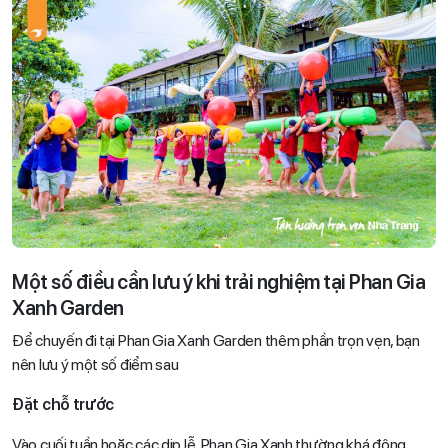
Một số điều cần lưu ý khi trải nghiệm tại Phan Gia
Xanh Garden
Để chuyến đi tại Phan Gia Xanh Garden thêm phần trọn vẹn, bạn
nên lưu ý một số điểm sau
Đặt chỗ trước
Vào cuối tuần hoặc các dịp lễ, Phan Gia Xanh thường khá đông