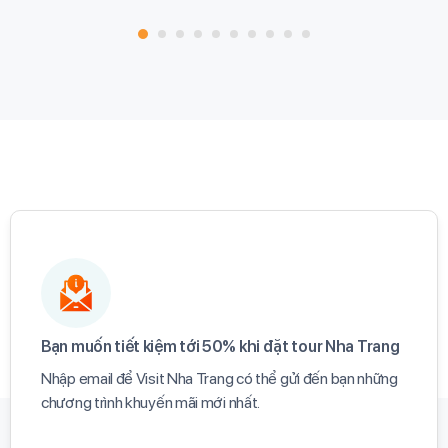
Bạn muốn tiết kiệm tới 50% khi đặt tour Nha Trang​
Nhập email để Visit Nha Trang có thể gửi đến bạn những
chương trình khuyến mãi mới nhất.​