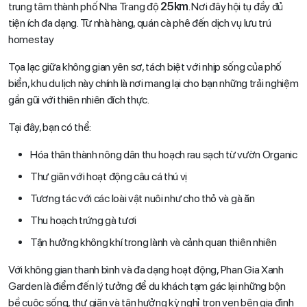
trung tâm thành phố Nha Trang độ
25km
. Nơi đây hội tụ đầy đủ
tiện ích đa dạng. Từ nhà hàng, quán cà phê đến dịch vụ lưu trú
homestay
Tọa lạc giữa không gian yên sơ, tách biệt với nhịp sống của phố
biển, khu du lịch này chính là nơi mang lại cho bạn những trải nghiệm
gần gũi với thiên nhiên đích thực.
Tại đây, bạn có thể:
Hóa thân thành nông dân thu hoạch rau sạch từ vườn Organic
Thư giãn với hoạt động câu cá thú vị
Tương tác với các loài vật nuôi như cho thỏ và gà ăn
Thu hoạch trứng gà tươi
Tận hưởng không khí trong lành và cảnh quan thiên nhiên
Với không gian thanh bình và đa dạng hoạt động, Phan Gia Xanh
Garden là điểm đến lý tưởng để du khách tạm gác lại những bộn
bề cuộc sống, thư giãn và tận hưởng kỳ nghỉ trọn vẹn bên gia đình