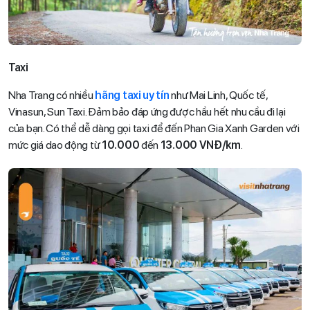
Taxi
Nha Trang có nhiều
hãng taxi uy tín
như Mai Linh, Quốc tế,
Vinasun, Sun Taxi. Đảm bảo đáp ứng được hầu hết nhu cầu đi lại
của bạn. Có thể dễ dàng gọi taxi để đến Phan Gia Xanh Garden với
mức giá dao động từ
10.000
đến
13.000 VNĐ/km
.