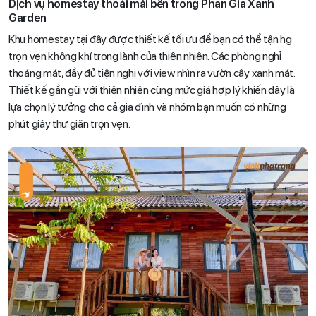
Dịch vụ homestay thoải mái bên trong Phan Gia Xanh
Garden
Khu homestay tại đây được thiết kế tối ưu để bạn có thể tận hg
trọn vẹn không khí trong lành của thiên nhiên. Các phòng nghỉ
thoáng mát, đầy đủ tiện nghi với view nhìn ra vườn cây xanh mát.
Thiết kế gần gũi với thiên nhiên cùng mức giá hợp lý khiến đây là
lựa chọn lý tưởng cho cả gia đình và nhóm bạn muốn có những
phút giây thư giãn trọn vẹn.