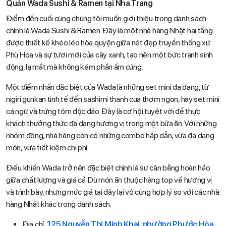
Quán Wada Sushi & Ramen tại Nha Trang
Điểm đến cuối cùng chúng tôi muốn giới thiệu trong danh sách
chính là Wada Sushi & Ramen. Đây là một nhà hàng Nhật hai tầng
được thiết kế khéo léo hòa quyện giữa nét đẹp truyền thống xứ
Phù Hoa và sự tươi mới của cây xanh, tạo nên một bức tranh sinh
động, lạ mắt mà không kém phần ấm cúng.
Một điểm nhấn đặc biệt của Wada là những set mini đa dạng, từ
nigiri gunkan tinh tế đến sashimi thanh cua thơm ngon, hay set mini
cá ngừ và trứng tôm độc đáo. Đây là cơ hội tuyệt vời để thực
khách thưởng thức đa dạng hương vị trong một bữa ăn. Với những
nhóm đông, nhà hàng còn có những combo hấp dẫn, vừa đa dạng
món, vừa tiết kiệm chi phí.
Điều khiến Wada trở nên đặc biệt chính là sự cân bằng hoàn hảo
giữa chất lượng và giá cả. Dù món ăn thuộc hàng top về hương vị
và trình bày, nhưng mức giá tại đây lại vô cùng hợp lý so với các nhà
hàng Nhật khác trong danh sách.
Địa chỉ:
125 Nguyễn Thị Minh Khai, phường Phước Hòa,