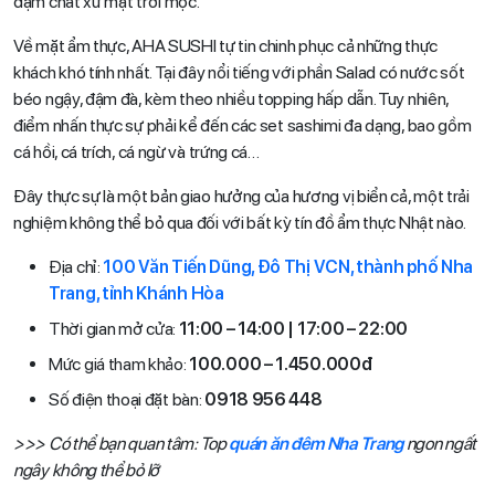
đậm chất xứ mặt trời mọc.
Về mặt ẩm thực, AHA SUSHI tự tin chinh phục cả những thực
khách khó tính nhất. Tại đây nổi tiếng với phần Salad có nước sốt
béo ngậy, đậm đà, kèm theo nhiều topping hấp dẫn. Tuy nhiên,
điểm nhấn thực sự phải kể đến các set sashimi đa dạng, bao gồm
cá hồi, cá trích, cá ngừ và trứng cá…
Đây thực sự là một bản giao hưởng của hương vị biển cả, một trải
nghiệm không thể bỏ qua đối với bất kỳ tín đồ ẩm thực Nhật nào.
Địa chỉ:
100 Văn Tiến Dũng, Đô Thị VCN, thành phố Nha
Trang, tỉnh Khánh Hòa
Thời gian mở cửa:
11:00 – 14:00 | 17:00 – 22:00
Mức giá tham khảo:
100.000 – 1.450.000đ
Số điện thoại đặt bàn:
0918 956 448
>>> Có thể bạn quan tâm: Top
quán ăn đêm Nha Trang
ngon ngất
ngây không thể bỏ lỡ