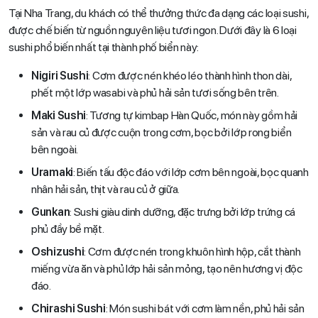
Tại Nha Trang, du khách có thể thưởng thức đa dạng các loại sushi,
được chế biến từ nguồn nguyên liệu tươi ngon. Dưới đây là 6 loại
sushi phổ biến nhất tại thành phố biển này:
Nigiri Sushi
: Cơm được nén khéo léo thành hình thon dài,
phết một lớp wasabi và phủ hải sản tươi sống bên trên.
Maki Sushi
: Tương tự kimbap Hàn Quốc, món này gồm hải
sản và rau củ được cuộn trong cơm, bọc bởi lớp rong biển
bên ngoài.
Uramaki
: Biến tấu độc đáo với lớp cơm bên ngoài, bọc quanh
nhân hải sản, thịt và rau củ ở giữa.
Gunkan
: Sushi giàu dinh dưỡng, đặc trưng bởi lớp trứng cá
phủ đầy bề mặt.
Oshizushi
: Cơm được nén trong khuôn hình hộp, cắt thành
miếng vừa ăn và phủ lớp hải sản mỏng, tạo nên hương vị độc
đáo.
Chirashi Sushi
: Món sushi bát với cơm làm nền, phủ hải sản