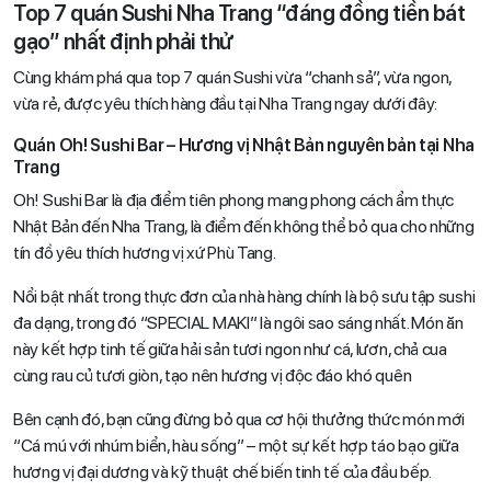
Top 7 quán Sushi Nha Trang “đáng đồng tiền bát
gạo” nhất định phải thử
Cùng khám phá qua top 7 quán Sushi vừa “chanh sả”, vừa ngon,
vừa rẻ, được yêu thích hàng đầu tại Nha Trang ngay dưới đây:
Quán Oh! Sushi Bar – Hương vị Nhật Bản nguyên bản tại Nha
Trang
Oh! Sushi Bar là địa điểm tiên phong mang phong cách ẩm thực
Nhật Bản đến Nha Trang, là điểm đến không thể bỏ qua cho những
tín đồ yêu thích hương vị xứ Phù Tang.
Nổi bật nhất trong thực đơn của nhà hàng chính là bộ sưu tập sushi
đa dạng, trong đó “SPECIAL MAKI” là ngôi sao sáng nhất. Món ăn
này kết hợp tinh tế giữa hải sản tươi ngon như cá, lươn, chả cua
cùng rau củ tươi giòn, tạo nên hương vị độc đáo khó quên
Bên cạnh đó, bạn cũng đừng bỏ qua cơ hội thưởng thức món mới
“Cá mú với nhúm biển, hàu sống” – một sự kết hợp táo bạo giữa
hương vị đại dương và kỹ thuật chế biến tinh tế của đầu bếp.