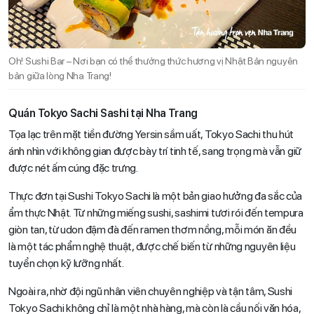
Oh! Sushi Bar – Nơi bạn có thể thưởng thức hương vị Nhật Bản nguyên
bản giữa lòng Nha Trang!
Quán Tokyo Sachi Sashi tại Nha Trang
Tọa lạc trên mặt tiền đường Yersin sầm uất, Tokyo Sachi thu hút
ánh nhìn với không gian được bày trí tinh tế, sang trọng mà vẫn giữ
được nét ấm cúng đặc trưng.
Thực đơn tại Sushi Tokyo Sachi là một bản giao hưởng đa sắc của
ẩm thực Nhật. Từ những miếng sushi, sashimi tươi rói đến tempura
giòn tan, từ udon đậm đà đến ramen thơm nồng, mỗi món ăn đều
là một tác phẩm nghệ thuật, được chế biến từ những nguyên liệu
tuyển chọn kỹ lưỡng nhất.
Ngoài ra, nhờ đội ngũ nhân viên chuyên nghiệp và tận tâm, Sushi
Tokyo Sachi không chỉ là một nhà hàng, mà còn là cầu nối văn hóa,