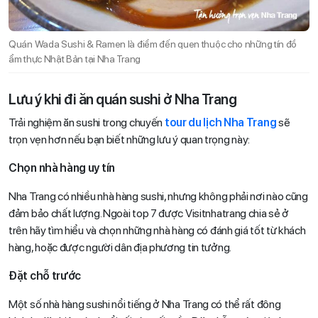
Quán Wada Sushi & Ramen là điểm đến quen thuộc cho những tín đồ
ẩm thực Nhật Bản tại Nha Trang
Lưu ý khi đi ăn quán sushi ở Nha Trang
Trải nghiệm ăn sushi trong chuyến
tour du lịch Nha Trang
sẽ
trọn vẹn hơn nếu bạn biết những lưu ý quan trọng này:
Chọn nhà hàng uy tín
Nha Trang có nhiều nhà hàng sushi, nhưng không phải nơi nào cũng
đảm bảo chất lượng. Ngoài top 7 được Visitnhatrang chia sẻ ở
trên hãy tìm hiểu và chọn những nhà hàng có đánh giá tốt từ khách
hàng, hoặc được người dân địa phương tin tưởng.
Đặt chỗ trước
Một số nhà hàng sushi nổi tiếng ở Nha Trang có thể rất đông