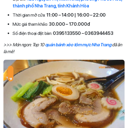
thành phố Nha Trang, tỉnh Khánh Hòa
Thời gian mở cửa:
11:00 – 14:00 | 16:00 – 22:00
Mức giá tham khảo:
30.000 – 170.000đ
Số điện thoại đặt bàn:
0395133550 – 0363944453
>>> Món ngon: Top 10
quán bánh xèo tôm mực Nha Trang
đã ăn
là mê!