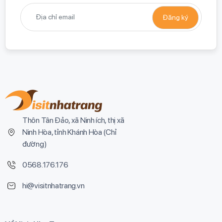
Thôn Tân Đảo, xã Ninh ích, thị xã
Ninh Hòa, tỉnh Khánh Hòa (
Chỉ
đường
)
0568.176.176
hi@visitnhatrang.vn