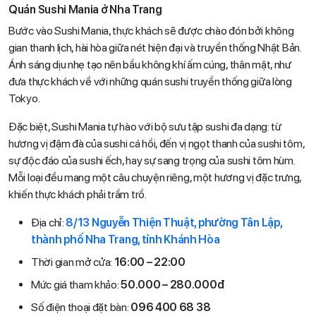
Quán Sushi Mania ở Nha Trang
Bước vào Sushi Mania, thực khách sẽ được chào đón bởi không
gian thanh lịch, hài hòa giữa nét hiện đại và truyền thống Nhật Bản.
Ánh sáng dịu nhẹ tạo nên bầu không khí ấm cúng, thân mật, như
đưa thực khách về với những quán sushi truyền thống giữa lòng
Tokyo.
Đặc biệt, Sushi Mania tự hào với bộ sưu tập sushi đa dạng: từ
hương vị đậm đà của sushi cá hồi, đến vị ngọt thanh của sushi tôm,
sự độc đáo của sushi ếch, hay sự sang trọng của sushi tôm hùm.
Mỗi loại đều mang một câu chuyện riêng, một hương vị đặc trưng,
khiến thực khách phải trầm trồ.
Địa chỉ:
8/13 Nguyễn Thiện Thuật, phường Tân Lập,
thành phố Nha Trang, tỉnh Khánh Hòa
Thời gian mở cửa:
16:00 – 22:00
Mức giá tham khảo:
50.000 – 280.000đ
Số điện thoại đặt bàn:
096 400 68 38