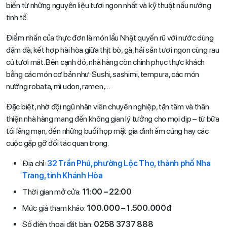
biến từ những nguyên liệu tươi ngon nhất và kỹ thuật nấu nướng
tinh tế.
Điểm nhấn của thực đơn là món lẩu Nhật quyến rũ với nước dùng
đậm đà, kết hợp hài hòa giữa thịt bò, gà, hải sản tươi ngon cùng rau
củ tươi mát. Bên cạnh đó, nhà hàng còn chinh phục thực khách
bằng các món cơ bản như: Sushi, sashimi, tempura, các món
nướng robata, mì udon, ramen,…
Đặc biệt, nhờ đội ngũ nhân viên chuyên nghiệp, tận tâm và thân
thiện nhà hàng mang đến không gian lý tưởng cho mọi dịp – từ bữa
tối lãng mạn, đến những buổi họp mặt gia đình ấm cúng hay các
cuộc gặp gỡ đối tác quan trọng.
Địa chỉ:
32 Trần Phú, phường Lộc Thọ, thành phố Nha
Trang, tỉnh Khánh Hòa
Thời gian mở cửa:
11:00 – 22:00
Mức giá tham khảo:
100.000 – 1.500.000đ
Số điện thoại đặt bàn:
0258 3737 888