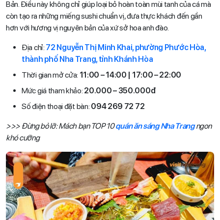
Bản. Điều này không chỉ giúp loại bỏ hoàn toàn mùi tanh của cá mà
còn tạo ra những miếng sushi chuẩn vị, đưa thực khách đến gần
hơn với hương vị nguyên bản của xứ sở hoa anh đào.
Địa chỉ:
72 Nguyễn Thị Minh Khai, phường Phước Hòa,
thành phố Nha Trang, tỉnh Khánh Hòa
Thời gian mở cửa:
11:00 – 14:00 | 17:00 – 22:00
Mức giá tham khảo:
20.000 – 350.000đ
Số điện thoại đặt bàn:
094 269 72 72
>>> Đừng bỏ lỡ: Mách bạn TOP 10
quán ăn sáng Nha Trang
ngon
khó cưỡng