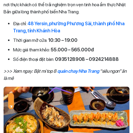
nơi thực khách có thể trải nghiệm trọn vẹn tinh hoa ẩm thực Nhật
Bản giữa lòng thành phố biển Nha Trang.
Địa chỉ:
48 Yersin, phường Phương Sài, thành phố Nha
Trang, tỉnh Khánh Hòa
Thời gian mở cửa:
10:30 – 19:00
Mức giá tham khảo:
55.000 – 565.000đ
Số điện thoại đặt bàn:
0935128908 – 0924214888
>>> Xem ngay: Bật mí top 8
quán chay Nha Trang
“siêu ngon” ăn
là mê