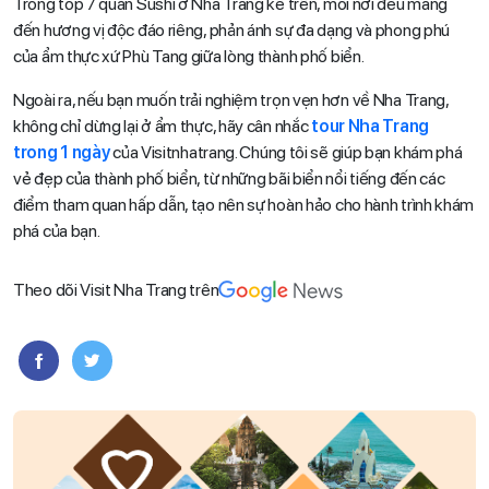
Trong top 7 quán Sushi ở Nha Trang kể trên, mỗi nơi đều mang
đến hương vị độc đáo riêng, phản ánh sự đa dạng và phong phú
của ẩm thực xứ Phù Tang giữa lòng thành phố biển.
Ngoài ra, nếu bạn muốn trải nghiệm trọn vẹn hơn về Nha Trang,
không chỉ dừng lại ở ẩm thực, hãy cân nhắc
tour Nha Trang
trong 1 ngày
của Visitnhatrang. Chúng tôi sẽ giúp bạn khám phá
vẻ đẹp của thành phố biển, từ những bãi biển nổi tiếng đến các
điểm tham quan hấp dẫn, tạo nên sự hoàn hảo cho hành trình khám
phá của bạn.
Theo dõi Visit Nha Trang trên