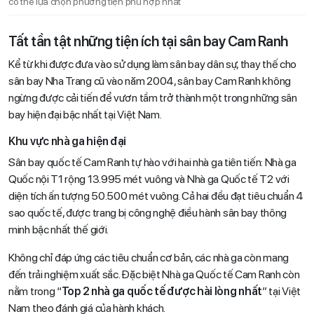
có thể lựa chọn phương tiện phù hợp nhất
Tất tần tật những tiện ích tại sân bay Cam Ranh
Kể từ khi được đưa vào sử dụng làm sân bay dân sự, thay thế cho
sân bay Nha Trang cũ vào năm 2004, sân bay Cam Ranh không
ngừng được cải tiến để vươn tầm trở thành một trong những sân
bay hiện đại bậc nhất tại Việt Nam.
Khu vực nhà ga hiện đại
Sân bay quốc tế Cam Ranh tự hào với hai nhà ga tiên tiến: Nhà ga
Quốc nội T1 rộng 13.995 mét vuông và Nhà ga Quốc tế T2 với
diện tích ấn tượng 50.500 mét vuông. Cả hai đều đạt tiêu chuẩn 4
sao quốc tế, được trang bị công nghệ điều hành sân bay thông
minh bậc nhất thế giới.
Không chỉ đáp ứng các tiêu chuẩn cơ bản, các nhà ga còn mang
đến trải nghiệm xuất sắc. Đặc biệt Nhà ga Quốc tế Cam Ranh còn
nằm trong “
Top 2 nhà ga quốc tế được hài lòng nhất
” tại Việt
Nam theo đánh giá của hành khách.