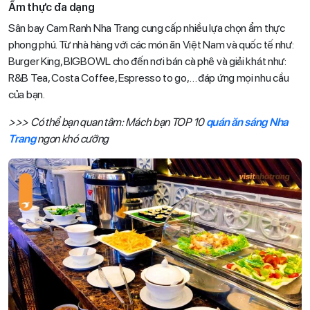
Ẩm thực đa dạng
Sân bay Cam Ranh Nha Trang cung cấp nhiều lựa chọn ẩm thực
phong phú. Từ nhà hàng với các món ăn Việt Nam và quốc tế như:
Burger King, BIGBOWL cho đến nơi bán cà phê và giải khát như:
R&B Tea, Costa Coffee, Espresso to go,… đáp ứng mọi nhu cầu
của bạn.
>>> Có thể bạn quan tâm: Mách bạn TOP 10
quán ăn sáng Nha
Trang
ngon khó cưỡng