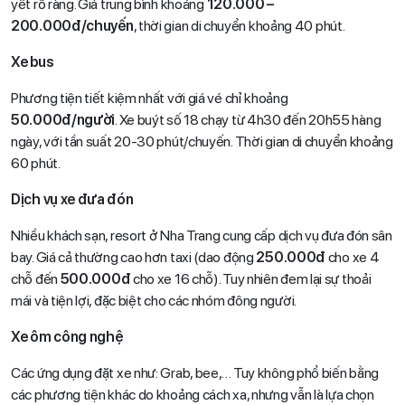
yết rõ ràng. Giá trung bình khoảng
120.000 –
200.000đ/chuyến
, thời gian di chuyển khoảng 40 phút.
Xe bus
Phương tiện tiết kiệm nhất với giá vé chỉ khoảng
50.000đ/người
. Xe buýt số 18 chạy từ 4h30 đến 20h55 hàng
ngày, với tần suất 20-30 phút/chuyến. Thời gian di chuyển khoảng
60 phút.
Dịch vụ xe đưa đón
Nhiều khách sạn, resort ở Nha Trang cung cấp dịch vụ đưa đón sân
bay. Giá cả thường cao hơn taxi (dao động
250.000đ
cho xe 4
chỗ đến
500.000đ
cho xe 16 chỗ). Tuy nhiên đem lại sự thoải
mái và tiện lợi, đặc biệt cho các nhóm đông người.
Xe ôm công nghệ
Các ứng dụng đặt xe như: Grab, bee,… Tuy không phổ biến bằng
các phương tiện khác do khoảng cách xa, nhưng vẫn là lựa chọn