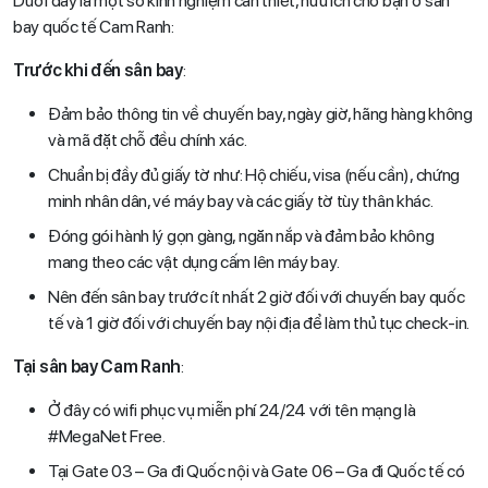
Dưới đây là một số kinh nghiệm cần thiết, hữu ích cho bạn ở sân
bay quốc tế Cam Ranh:
Trước khi đến sân bay
:
Đảm bảo thông tin về chuyến bay, ngày giờ, hãng hàng không
và mã đặt chỗ đều chính xác.
Chuẩn bị đầy đủ giấy tờ như: Hộ chiếu, visa (nếu cần), chứng
minh nhân dân, vé máy bay và các giấy tờ tùy thân khác.
Đóng gói hành lý gọn gàng, ngăn nắp và đảm bảo không
mang theo các vật dụng cấm lên máy bay.
Nên đến sân bay trước ít nhất 2 giờ đối với chuyến bay quốc
tế và 1 giờ đối với chuyến bay nội địa để làm thủ tục check-in.
Tại sân bay Cam Ranh
:
Ở đây có wifi phục vụ miễn phí 24/24 với tên mạng là
#MegaNet Free.
Tại Gate 03 – Ga đi Quốc nội và Gate 06 – Ga đi Quốc tế có