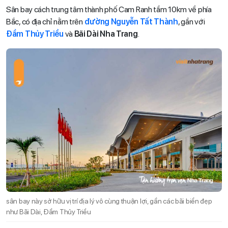
Sân bay cách trung tâm thành phố Cam Ranh tầm 10km về phía
Bắc, có địa chỉ nằm trên
đường Nguyễn Tất Thành
, gần với
Đầm Thủy Triều
và
Bãi Dài Nha Trang
.
sân bay này sở hữu vị trí địa lý vô cùng thuận lợi, gần các bãi biển đẹp
như Bãi Dài, Đầm Thủy Triều