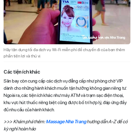
Hãy tận dụng tối đa dịch vụ Wi-Fi miễn phí để chuyến đi của bạn thêm
phần tiện lợi và thú vị
Các tiện ích khác
Sân bay còn cung cấp các dịch vụ đẳng cấp như phòng chờ VIP
dành cho những hành khách muốn tận hưởng không gian riêng tư.
Ngoài ra, các tiện ích khác như máy ATM và trạm sạc điện thoại,
khu vực hút thuốc riêng biệt cũng được bố trí hợp lý, đáp ứng đầy
đủ nhu cầu của hành khách.
>>> Khám phá thêm:
Massage Nha Trang
hướng dẫn A-Z để có
kỳ nghỉ hoàn hảo