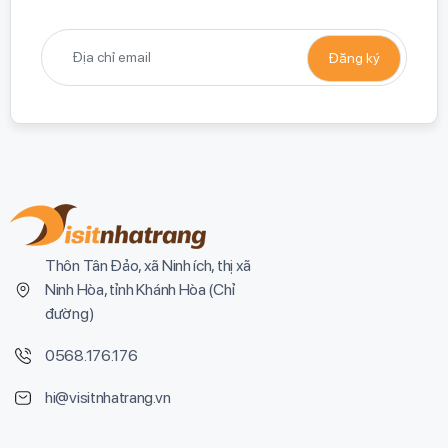
Thôn Tân Đảo, xã Ninh ích, thị xã
Ninh Hòa, tỉnh Khánh Hòa (
Chỉ
đường
)
0568.176.176
hi@visitnhatrang.vn