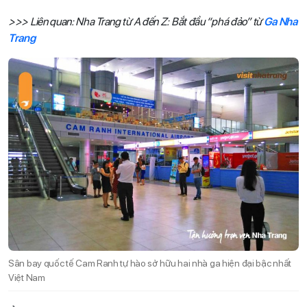
>>> Liên quan: Nha Trang từ A đến Z: Bắt đầu “phá đảo” từ
Ga Nha
Trang
Sân bay quốc tế Cam Ranh tự hào sở hữu hai nhà ga hiện đại bậc nhất
Việt Nam