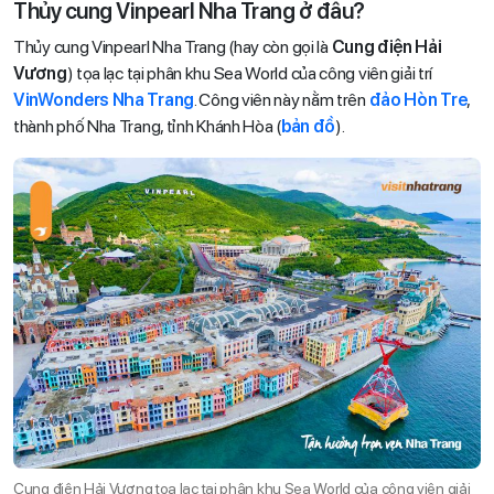
Thủy cung Vinpearl Nha Trang ở đâu?
Thủy cung Vinpearl Nha Trang (hay còn gọi là
Cung điện Hải
Vương
) tọa lạc tại phân khu Sea World của công viên giải trí
VinWonders Nha Trang
. Công viên này nằm trên
đảo Hòn Tre
,
thành phố Nha Trang, tỉnh Khánh Hòa (
bản đồ
).
Cung điện Hải Vương tọa lạc tại phân khu Sea World của công viên giải