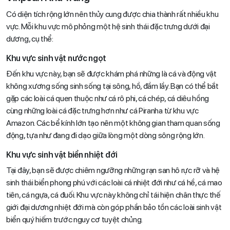
Có diện tích rộng lớn nên thủy cung được chia thành rất nhiều khu
vực. Mỗi khu vực mô phỏng một hệ sinh thái đặc trưng dưới đại
dương, cụ thể:
Khu vực sinh vật nước ngọt
Đến khu vực này, bạn sẽ được khám phá những là cá và động vật
không xương sống sinh sống tại sông, hồ, đầm lầy. Bạn có thể bắt
gặp các loài cá quen thuộc như cá rô phi, cá chép, cá diêu hồng
cùng những loài cá đặc trưng hơn như cá Piranha từ khu vực
Amazon. Các bể kính lớn tạo nên một không gian tham quan sống
động, tựa như đang đi dạo giữa lòng một dòng sông rộng lớn.
Khu vực sinh vật biển nhiệt đới
Tại đây, bạn sẽ được chiêm ngưỡng những rạn san hô rực rỡ và hệ
sinh thái biển phong phú với các loài cá nhiệt đới như cá hề, cá mao
tiên, cá ngựa, cá đuối. Khu vực này không chỉ tái hiện chân thực thế
giới đại dương nhiệt đới mà còn góp phần bảo tồn các loài sinh vật
biển quý hiếm trước nguy cơ tuyệt chủng.