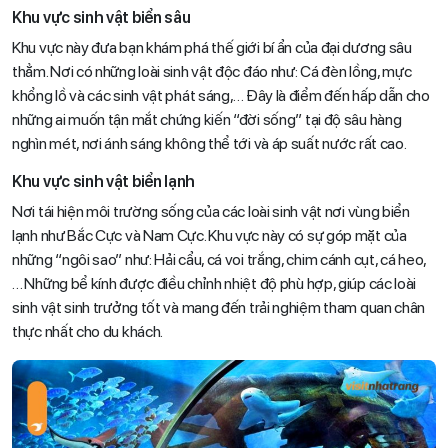
Khu vực sinh vật biển sâu
Khu vực này đưa bạn khám phá thế giới bí ẩn của đại dương sâu
thẳm. Nơi có những loài sinh vật độc đáo như: Cá đèn lồng, mực
khổng lồ và các sinh vật phát sáng,… Đây là điểm đến hấp dẫn cho
những ai muốn tận mắt chứng kiến “đời sống” tại độ sâu hàng
nghìn mét, nơi ánh sáng không thể tới và áp suất nước rất cao.
Khu vực sinh vật biển lạnh
Nơi tái hiện môi trường sống của các loài sinh vật nơi vùng biển
lạnh như Bắc Cực và Nam Cực. Khu vực này có sự góp mặt của
những “ngôi sao” như: Hải cẩu, cá voi trắng, chim cánh cụt, cá heo,
… Những bể kính được điều chỉnh nhiệt độ phù hợp, giúp các loài
sinh vật sinh trưởng tốt và mang đến trải nghiệm tham quan chân
thực nhất cho du khách.