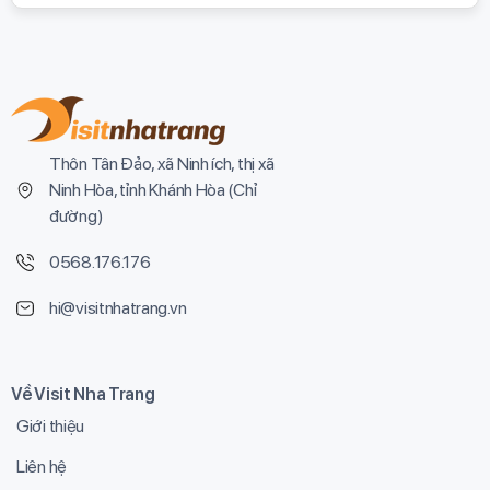
Thôn Tân Đảo, xã Ninh ích, thị xã
Ninh Hòa, tỉnh Khánh Hòa (
Chỉ
đường
)
0568.176.176
hi@visitnhatrang.vn
Về Visit Nha Trang
Giới thiệu
Liên hệ