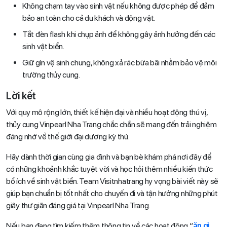
Không chạm tay vào sinh vật nếu không được phép để đảm
bảo an toàn cho cả du khách và động vật.
Tắt đèn flash khi chụp ảnh để không gây ảnh hưởng đến các
sinh vật biển.
Giữ gìn vệ sinh chung, không xả rác bừa bãi nhằm bảo vệ môi
trường thủy cung.
Lời kết
Với quy mô rộng lớn, thiết kế hiện đại và nhiều hoạt động thú vị,
thủy cung Vinpearl Nha Trang chắc chắn sẽ mang đến trải nghiệm
đáng nhớ về thế giới đại dương kỳ thú.
Hãy dành thời gian cùng gia đình và bạn bè khám phá nơi đây để
có những khoảnh khắc tuyệt vời và học hỏi thêm nhiều kiến thức
bổ ích về sinh vật biển. Team Visitnhatrang hy vọng bài viết này sẽ
giúp bạn chuẩn bị tốt nhất cho chuyến đi và tận hưởng những phút
giây thư giãn đáng giá tại Vinpearl Nha Trang.
Nếu bạn đang tìm kiếm thêm thông tin về các hoạt động “
ăn gì
,