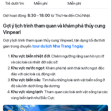
Trẻ dưới 1m
Miễn phí
Miễn phí
Giờ hoạt động:
8:30
–
18:00
từ Thứ Hai đến Chủ Nhật.
Gợi ý lịch trình tham quan và khám phá thủy cung
Vinpearl
Gợi ý lịch trình tham quan thủy cung Vinpearl, tận dụng tối đa thời
gian trong chuyến
tour du lịch Nha Trang 1 ngày
:
Khu vực biển nhiệt đới
: Chiêm ngưỡng rặng san hô rực rỡ
và các loài cá nhiệt đới sặc sỡ.
Khu vực nước ngọt
: Khám phá hệ sinh thái nước ngọt độc
đáo với các loài cá, động vật.
Khu vực biển sâu
: Tìm hiểu những loài sinh vật biển sống ở
độ sâu lớn dưới lòng đại dương.
Khu vực vùng lạnh
: Tham quan các loài sinh vật sống tại các
vùng biển lạnh như Bắc Cực.