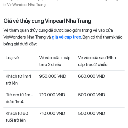
trí VinWonders Nha Trang
Giá vé thủy cung Vinpearl Nha Trang
Vé tham quan thủy cung đã được bao gồm trong vé vào cửa
VinWonders Nha Trang và
giá vé cáp treo
. Bạn có thể tham khảo
bảng giá dưới đây:
Loại vé
Vé vào cửa + cáp
Vé vào cửa sau 16h +
treo 2 chiều
cáp treo 2 chiều
Khách từ 1m4
950.000 VND
660.000 VND
trở lên
Trẻ em từ 1m –
710.000 VND
500.000 VND
dưới 1m4
Khách từ 60
710.000 VND
500.000 VND
tuổi trở lên