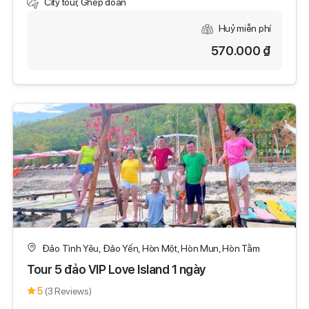
City tour, Ghép đoàn
Huỷ miễn phí
570.000 ₫
Đảo Tình Yêu, Đảo Yến, Hòn Một, Hòn Mun, Hòn Tằm
Tour 5 đảo VIP Love Island 1 ngày
5
(3 Reviews)