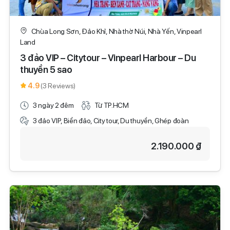
Chùa Long Sơn, Đảo Khỉ, Nhà thờ Núi, Nhà Yến, Vinpearl
Land
3 đảo VIP – Citytour – Vinpearl Harbour – Du
thuyền 5 sao
4.9
(3 Reviews)
3 ngày 2 đêm
Từ TP.HCM
3 đảo VIP, Biển đảo, City tour, Du thuyền, Ghép đoàn
2.190.000 ₫