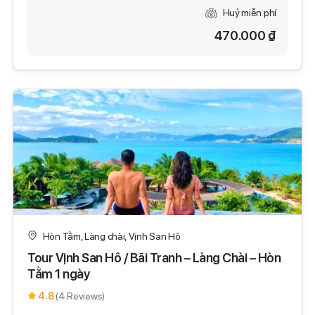
Huỷ miễn phí
470.000 ₫
Hòn Tằm, Làng chài, Vịnh San Hô
Tour Vịnh San Hô / Bãi Tranh – Làng Chài – Hòn
Tằm 1 ngày
4.8
(4 Reviews)