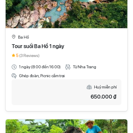
Ba Hồ
Tour suối Ba Hồ 1 ngày
5
(3 Reviews)
1 ngày (8:00 đến 16:00)
Từ Nha Trang
Ghép đoàn, Picnic cắm trại
Huỷ miễn phí
650.000 ₫