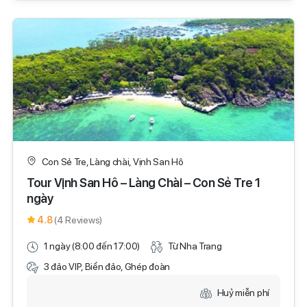
Con Sẻ Tre, Làng chài, Vịnh San Hô
Tour Vịnh San Hô – Làng Chài – Con Sẻ Tre 1
ngày
4.8
(4 Reviews)
1 ngày (8:00 đến 17:00)
Từ Nha Trang
3 đảo VIP, Biển đảo, Ghép đoàn
Huỷ miễn phí