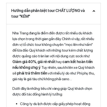
Hướng dẫn phân biệt tour CHẤT LƯỢNG và
tour "KÉM"
Nha Trang đang là điểm đến được rất nhiều du khách
lựa chọn trong thời gian gần đây. Chính vì vậy, rất nhiều
đơn vị tổ chức tour không chuyên “mọc lên như nấm”
để lừa đảo Quý khách với những tour kém chất lượng
được quảng cáo tràn lan với nội dung cực sock như:
Giảm giá 40%
,
giá rẻ nhất
hay
cam kết hoàn tiền
nếu không ưng ý
. Tuy nhiên, sau khi lên xe Quý khách
sẽ
phải trả thêm tiền
với nhiều lý do như: Phí phụ thu,
giá này là giá tàu chứ không phải cano…
Dưới đây là những tiêu chí vàng giúp Quý khách chọn
được đối tác đồng hành lý tưởng:
Công ty du lịch được cấp giấy phép hoạt động