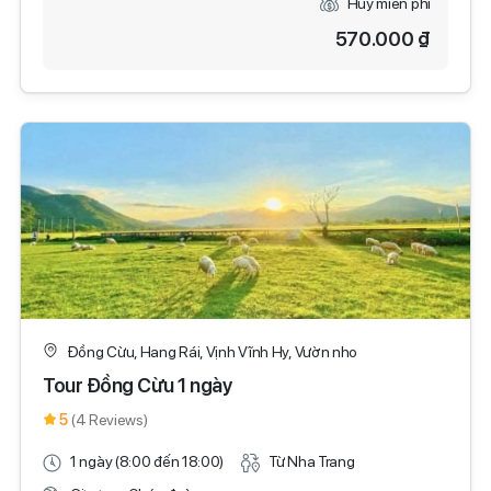
Huỷ miễn phí
570.000 ₫
Đồng Cừu, Hang Rái, Vịnh Vĩnh Hy, Vườn nho
Tour Đồng Cừu 1 ngày
5
(4 Reviews)
1 ngày (8:00 đến 18:00)
Từ Nha Trang