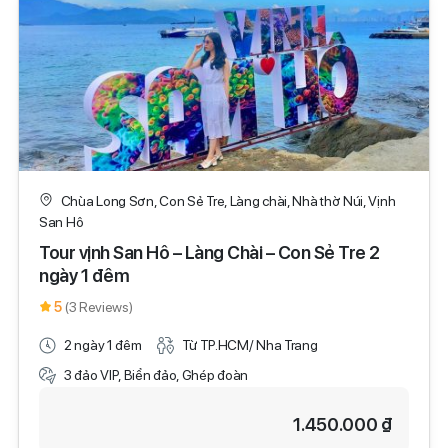
Chùa Long Sơn, Con Sẻ Tre, Làng chài, Nhà thờ Núi, Vịnh
San Hô
Tour vịnh San Hô – Làng Chài – Con Sẻ Tre 2
ngày 1 đêm
5
(3 Reviews)
2 ngày 1 đêm
Từ TP.HCM/ Nha Trang
3 đảo VIP, Biển đảo, Ghép đoàn
1.450.000 ₫