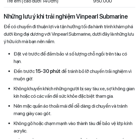
Trẻ em ( cao dưới 140cm)
950.000
Những lưu ý khi trải nghiệm Vinpearl Submarine
Để có chuyến đi thuận lợi và tận hưởng tối đa hành trình khám phá
dưới lòng đại dương với Vinpearl Submarine, dưới đây là những lưu
ý hữu ích mà bạn nên nắm.
Đặt vé trước để đảm bảo vì số lượng chỗ ngồi trên tàu có
hạn.
Đến trước
15-30 phút
để tránh bỏ lỡ chuyến trải nghiệm vì
muộn giờ.
Không khuyến khích những người bị say tàu xe, sợ không gian
kín hoặc có các vấn đề sức khỏe đặc biệt tham gia.
Nên mặc quần áo thoải mái để dễ dàng di chuyển và tránh
mang giày cao gót.
Không gõ hoặc chạm mạnh vào thành tàu để bảo vệ lớp kính
acrylic.