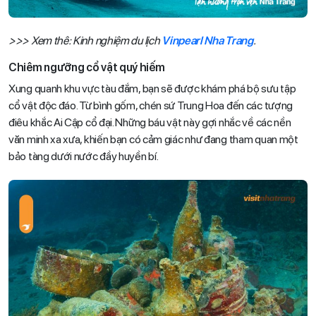
>>> Xem thê: Kinh nghiệm du lịch
Vinpearl Nha Trang
.
Chiêm ngưỡng cổ vật quý hiếm
Xung quanh khu vực tàu đắm, bạn sẽ được khám phá bộ sưu tập
cổ vật độc đáo. Từ bình gốm, chén sứ Trung Hoa đến các tượng
điêu khắc Ai Cập cổ đại. Những báu vật này gợi nhắc về các nền
văn minh xa xưa, khiến bạn có cảm giác như đang tham quan một
bảo tàng dưới nước đầy huyền bí.