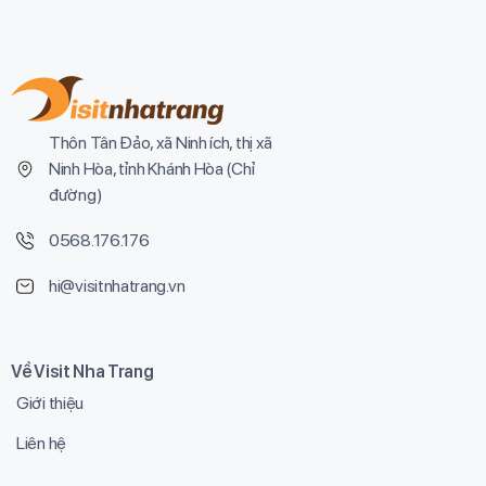
Thôn Tân Đảo, xã Ninh ích, thị xã
Ninh Hòa, tỉnh Khánh Hòa (
Chỉ
đường
)
0568.176.176
hi@visitnhatrang.vn
Về Visit Nha Trang
Giới thiệu
Liên hệ