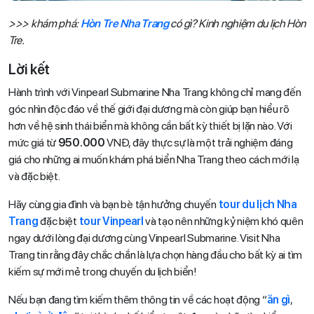
>>> khám phá:
Hòn Tre Nha Trang
có gì? Kinh nghiệm du lịch Hòn
Tre.
Lời kết
Hành trình với Vinpearl Submarine Nha Trang không chỉ mang đến
góc nhìn độc đáo về thế giới đại dương mà còn giúp bạn hiểu rõ
hơn về hệ sinh thái biển mà không cần bất kỳ thiết bị lặn nào. Với
mức giá từ
950.000
VNĐ, đây thực sự là một trải nghiệm đáng
giá cho những ai muốn khám phá biển Nha Trang theo cách mới lạ
và đặc biệt.
Hãy cùng gia đình và bạn bè tận hưởng chuyến
tour du lịch Nha
Trang
đặc biệt
tour Vinpearl
và tạo nên những kỷ niệm khó quên
ngay dưới lòng đại dương cùng Vinpearl Submarine. Visit Nha
Trang tin rằng đây chắc chắn là lựa chọn hàng đầu cho bất kỳ ai tìm
kiếm sự mới mẻ trong chuyến du lịch biển!
Nếu bạn đang tìm kiếm thêm thông tin về các hoạt động “
ăn gì
,