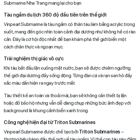
Submarine Nha Trang mang lại cho bạn:
Tàu ngầm du lịch 360 độ đầu tiên trên thế giới
Vinpearl Submarine là tàu ngầm có thân tàu làm bằng acrylic trong
suốt, mang đến góc nhìn toàn cảnh đại dương như không hề có rào
cản. Đây là cơ hội độc nhất để bạn khám phá thế giới biển một
cách chân thực và ngoạn mục.
Trải nghiệm thị giác vô cực
Khi tàu bắt đầu lặn xuống mặt nước, bạn sẽ được chiêm ngưỡng
thế giới đại dương đầy sống động. Từng đàn cá và rạn san hô đầy
sắc màu dần hiện ra ngay trước mắt.
Tàu thiết kế an toàn và thoải mái, bạn sẽ không cần thiết bị lặn
hoặc đồ bảo hộ nhưng vẫn dễ dàng chụp những bức ảnh đẹp với
background là khung cảnh biển xanh trong.
Công nghệ hiện đại từ Triton Submarines
Vinpearl Submarine được chế tạo bởi
Triton Submarines
–
thương hiệu hàng đầu thế giới về tàu ngầm. Vì thế con tàu này đảm