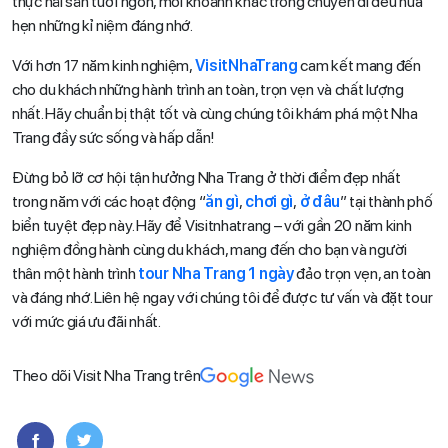
thực hải sản tươi ngon, mỗi khoảnh khắc trong chuyến đi đều hứa
hẹn những kỉ niệm đáng nhớ.
Với hơn 17 năm kinh nghiệm,
VisitNhaTrang
cam kết mang đến
cho du khách những hành trình an toàn, trọn vẹn và chất lượng
nhất. Hãy chuẩn bị thật tốt và cùng chúng tôi khám phá một Nha
Trang đầy sức sống và hấp dẫn!
Đừng bỏ lỡ cơ hội tận hưởng Nha Trang ở thời điểm đẹp nhất
trong năm với các hoạt động “
ăn gì
,
chơi gì
,
ở đâu
” tại thành phố
biển tuyệt đẹp này. Hãy để Visitnhatrang – với gần 20 năm kinh
nghiệm đồng hành cùng du khách, mang đến cho bạn và người
thân một hành trình
tour Nha Trang 1 ngày
đảo trọn vẹn, an toàn
và đáng nhớ. Liên hệ ngay với chúng tôi để được tư vấn và đặt tour
với mức giá ưu đãi nhất.
Theo dõi Visit Nha Trang trên