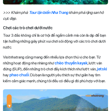
>>> Khám phá:
Tour lặn biển Nha Trang
khám phá rặng san hô
cực đẹp.
Chơi các trò chơi dưới nước
Tour 3 đảo không chỉ là cơ hội để ngắm cảnh mà còn là dịp để bạn
tận hưởng những giây phút vui chơi sôi động với các trò chơi dưới
nước.
Visitnhatrang cũng mang đến nhiều lựa chọn thú vị cho bạn. Từ
những hoạt động nhẹ nhàng như
chèo thuyền kayak
, lướt ván
đứng (SUP), đến những trò chơi đầy kích thích như lướt ván,
jetski
hay
phao chuối
. Dù bạn là người yêu thích sự thư giãn hay tìm
kiếm cảm giác mạnh, chúng tôi đều có điều gì đó phù hợp với bạn.