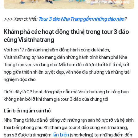
>>> Xem chi tiết:
Tour 3 đảo Nha Trang gồm những đảo nào
?
Khám phá các hoạt động thú vị trong tour 3 đảo
cùng Visitnhatrang
Với hơn 17 năm kinh nghiệm đồng hành cùng du khách,
VisitnhaTrang tự hào mang đến những hành trình khám phá Nha
Trang trọn vẹn và đáng nhớ. Mỗi tour đều được thiết kế tỉ mỉ, kết
hợp giữa thiên nhiên tuyệt đẹp, văn hóa địa phương và những trải
nghiệm độc đáo.
Dưới đây là 03 hoạt động hấp dẫn mà Visitnhatrang tin rằng bạn
không nên bỏ lỡ khi tham gia tour 3 đảo của chúng tôi
Lặn biển ngắm san hô
Nha Trang từ lâu đã nổi tiếng với những rạn san hô rực rỡ và hệ sinh
thái biển phong phú. Khi tham gia tour 3 đảo cùng Visitnhatrang,
bạn sẽ được trải nghiệm
lặn biển
(snorkeling) tại những điểm đến