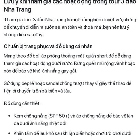
Lưu ý khi tham gia các hoạt động trong tour 3 đảo
Nha Trang
Tham gia tour 3 đảo Nha Trang là một trải nghiệm tuyệt vời, nhưng
để chuyến đi diễn ra suôn sẻ, an toàn và thoải mái, bạn nên lưu ý
những điều sau đây:
Chuẩn bị trang phục và đồ dùng cá nhân
Mang theo đồ bơi, áo phông thoáng mát, quần short để dễ dàng
tham gia các hoạt động dưới nước. Đừng quên mũ rộng vành hoặc
nón để bảo vệ khỏi ánh nắng gay gắt.
Sử dụng dép lê hoặc sandal chống trượt thay vì giày thể thao để
tiện di chuyển trên bãi biển và tàu.
Đồ dùng cần thiết:
Kem chống nắng (SPF 50+) và áo chống nắng để bảo vệ làn
da dưới ánh nắng nhiệt đới.
Khăn tắm để lau khô sau khi lặn biển hoặc chơi trò chơi dưới