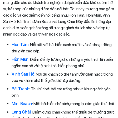
mang đến cho du khách trải nghiệm du lịch biển đảo khó quên nhờ
sự kết hợp của những điểm đến nổi bật. Tour này thường bao gồm
các đảo và các điểm đến nổi tiếng như: Hòn Tằm, Hòn Mun, Vịnh
San Hô, Bãi Tranh, Mini Beach và Làng Chài. Đây đều là những địa
danh được công nhận rộng rãi trong ngành du lịch nhờ vẻ đẹp tự
nhiên độc đáo và giá trị văn hóa đặc sắc.
Hòn Tằm
: Nổi bật với bãi biển xanh mướt và các hoạt động
thư giãn cao cấp.
Hòn Mun
: Điểm đến lý tưởng cho những ai yêu thích lặn biển
ngắm san hô và hệ sinh thái biển phong phú.
Vịnh San Hô
: Nơi du khách có thể tận hưởng làn nước trong
veo và khám phá thế giới dưới đại dương.
Bãi Tranh
: Thu hút bởi bãi cát trắng mịn và khung cảnh yên
bình.
Mini Beach
: Một bãi biển nhỏ xinh, mang lại cảm giác thư thái.
Làng Chài
: Điểm dừng chân không thể thiếu để thưởng thức