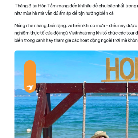
Tháng 3 tại Hòn Tằm mang đến khí hậu dễ chịu bậc nhất trong 
như mùa hè mà vẫn đủ ấm áp để tận hưởng biển cả.
Nắng nhẹ nhàng, biển lặng, và hiếm khi có mưa – điều này được 
nghiệm thực tế của đội ngũ Visitnhatrang khi tổ chức các tour đ
biển trong xanh hay tham gia các hoạt động ngoài trời mà không 