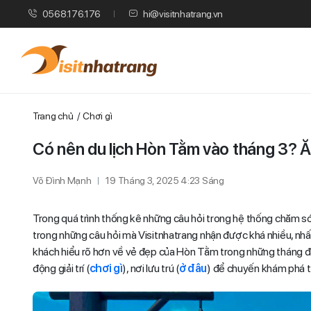
0568.176.176
hi@visitnhatrang.vn
Trang chủ
Chơi gì
Có nên du lịch Hòn Tằm vào tháng 3? Ăn
Võ Đình Mạnh
19 Tháng 3, 2025 4:23 Sáng
Trong quá trình thống kê những câu hỏi trong hệ thống chăm só
trong những câu hỏi mà Visitnhatrang nhận được khá nhiều, nh
khách hiểu rõ hơn về vẻ đẹp của Hòn Tằm trong những tháng đầu 
động giải trí (
chơi gì
), nơi lưu trú (
ở đâu
) để chuyến khám phá 