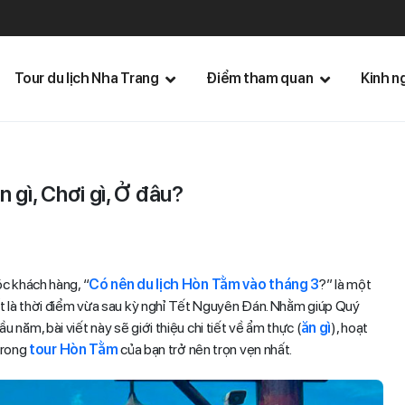
Tour du lịch Nha Trang
Điểm tham quan
Kinh n
 gì, Chơi gì, Ở đâu?
c khách hàng, “
Có nên du lịch Hòn Tằm vào tháng 3
?” là một
ất là thời điểm vừa sau kỳ nghỉ Tết Nguyên Đán. Nhằm giúp Quý
năm, bài viết này sẽ giới thiệu chi tiết về ẩm thực (
ăn gì
), hoạt
trong
tour Hòn Tằm
của bạn trở nên trọn vẹn nhất.