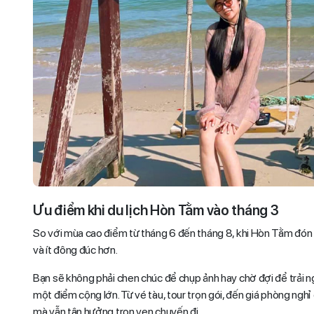
Ưu điểm khi du lịch Hòn Tằm vào tháng 3
So với mùa cao điểm từ tháng 6 đến tháng 8, khi Hòn Tằm đón 
và ít đông đúc hơn.
Bạn sẽ không phải chen chúc để chụp ảnh hay chờ đợi để trải ngh
một điểm cộng lớn. Từ vé tàu, tour trọn gói, đến giá phòng ngh
mà vẫn tận hưởng trọn vẹn chuyến đi.