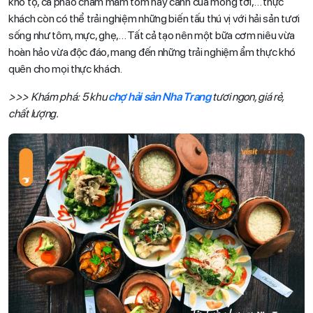
kho tộ, cà pháo chấm mắm tôm hay canh cua mồng tơi,… thực
khách còn có thể trải nghiệm những biến tấu thú vị với hải sản tươi
sống như tôm, mực, ghẹ,… Tất cả tạo nên một bữa cơm niêu vừa
hoàn hảo vừa độc đáo, mang đến những trải nghiệm ẩm thực khó
quên cho mọi thực khách.
>>> Khám phá: 5 khu
chợ hải sản Nha Trang
tươi ngon, giá rẻ,
chất lượng.