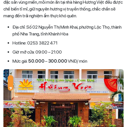
đặc sản vùng miền, mỗi món ăn tại nhà hàng Hương Việt đều được
chế biến tỉ mỉ, giữ nguyên hương vị truyền thống, chắc chắn sẽ
mang đến trải nghiệm ẩm thực khó quên.
Địa chỉ: Số 02 Nguyễn Thị Minh Khai, phường Lộc Thọ, thành
phố Nha Trang, tỉnh Khánh Hòa
Hotline: 0253 3822 471
Giờ mở cửa: 09:00 – 21:00
Mức giá:
50.000
–
300.000
VNĐ/ món