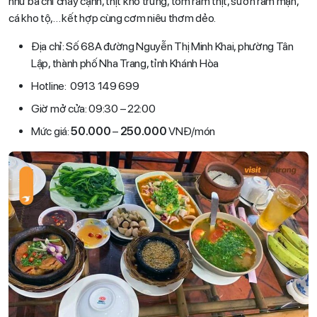
như ba chỉ cháy cạnh, thịt kho trứng, tôm ram thịt, sườn ram mặn,
cá kho tộ,… kết hợp cùng cơm niêu thơm dẻo.
Địa chỉ: Số 68A đường Nguyễn Thị Minh Khai, phường Tân
Lập, thành phố Nha Trang, tỉnh Khánh Hòa
Hotline: 0913 149 699
Giờ mở cửa: 09:30 – 22:00
Mức giá:
50.000
–
250.000
VNĐ/món