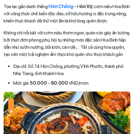
Tọa lạc gần danh thắng
Hòn Chồng
– H
òn Vợ
, cơm niêu Hòa Bình
với công thức chế biến độc đáo, sở hữu hương vị đặc trưng riêng,
khiến thực khách đã thử một lần là khó lòng quên được.
Không chỉ nổi bật với cơm niêu thơm ngon, quán còn gây ấn tượng
bởi thực đơn phong phú, hội tụ những món đặc sản Hòa Bình hấp
dẫn như sườn nướng, dồi lươn, cà ri dê,… Tất cả cùng hòa quyện,
tạo nên một trải nghiệm ẩm thực khó quên cho thực khách gần
Địa chỉ: Số 74 Hòn Chồng, phường Vĩnh Phước, thành phố
Nha Trang, tỉnh Khánh Hòa
Mức giá:
50.000
–
80.000
VNĐ/món