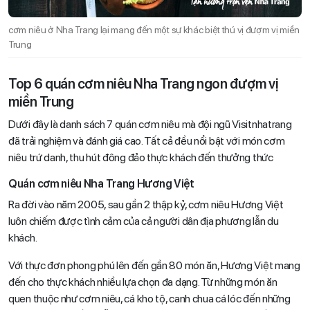
cơm niêu ở Nha Trang lại mang đến một sự khác biệt thú vị đượm vị miền
Trung
Top 6 quán cơm niêu Nha Trang ngon đượm vị
miền Trung
Dưới đây là danh sách 7 quán cơm niêu mà đội ngũ Visitnhatrang
đã trải nghiệm và đánh giá cao. Tất cả đều nổi bật với món cơm
niêu trứ danh, thu hút đông đảo thực khách đến thưởng thức
Quán cơm niêu Nha Trang Hương Việt
Ra đời vào năm 2005, sau gần 2 thập kỷ, cơm niêu Hương Việt
luôn chiếm được tình cảm của cả người dân địa phương lẫn du
khách.
Với thực đơn phong phú lên đến gần 80 món ăn, Hương Việt mang
đến cho thực khách nhiều lựa chọn đa dạng. Từ những món ăn
quen thuộc như cơm niêu, cá kho tộ, canh chua cá lóc đến những