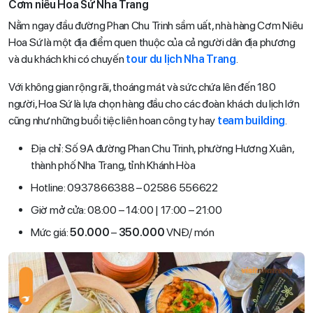
Cơm niêu Hoa Sứ Nha Trang
Nằm ngay đầu đường Phan Chu Trinh sầm uất, nhà hàng Cơm Niêu
Hoa Sứ là một địa điểm quen thuộc của cả người dân địa phương
và du khách khi có chuyến
tour du lịch Nha Trang
.
Với không gian rộng rãi, thoáng mát và sức chứa lên đến 180
người, Hoa Sứ là lựa chọn hàng đầu cho các đoàn khách du lịch lớn
cũng như những buổi tiệc liên hoan công ty hay
team building
.
Địa chỉ: Số 9A đường Phan Chu Trinh, phường Hương Xuân,
thành phố Nha Trang, tỉnh Khánh Hòa
Hotline: 0937866388 – 02586 556622
Giờ mở cửa: 08:00 – 14:00 | 17:00 – 21:00
Mức giá:
50.000
–
350.000
VNĐ/ món