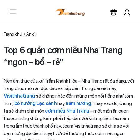
Trang chủ
Ăn gì
Top 6 quán cơm niêu Nha Trang
“ngon – bổ – rẻ”
Nền ẩm thực của xứ Trầm Khánh Hòa – Nha Trang rất đa dạng, với
hàng chục món ăn độc đáo và hấp dẫn. Trong bài viết này,
Visitnhatrang
sẽ không nhắc đến những món nổi tiếng như tôm
hùm,
bò nướng Lạc cảnh
hay
nem nướng
. Thay vào đó, chúng
ta sẽ khám phá món
cơm niêu Nha Trang
– một món ăn quen
thuộc nhưng không kém phần hấp dẫn. Với kinh nghiệm lâu năm
trong ẩm thực thành phố này, team Visitnhatrang sẽ chia sẻ với
bạn những địa điểm tuyệt vời để thưởng thức cơm niêu ngon