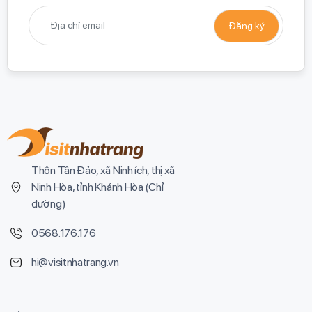
Thôn Tân Đảo, xã Ninh ích, thị xã
Ninh Hòa, tỉnh Khánh Hòa (
Chỉ
đường
)
0568.176.176
hi@visitnhatrang.vn