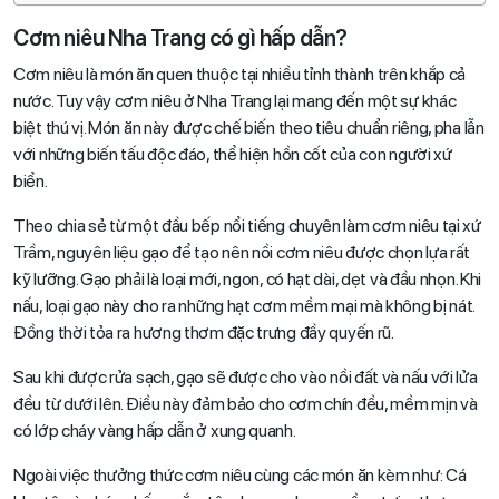
Cơm niêu Nha Trang có gì hấp dẫn?
Cơm niêu là món ăn quen thuộc tại nhiều tỉnh thành trên khắp cả
nước. Tuy vậy cơm niêu ở Nha Trang lại mang đến một sự khác
biệt thú vị. Món ăn này được chế biến theo tiêu chuẩn riêng, pha lẫn
với những biến tấu độc đáo, thể hiện hồn cốt của con người xứ
biển.
Theo chia sẻ từ một đầu bếp nổi tiếng chuyên làm cơm niêu tại xứ
Trầm, nguyên liệu gạo để tạo nên nồi cơm niêu được chọn lựa rất
kỹ lưỡng. Gạo phải là loại mới, ngon, có hạt dài, dẹt và đầu nhọn. Khi
nấu, loại gạo này cho ra những hạt cơm mềm mại mà không bị nát.
Đồng thời tỏa ra hương thơm đặc trưng đầy quyến rũ.
Sau khi được rửa sạch, gạo sẽ được cho vào nồi đất và nấu với lửa
đều từ dưới lên. Điều này đảm bảo cho cơm chín đều, mềm mịn và
có lớp cháy vàng hấp dẫn ở xung quanh.
Ngoài việc thưởng thức cơm niêu cùng các món ăn kèm như: Cá