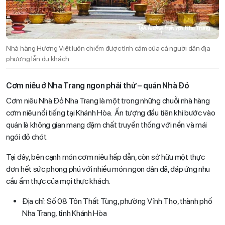
Nhà hàng Hương Việt luôn chiếm được tình cảm của cả người dân địa
phương lẫn du khách
Cơm niêu ở Nha Trang ngon phải thử – quán Nhà Đỏ
Cơm niêu Nhà Đỏ Nha Trang là một trong những chuỗi nhà hàng
cơm niêu nổi tiếng tại Khánh Hòa. Ấn tượng đầu tiên khi bước vào
quán là không gian mang đậm chất truyền thống với nền và mái
ngói đỏ chót.
Tại đây, bên cạnh món cơm niêu hấp dẫn, còn sở hữu một thực
đơn hết sức phong phú với nhiều món ngon dân dã, đáp ứng nhu
cầu ẩm thực của mọi thực khách.
Địa chỉ: Số 08 Tôn Thất Tùng, phường Vĩnh Thọ, thành phố
Nha Trang, tỉnh Khánh Hòa