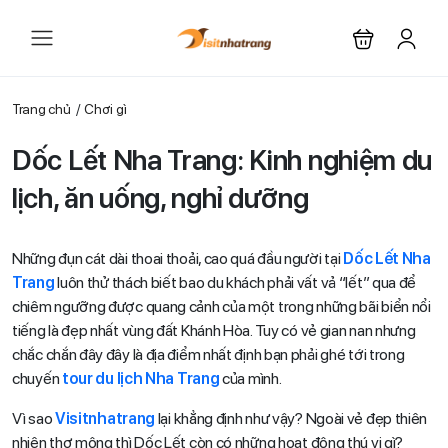
Trang chủ
Chơi gì
Dốc Lết Nha Trang: Kinh nghiệm du
lịch, ăn uống, nghỉ dưỡng
Những đụn cát dài thoai thoải, cao quá đầu người tại
Dốc Lết Nha
Trang
luôn thử thách biết bao du khách phải vất vả “lết” qua để
chiêm ngưỡng được quang cảnh của một trong những bãi biển nổi
tiếng là đẹp nhất vùng đất Khánh Hòa. Tuy có vẻ gian nan nhưng
chắc chắn đây đây là địa điểm nhất định bạn phải ghé tới trong
chuyến
tour du lịch Nha Trang
của mình.
Vì sao
Visitnhatrang
lại khẳng định như vậy? Ngoài vẻ đẹp thiên
nhiên thơ mộng thì Dốc Lết còn có những hoạt động thú vị gì?