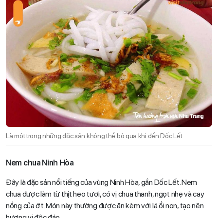
Là một trong những đặc sản không thể bỏ qua khi đến Dốc Lết
Nem chua Ninh Hòa
Đây là đặc sản nổi tiếng của vùng Ninh Hòa, gần Dốc Lết. Nem
chua được làm từ thịt heo tươi, có vị chua thanh, ngọt nhẹ và cay
nồng của ớt. Món này thường được ăn kèm với lá ổi non, tạo nên
hương vị độc đáo.