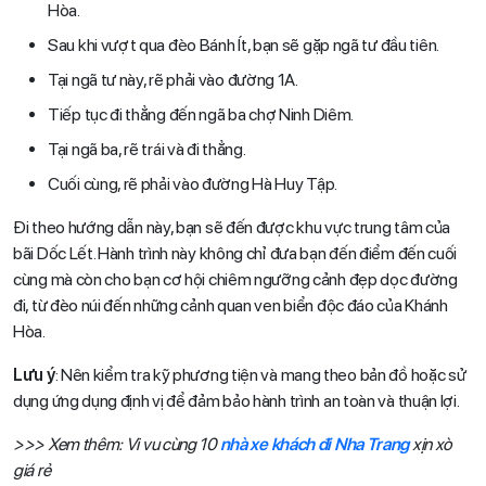
Hòa.
Sau khi vượt qua đèo Bánh Ít, bạn sẽ gặp ngã tư đầu tiên.
Tại ngã tư này, rẽ phải vào đường 1A.
Tiếp tục đi thẳng đến ngã ba chợ Ninh Diêm.
Tại ngã ba, rẽ trái và đi thẳng.
Cuối cùng, rẽ phải vào đường Hà Huy Tập.
Đi theo hướng dẫn này, bạn sẽ đến được khu vực trung tâm của
bãi Dốc Lết. Hành trình này không chỉ đưa bạn đến điểm đến cuối
cùng mà còn cho bạn cơ hội chiêm ngưỡng cảnh đẹp dọc đường
đi, từ đèo núi đến những cảnh quan ven biển độc đáo của Khánh
Hòa.
Lưu ý
: Nên kiểm tra kỹ phương tiện và mang theo bản đồ hoặc sử
dụng ứng dụng định vị để đảm bảo hành trình an toàn và thuận lợi.
>>> Xem thêm: Vi vu cùng 10
nhà xe khách đi Nha Trang
xịn xò
giá rẻ