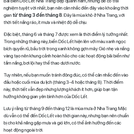
Bãi biển Dốc Lết Nha Trang đẹp quanh năm, nhưng để có trải
nghiệm tuyệt vời nhất, bạn nên cân nhắc đến đây vào khoảng thời
gian
từ tháng 3 đến tháng 8
. Đây là mùa khô ở Nha Trang, với
thời tiết nắng ráo, ít mưa và nhiệt độ dễ chịu.
Đặc biệt, tháng 6 và tháng 7 được xem là thời điểm lý tưởng nhất.
Trong những tháng này, biển Dốc Lết hiện lên với màu xanh ngọc
bích quyến rũ, bầu trời trong xanh không gợn mây. Gió nhẹ và nắng
vàng tạo nên khung cảnh hoàn hảo cho các hoạt động bãi biển như
tắm nắng, bơi lội hay thể thao dưới nước.
Tuy nhiên, nếu bạn muốn tránh đông đúc, có thể cân nhắc đến vào
đầu hoặc cuối mùa du lịch (tháng 3-4 hoặc tháng 8). Thời điểm
này, thời tiết vẫn đẹp nhưng lượng khách ít hơn, giúp bạn tận
hưởng không gian yên bình hơn của Dốc Lết.
Lưu ý rằng từ tháng 9 đến tháng 12 là mùa mưa ở Nha Trang. Mặc
dù vẫn có thể đến Dốc Lết vào thời gian này, nhưng bạn nên chuẩn
bị cho khả năng gặp mưa và gió lớn, có thể ảnh hưởng đến các
hoạt động ngoài trời.