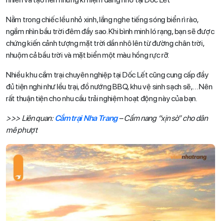
Nằm trong chiếc lều nhỏ xinh, lắng nghe tiếng sóng biển rì rào,
ngắm nhìn bầu trời đêm đầy sao. Khi bình minh ló rạng, bạn sẽ được
chứng kiến cảnh tượng mặt trời dần nhô lên từ đường chân trời,
nhuộm cả bầu trời và mặt biển một màu hồng rực rỡ.
Nhiều khu cắm trại chuyên nghiệp tại Dốc Lết cũng cung cấp đầy
đủ tiện nghi như lều trại, đồ nướng BBQ, khu vệ sinh sạch sẽ,… Nên
rất thuận tiện cho nhu cầu trải nghiệm hoạt động này của bạn.
>>> Liên quan:
Cắm trại Nha Trang
– Cẩm nang “xịn sò” cho dân
mê phượt