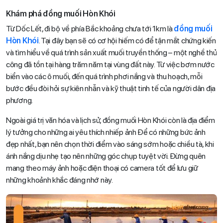
Khám phá đồng muối Hòn Khói
Từ Dốc Lết, đi bộ về phía Bắc khoảng chưa tới 1km là
đồng muối
Hòn Khói
. Tại đây bạn sẽ có cơ hội hiếm có để tận mắt chứng kiến
và tìm hiểu về quá trình sản xuất muối truyền thống – một nghề thủ
công đã tồn tại hàng trăm năm tại vùng đất này. Từ việc bơm nước
biển vào các ô muối, đến quá trình phơi nắng và thu hoạch, mỗi
bước đều đòi hỏi sự kiên nhẫn và kỹ thuật tinh tế của người dân địa
phương.
Ngoài giá trị văn hóa và lịch sử, đồng muối Hòn Khói còn là địa điểm
lý tưởng cho những ai yêu thích nhiếp ảnh Để có những bức ảnh
đẹp nhất, bạn nên chọn thời điểm vào sáng sớm hoặc chiều tà, khi
ánh nắng dịu nhẹ tạo nên những góc chụp tuyệt vời. Đừng quên
mang theo máy ảnh hoặc điện thoại có camera tốt để lưu giữ
những khoảnh khắc đáng nhớ này.