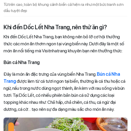
Từ trên cao, toàn bộ khung cảnh biển cả hiện ra như một bức tranh sơn
dầu tuyệt đẹp
Khi đến Dốc Lết Nha Trang, nên thử ăn gì?
Khi đến Dốc Lết Nha Trang, bạn không nên bỏ lỡ cơ hội thưởng
thức các món ăn thơm ngon tại vùng biển này. Dưới đây là một số
món ăn nổi tiếng mà Visitnhatrang khuyên bạn nên thưởng thức:
Bún cá Nha Trang
Đây là món ăn đặc trưng của vùng biển Nha Trang.
Bún cá Nha
Trang
được làm từ cá tươi ngon tại biển, thường là cá thu hoặc cá
ngừ, nấu trong nước dùng ngọt thành, ăn kèm với rau sống và bún
tươi. Tại Dốc Lết, có nhiều phiên bản bún cá sử dụng các loại
topping khác nhau như: Chả hấp, chả chiên, cá thu, cá ngừ đại
dương, cá cờ… tạo nên sự đa dạng màu sắc cho món ăn này.