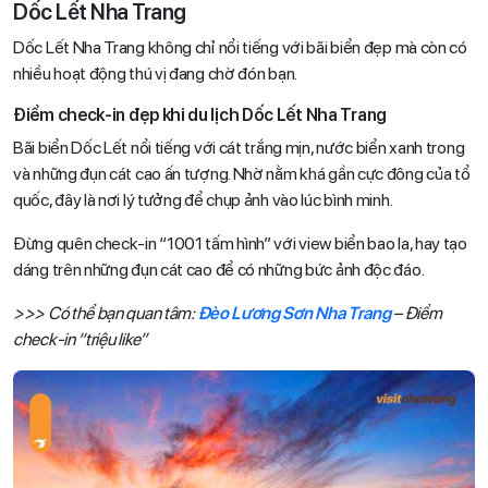
Dốc Lết Nha Trang
Dốc Lết Nha Trang không chỉ nổi tiếng với bãi biển đẹp mà còn có
nhiều hoạt động thú vị đang chờ đón bạn.
Điểm check-in đẹp khi du lịch Dốc Lết Nha Trang
Bãi biển Dốc Lết nổi tiếng với cát trắng mịn, nước biển xanh trong
và những đụn cát cao ấn tượng. Nhờ nằm khá gần cực đông của tổ
quốc, đây là nơi lý tưởng để chụp ảnh vào lúc bình minh.
Đừng quên check-in “1001 tấm hình” với view biển bao la, hay tạo
dáng trên những đụn cát cao để có những bức ảnh độc đáo.
>>> Có thể bạn quan tâm:
Đèo Lương Sơn Nha Trang
– Điểm
check-in “triệu like”