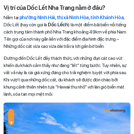
Vị trí của Dốc Lết Nha Trang nằm ở đâu?
Nằm tại
phường Ninh Hải, thị xã Ninh Hòa, tỉnh Khánh Hòa
,
Dốc Lết (hay còn gọi là
Dốc Lếch
) là một điểm bãi biển nổi tiếng
cách trung tâm thành phố Nha Trang khoảng 49km về phía Nam.
Tên gọi của nơi này gắn liền với đặc điểm địa hình đặc trưng –
Những dốc cát vừa cao vừa dài trải ra tới gần bờ biển.
Đường đến Dốc Lết đầy thách thức, với những đụn cát cao vút
khiến du khách cảm thấy như đang “lết” từng bước. Tuy nhiên, sự
vất vả này là cái giá xứng đáng cho trải nghiệm tuyệt vời phía sau.
Khi vượt qua những dốc cát, du khách sẽ được đón chào bởi
khung cảnh thiên nhiên tựa “Hawaii thu nhỏ” với làn gió biển mát
lành, xóa tan mọi mệt mỏi.