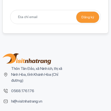
Thôn Tân Đảo, xã Ninh ích, thị xã
Ninh Hòa, tỉnh Khánh Hòa (
Chỉ
đường
)
0568.176.176
hi@visitnhatrang.vn