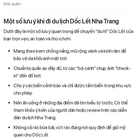
khó quên
Một số lưu ý khi đi du lịch Dốc Lết Nha Trang
Dưới đây là một số lưu ý quan trọng để chuyến ”du hí” Dốc Lết của
bạn trọn vẹn, an toàn và thú vị hơn:
Mang theo kem chống nắng, mũ rộng vành và kính râm để
bảo vệ da khỏi ánh mặt trời.
Chuẩn bị quần áo đầy đủ, từ các “bộ cánh” chụp ảnh “check-
in” đến đồ bơi.
Chú ý các biển cảnh báo và chỉ được tắm biển trong khu vực
cho phép
Nên ăn uống ở những địa điểm đã tìm hiểu từ trước. Có thể
tham khảo ý kiến của người dân hoặc review trên các diễn
đàn du lịch Nha Trang.
Không xả rác bừa bãi, vứt rác đúng nơi quy định để giữ mỹ
quan cho Dốc Lết.