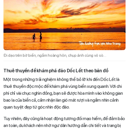
Đi dạo trên bờ biển, ngắm hoàng hôn, chụp ảnh cùng vỏ sò…
Thuê thuyền để khám phá đảo Dốc Lết theo bản đồ
Một trong những trải nghiệm không thể bỏ lỡ khi đến Dốc Lết là
thuê thuyền độc mộc để khám phá vùng biển xung quanh. Với chi
phí chỉ vài chục nghìn đồng, bạn sẽ được hòa mình vào không gian
bao la của biển cả, cảm nhận làn gió mát rượi và ngắm nhìn cảnh
quan tuyệt đẹp từ góc nhìn độc đáo.
Tuy nhiên, đây cũng là hoạt động tương đối mạo hiểm, để đảm bảo
an toàn, du khách nên nhờ ngư dân hướng dẫn chi tiết và trang bị